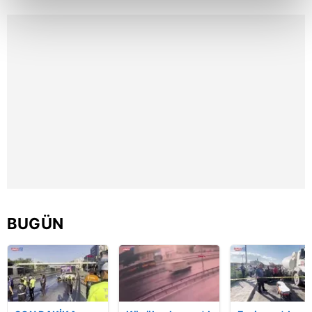
kalemimiz olduğunu sizlere hatırlatmak isteriz.
Her halükârda, kullanıcılar, bu çerezlere izin vermedikleri
takdirde, kullanıcılara hedefli reklamlar
gösterilmeyecektir."
Sizlere daha iyi bir hizmet sunabilmek için İnternet
Sitemizde kendimize ve üçüncü kişilere ait çerezler
kullanılmaktadır. Bu çerezler vasıtasıyla çeşitli kişisel
verileriniz işlenmekte olup gerekli olan çerezler bilgi
toplumu hizmetlerinin sunulması amacıyla
kullanılmaktadır. Diğer çerezler, sitemizin daha işlevsel
kılınması ve kişiselleştirilmesi ve sizlere yönelik
BUGÜN
reklam/pazarlama faaliyetlerinin yapılması, amaçlarıyla
sınırlı olarak açık rızanız dahilinde kullanılacaktır.
Çerezlere ilişkin tercihlerinizi aşağıda yer alan panel
vasıtasıyla belirleyebilirsiniz. Çerezlere ilişkin detaylı bilgi