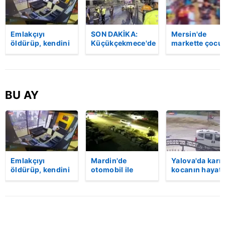
Emlakçıyı
SON DAKİKA:
Mersin'de
öldürüp, kendini
Küçükçekmece'de
markette çocu
vurduğu olayın
korkunç kaza!
darbeden
görüntüsü
Otomobil, İETT
şüpheli
ortaya çıktı |
otobüsüne
gözaltında
Video
çarptı: 3 kişi
hayatını kaybetti
BU AY
| Video
Emlakçıyı
Mardin'de
Yalova'da karı
öldürüp, kendini
otomobil ile
kocanın hayatı
vurduğu olayın
kamyon çarpıştı:
kaybettiği feci
görüntüsü
2'si çocuk 3 kişi
motosiklet
ortaya çıktı |
hayatını kaybetti!
kazası saniye
Video
Kaza anı
saniye kamera
kamerada
yansıdı | Video