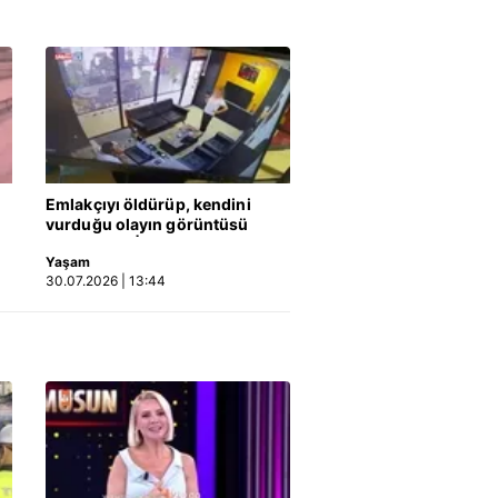
Emlakçıyı öldürüp, kendini
vurduğu olayın görüntüsü
ortaya çıktı | Video
Yaşam
30.07.2026 | 13:44