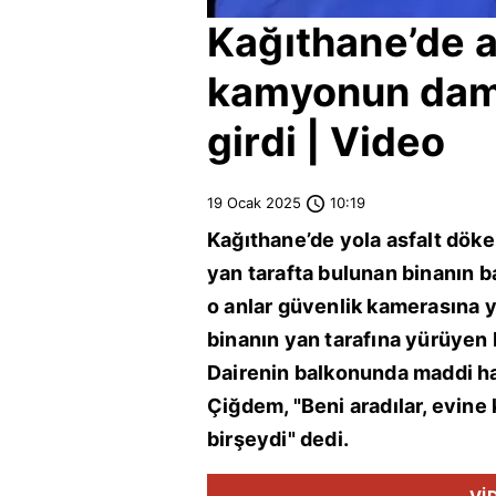
Kağıthane
’de 
kamyonun damp
girdi | Video
19 Ocak 2025
10:19
Kağıthane
’de yola asfalt dö
yan tarafta bulunan binanın b
o anlar güvenlik kamerasına
binanın yan tarafına yürüyen 
Dairenin balkonunda maddi ha
Çiğdem, "Beni aradılar, evine
birşeydi" dedi.