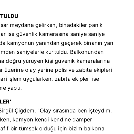
RTULDU
sar meydana gelirken, binadakiler panik
lar ise güvenlik kamerasına saniye saniye
ırada kamyonun yanından geçerek binanın yan
ölümden saniyelerle kurtuldu. Balkonundan
na doğru yürüyen kişi güvenik kameralarına
 üzerine olay yerine polis ve zabıta ekipleri
ari işlem uygularken, zabıta ekipleri ise
me yaptı.
LER'
 Birgül Çiğdem, "Olay sırasında ben işteydim.
ırken, kamyon kendi kendine damperi
afif bir tümsek olduğu için bizim balkona