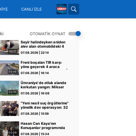
KİYE
CANLI İZLE
ki
OTOMATİK OYNAT
Seyir halindeyken aniden
alev alan otomobildeki 4
kişi yaralandı
00:17
07.08.2026 | 22:14
Freni boşalan TIR karşı
yöne geçerek 4 araca
çarptı! O anlar kamerada |
00:46
07.08.2026 | 16:14
Video
Ümraniye'de otluk alanda
korkutan yangın: Mikser
hortumuyla müdahale
02:35
07.08.2026 | 16:08
edildi | Video
"Yeni nesil suç örgütlerine"
yönelik dev operasyon: 32
şüpheli adliyeye sevk edildi
09:02
07.08.2026 | 15:59
| Video
Hasan Can Kaya'nın
Konuşanlar programında
çalışma izni bulunmayan
00:09
07.08.2026 | 15:34