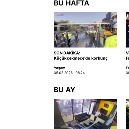
BU HAFTA
SON DAKİKA:
V
Küçükçekmece'de korkunç
F
kaza! Otomobil, İETT
Yaşam
F
otobüsüne çarptı: 3 kişi
05.08.2026 | 08:24
0
hayatını kaybetti | Video
BU AY