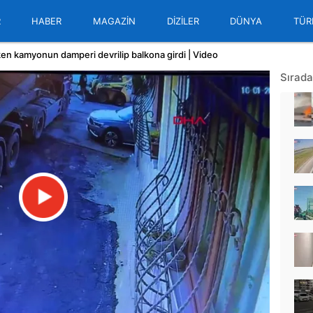
R
HABER
MAGAZİN
DİZİLER
DÜNYA
TÜR
ken kamyonun damperi devrilip balkona girdi | Video
Sırada