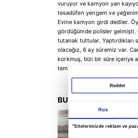
vuruyor ve kamyon yan kayıyor
tesadüfen yengem ve yeğenim 
Evine kamyon girdi dediler. Öy
gördüğümde polisler gelmişti. G
tutanak tuttular. Yaptırdıkları
olacağız, 6 ay süremiz var. C
korkmuş, bizi bir süre içeriye
temizlik yaptım, mermeri de bu
Reddet
BUGÜN
Rıza
"Sitelerimizde reklam ve paza