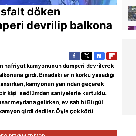
asfalt döken
eri devrilip balkona
ken hafriyat kamyonunun damperi devrilerek
alkonuna girdi. Binadakilerin korku yaşadığı
 yansırken, kamyonun yanından geçerek
bir kişi iseölümden saniyelerle kurtuldu.
sar meydana gelirken, ev sahibi Birgül
 kamyon girdi dediler. Öyle çok kötü