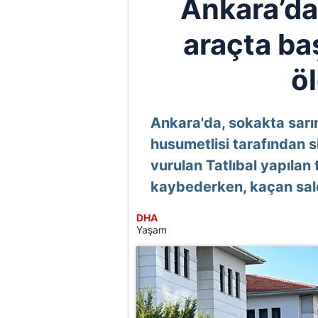
Ankara’da
araçta ba
ö
Ankara'da, sokakta sarı
husumetlisi tarafından si
vurulan Tatlıbal yapıla
kaybederken, kaçan saldı
DHA
Yaşam