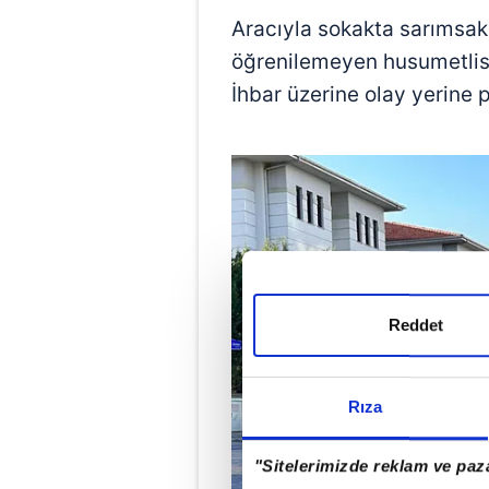
Aracıyla sokakta sarımsak 
öğrenilemeyen husumetlisi 
İhbar üzerine olay yerine p
Reddet
Rıza
"Sitelerimizde reklam ve paza