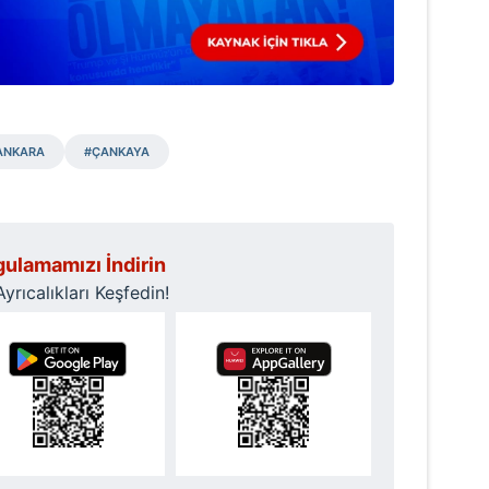
 çerezlerle ilgili bilgi almak için lütfen
tıklayınız
.
ANKARA
#ÇANKAYA
ulamamızı İndirin
rıcalıkları Keşfedin!