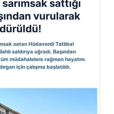
 sarımsak sattığı
şından vurularak
ldürüldü!
msak satan Hüdaverdi Tatlıbal
lahlı saldırıya uğradı. Başından
n tüm müdahalelere rağmen hayatını
rgan için çalışma başlatıldı.