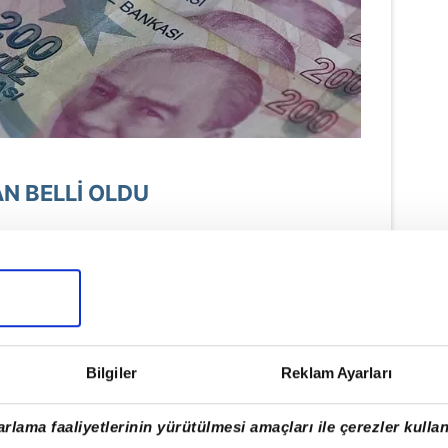
N BELLİ OLDU
inin maaşlarına zam, TÜİK tarafından
n verisiyle belli oluyor. Temmuz ayında
i Ocak-Haziran enflasyon oranı kadar,
bir zam aldı. En düşük emekli aylığı ise
Bilgiler
Reklam Ayarları
ğı zam için TÜİK tarafından Temmuz-
rlama faaliyetlerinin yürütülmesi amaçları ile çerezler kullan
in açıklanması bekleniyor. Bugüne kadar