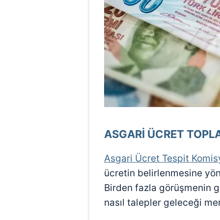
mevzuata uygun olarak kullanılan
ASGARİ ÜCRET TOPL
Asgari Ücret Tespit Komi
ücretin belirlenmesine yöne
Birden fazla görüşmenin g
nasıl talepler geleceği me