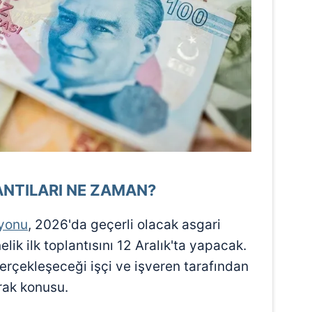
 çerezlerle ilgili bilgi almak için lütfen
tıklayınız
.
ANTILARI NE ZAMAN?
syonu
, 2026'da geçerli olacak asgari
lik ilk toplantısını 12 Aralık'ta yapacak.
erçekleşeceği işçi ve işveren tarafından
rak konusu.