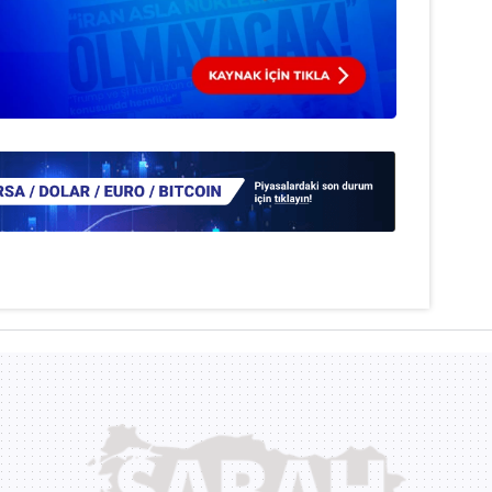
 çerezlerle ilgili bilgi almak için lütfen
tıklayınız
.