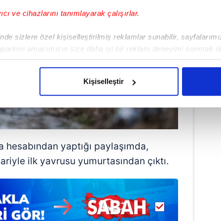
yıcı ve cihazlarını tanımlayarak çalışırlar.
de sizlere özel kişiselleştirilmiş reklamlar sunabilir, sayfalarım
aparken amacımızın size daha iyi bir reklam deneyimi sunmak ol
imizden gelen çabayı gösterdiğimizi ve bu noktada, reklamların ma
olduğunu sizlere hatırlatmak isteriz.
Kişiselleştir
çerezlere izin vermedikleri takdirde, kullanıcılara hedefli reklaml
abilmek için İnternet Sitemizde kendimize ve üçüncü kişilere ait 
isel verileriniz işlenmekte olup gerekli olan çerezler bilgi toplum
 çerezler, sitemizin daha işlevsel kılınması ve kişiselleştirilmes
a hesabından yaptığı paylaşımda,
 yapılması, amaçlarıyla sınırlı olarak açık rızanız dahilinde kulla
ibariyle ilk yavrusu yumurtasından çıktı.
aşağıda yer alan panel vasıtasıyla belirleyebilirsiniz. Çerezlere iliş
lgilendirme Metnimizi
ziyaret edebilirsiniz.
Korunması Kanunu uyarınca hazırlanmış Aydınlatma Metnimizi okum