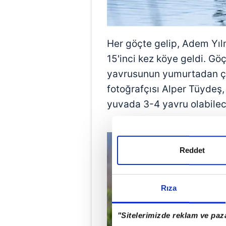
Her göçte gelip, Adem Yılm
15'inci kez köye geldi. Göç
yavrusunun yumurtadan çık
fotoğrafçısı Alper Tüydeş, ç
yuvada 3-4 yavru olabilece
Reddet
Rıza
"Sitelerimizde reklam ve paza