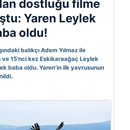
olan dostluğu filme
ştu: Yaren Leylek
aba oldu!
ındaki balıkçı Adem Yılmaz ile
n ve 15'nci kez Eskikaraağaç Leylek
ek baba oldu. Yaren’in ilk yavrusunun
ildi.