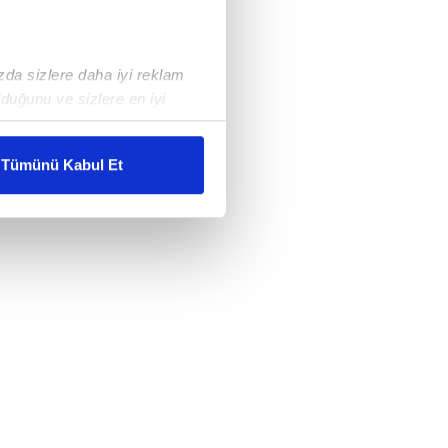
ızda sizlere daha iyi reklam
duğunu ve sizlere en iyi
liyetlerimizi karşılamak
Tümünü Kabul Et
ar gösterilmeyecektir."
çerezler kullanılmaktadır. Bu
u hizmetlerinin sunulması
i ve sizlere yönelik
nılacaktır.
kin detaylı bilgi için Ayarlar
ak ve sitemizde ilgili