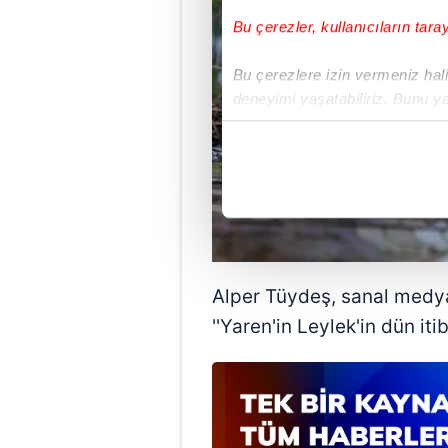
Bu çerezler, kullanıcıların tara
Bu çerezlere izin vermeniz halin
deneyimi yaşatabiliriz. Bunu y
içerikleri sunabilmek adına el
noktasında tek gelir kalemimiz 
Her halükârda, kullanıcılar, bu 
Sizlere daha iyi bir hizmet sun
çerezler vasıtasıyla çeşitli kiş
amacıyla kullanılmaktadır. Diğer
Alper Tüydeş, sanal medy
reklam/pazarlama faaliyetlerinin
''Yaren'in Leylek'in dün it
Çerezlere ilişkin tercihlerinizi 
butonuna tıklayabilir,
Çerez Bi
6698 sayılı Kişisel Verilerin 