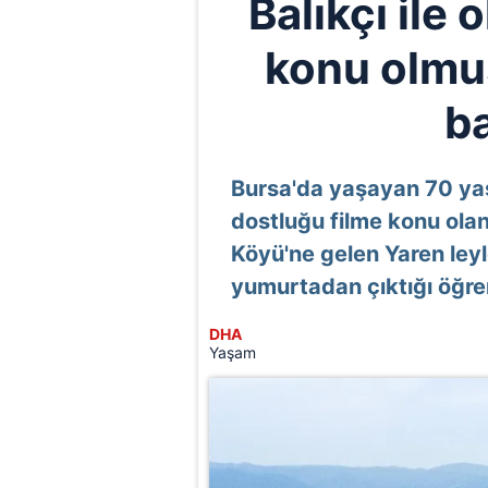
Balıkçı ile 
konu olmu
b
Bursa'da yaşayan 70 yaş
dostluğu filme konu ola
Köyü'ne gelen Yaren leyl
yumurtadan çıktığı öğren
DHA
Yaşam