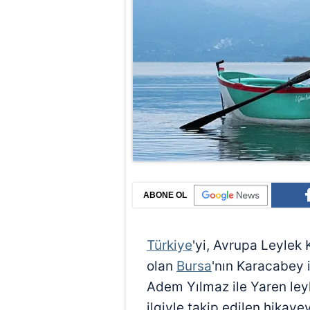
ABONE OL
Türkiye
'yi, Avrupa Leylek 
olan
Bursa
'nın Karacabey 
Adem Yılmaz ile Yaren leyl
ilgiyle takip edilen hikay