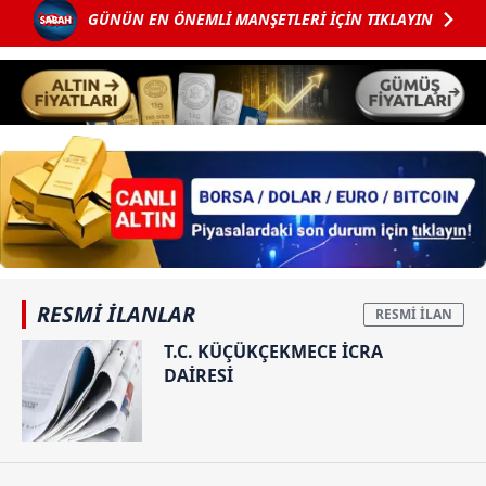
GÜNÜN EN ÖNEMLİ MANŞETLERİ İÇİN TIKLAYIN
RESMİ İLANLAR
T.C. KÜÇÜKÇEKMECE İCRA
DAİRESİ