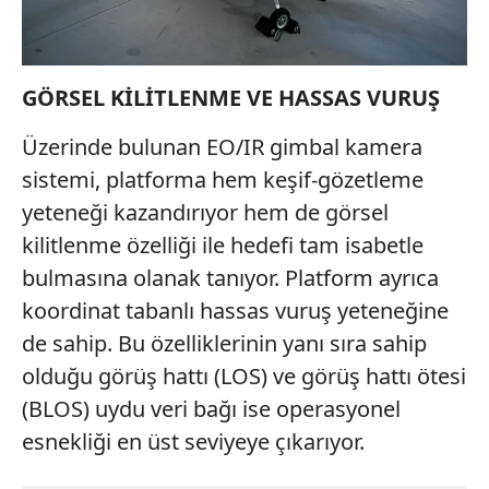
hazırlanmış Aydınlatma Metnimizi okumak ve sitemizde
ilgili mevzuata uygun olarak kullanılan çerezlerle ilgili bilgi
almak için lütfen
tıklayınız
.
GÖRSEL KİLİTLENME VE HASSAS VURUŞ
Üzerinde bulunan EO/IR gimbal kamera
sistemi, platforma hem keşif-gözetleme
yeteneği kazandırıyor hem de görsel
kilitlenme özelliği ile hedefi tam isabetle
bulmasına olanak tanıyor. Platform ayrıca
koordinat tabanlı hassas vuruş yeteneğine
de sahip. Bu özelliklerinin yanı sıra sahip
olduğu görüş hattı (LOS) ve görüş hattı ötesi
(BLOS) uydu veri bağı ise operasyonel
esnekliği en üst seviyeye çıkarıyor.