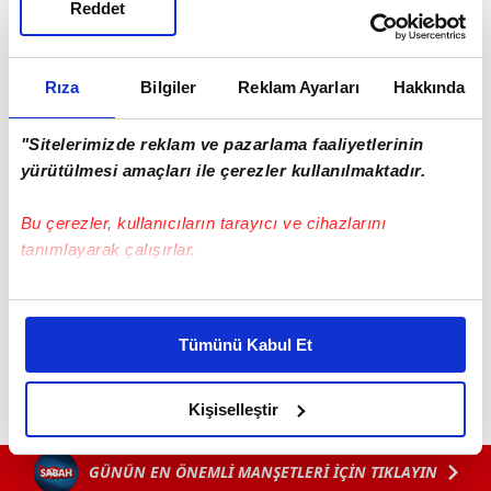
Reddet
Rıza
Bilgiler
Reklam Ayarları
Hakkında
"Sitelerimizde reklam ve pazarlama faaliyetlerinin
yürütülmesi amaçları ile çerezler kullanılmaktadır.
Haber Girişi
Uğur Birdal - Editör
Bu çerezler, kullanıcıların tarayıcı ve cihazlarını
tanımlayarak çalışırlar.
#RİZE
Bu çerezlere izin vermeniz halinde sizlere özel
kişiselleştirilmiş reklamlar sunabilir, sayfalarımızda sizlere
Tümünü Kabul Et
daha iyi reklam deneyimi yaşatabiliriz. Bunu yaparken
amacımızın size daha iyi bir reklam deneyimi sunmak
olduğunu ve sizlere en iyi içerikleri sunabilmek adına
Kişiselleştir
elimizden gelen çabayı gösterdiğimizi ve bu noktada,
reklamların maliyetlerimizi karşılamak noktasında tek gelir
GÜNÜN EN ÖNEMLİ MANŞETLERİ İÇİN TIKLAYIN
kalemimiz olduğunu sizlere hatırlatmak isteriz.