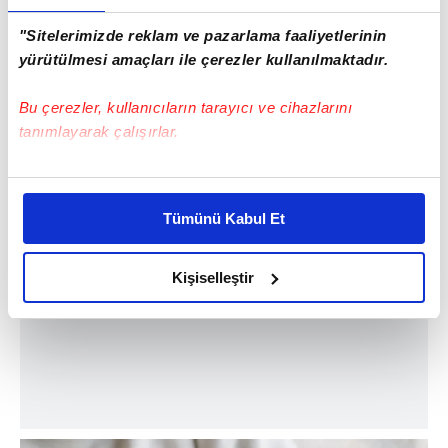
"Sitelerimizde reklam ve pazarlama faaliyetlerinin
yürütülmesi amaçları ile çerezler kullanılmaktadır.
Bu çerezler, kullanıcıların tarayıcı ve cihazlarını
tanımlayarak çalışırlar.
Bu çerezlere izin vermeniz halinde sizlere özel
kişiselleştirilmiş reklamlar sunabilir, sayfalarımızda sizlere
Tümünü Kabul Et
daha iyi reklam deneyimi yaşatabiliriz. Bunu yaparken
amacımızın size daha iyi bir reklam deneyimi sunmak
olduğunu ve sizlere en iyi içerikleri sunabilmek adına
Kişiselleştir
elimizden gelen çabayı gösterdiğimizi ve bu noktada,
reklamların maliyetlerimizi karşılamak noktasında tek gelir
kalemimiz olduğunu sizlere hatırlatmak isteriz.
Her halükârda, kullanıcılar, bu çerezlere izin vermedikleri
takdirde, kullanıcılara hedefli reklamlar
gösterilmeyecektir."