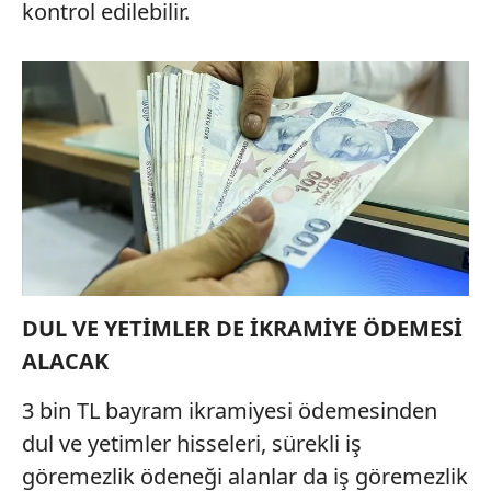
ilgili mevzuata uygun olarak kullanılan çerezlerle ilgili bilgi
kontrol edilebilir.
almak için lütfen
tıklayınız
.
DUL VE YETİMLER DE İKRAMİYE ÖDEMESİ
ALACAK
3 bin TL bayram ikramiyesi ödemesinden
dul ve yetimler hisseleri, sürekli iş
göremezlik ödeneği alanlar da iş göremezlik