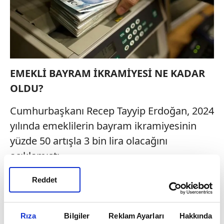
EMEKLİ BAYRAM İKRAMİYESİ NE KADAR
OLDU?
Cumhurbaşkanı Recep Tayyip Erdoğan, 2024
yılında emeklilerin bayram ikramiyesinin
yüzde 50 artışla 3 bin lira olacağını
açıklamıştı.
Buna göre, emeklilere Ramazan ve Kurban
Reddet
Bayramı'nda olmak üzere toplamda 6 bin TL
ödenecek.
Rıza
Bilgiler
Reklam Ayarları
Hakkında