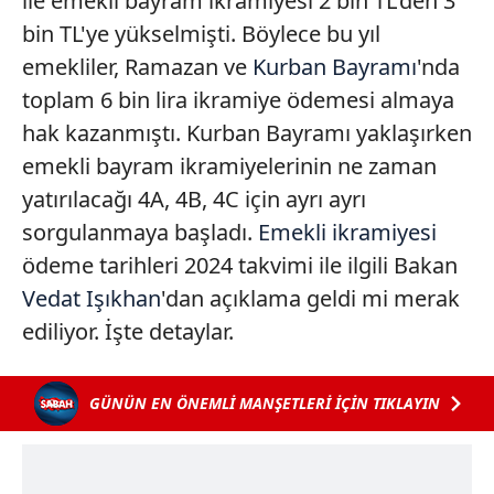
ile emekli bayram ikramiyesi 2 bin TL'den 3
bin TL'ye yükselmişti. Böylece bu yıl
emekliler, Ramazan ve
Kurban Bayramı
'nda
toplam 6 bin lira ikramiye ödemesi almaya
hak kazanmıştı. Kurban Bayramı yaklaşırken
emekli bayram ikramiyelerinin ne zaman
yatırılacağı 4A, 4B, 4C için ayrı ayrı
sorgulanmaya başladı.
Emekli ikramiyesi
ödeme tarihleri 2024 takvimi ile ilgili Bakan
Vedat Işıkhan
'dan açıklama geldi mi merak
ediliyor. İşte detaylar.
GÜNÜN EN ÖNEMLİ MANŞETLERİ İÇİN TIKLAYIN