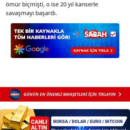
ömür biçmişti, o ise 20 yıl kanserle
ilgili mevzuata uygun olarak kullanılan çerezlerle ilgili bilgi
almak için lütfen
tıklayınız
.
savaşmayı başardı.
GÜNÜN EN ÖNEMLİ MANŞETLERİ İÇİN TIKLAYIN