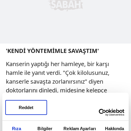
'KENDİ YÖNTEMİMLE SAVAŞTIM'
Kanserin yaptığı her hamleye, bir karşı
hamle ile yanıt verdi. "Çok kilolusunuz,
kanserle savaşta zorlanırsınız" diyen
doktorlarını dinledi, midesine kelepçe
taktırdı ve bir yılda tam 50 kilo verdi.
Kanserle savaşırken pek çok madalya da
Reddet
kazandı. Amerika'daki New Hampshire
Üniversitesi, onu bilirkişi ilan etti. Eğitim ve
Rıza
Bilgiler
Reklam Ayarları
Hakkında