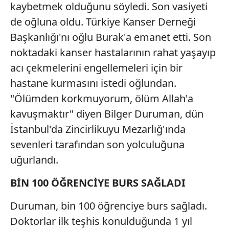
gösterilmeyecektir."
kaybetmek olduğunu söyledi. Son vasiyeti
de oğluna oldu. Türkiye Kanser Derneği
Sizlere daha iyi bir hizmet sunabilmek için İnternet
Başkanlığı'nı oğlu Burak'a emanet etti. Son
Sitemizde kendimize ve üçüncü kişilere ait çerezler
noktadaki kanser hastalarının rahat yaşayıp
kullanılmaktadır. Bu çerezler vasıtasıyla çeşitli kişisel
verileriniz işlenmekte olup gerekli olan çerezler bilgi
acı çekmelerini engellemeleri için bir
toplumu hizmetlerinin sunulması amacıyla
hastane kurmasını istedi oğlundan.
kullanılmaktadır. Diğer çerezler, sitemizin daha işlevsel
"Ölümden korkmuyorum, ölüm Allah'a
kılınması ve kişiselleştirilmesi ve sizlere yönelik
kavuşmaktır" diyen Bilger Duruman, dün
reklam/pazarlama faaliyetlerinin yapılması, amaçlarıyla
sınırlı olarak açık rızanız dahilinde kullanılacaktır.
İstanbul'da Zincirlikuyu Mezarlığ'ında
sevenleri tarafından son yolculuğuna
Çerezlere ilişkin tercihlerinizi aşağıda yer alan panel
uğurlandı.
vasıtasıyla belirleyebilirsiniz. Çerezlere ilişkin detaylı bilgi
için Ayarlar butonuna tıklayabilir,
Çerez Bilgilendirme
BİN 100 ÖĞRENCİYE BURS SAĞLADI
Metnimizi
ziyaret edebilirsiniz.
Duruman, bin 100 öğrenciye burs sağladı.
6698 sayılı Kişisel Verilerin Korunması Kanunu uyarınca
Doktorlar ilk teşhis konulduğunda 1 yıl
hazırlanmış Aydınlatma Metnimizi okumak ve sitemizde