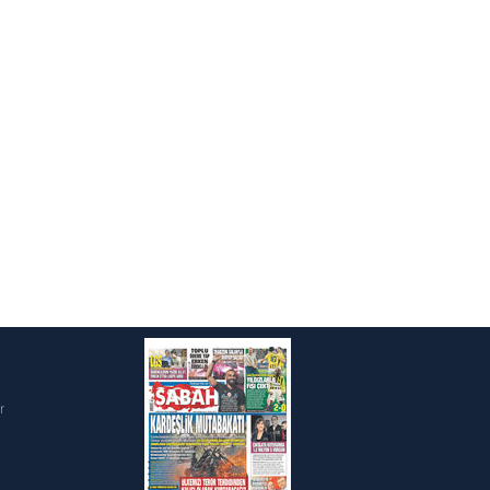
ak ve sitemizde ilgili
i
r