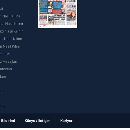
ti
 Nasıl Kılınır
ı Nasıl Kılınır
ı Nasıl Kılınır
 Nasıl Kılınır
ı Nasıl Kılınır
sajları
 Mesajları
rakları
nlamı
na
ı
ları
k Bildirimi
Künye / İletişim
Kariyer