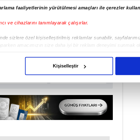
rlama faaliyetlerinin yürütülmesi amaçları ile çerezler kullan
yıcı ve cihazlarını tanımlayarak çalışırlar.
ulamamızı İndirin
rıcalıkları Keşfedin!
de sizlere özel kişiselleştirilmiş reklamlar sunabilir, sayfalarım
aparken amacımızın size daha iyi bir reklam deneyimi sunmak ol
imizden gelen çabayı gösterdiğimizi ve bu noktada, reklamların ma
olduğunu sizlere hatırlatmak isteriz.
Kişiselleştir
çerezlere izin vermedikleri takdirde, kullanıcılara hedefli reklaml
abilmek için İnternet Sitemizde kendimize ve üçüncü kişilere ait 
isel verileriniz işlenmekte olup gerekli olan çerezler bilgi toplum
 çerezler, sitemizin daha işlevsel kılınması ve kişiselleştirilmes
 yapılması, amaçlarıyla sınırlı olarak açık rızanız dahilinde kulla
aşağıda yer alan panel vasıtasıyla belirleyebilirsiniz. Çerezlere iliş
lgilendirme Metnimizi
ziyaret edebilirsiniz.