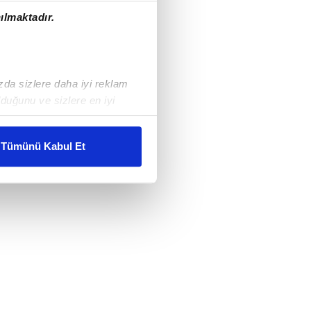
ılmaktadır.
ızda sizlere daha iyi reklam
duğunu ve sizlere en iyi
liyetlerimizi karşılamak
Tümünü Kabul Et
ar gösterilmeyecektir."
çerezler kullanılmaktadır. Bu
u hizmetlerinin sunulması
i ve sizlere yönelik
nılacaktır.
kin detaylı bilgi için Ayarlar