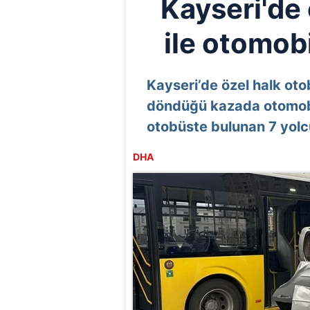
Kayseri'de
ile otomobi
Kayseri’de özel halk oto
döndüğü kazada otomobil
otobüste bulunan 7 yolc
DHA