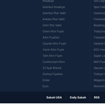
İmsakiye
Son Dep
İstanbul İmsakiye
Spor Hab
İstanbul İftar Vakti
Galatasa
Ankara İftar Vakti
Fenerba
İzmir İftar Vakti
Beşiktaş
Gram Altın Fiyatı
Trabzons
Altın Fiyatları
Yüksele
Çeyrek Altın Fiyatı
Gebelik
Yarım Altın Fiyatı
KDV He
Tam Altın Fiyatı
Süper Lo
Cumhuriyet Altını
Milli Pi
22 Ayar Bilezik
Sayısal 
Gümüş Fiyatları
Türkiye H
Dolar
Magazin 
Euro
Ekonomi 
Sabah USA
Daily Sabah
RSS