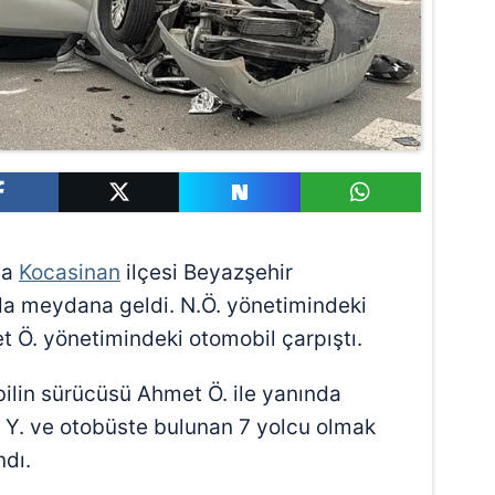
da
Kocasinan
ilçesi Beyazşehir
nda meydana geldi. N.Ö. yönetimindeki
t Ö. yönetimindeki otomobil çarpıştı.
lin sürücüsü Ahmet Ö. ile yanında
ş Y. ve otobüste bulunan 7 yolcu olmak
ndı.