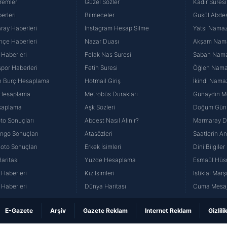
remler
Güzel Sözler
Kadir Suresi
erleri
Bilmeceler
Gusül Abdes
ray Haberleri
İnstagram Hesap Silme
Yatsı Namazı
hçe Haberleri
Nazar Duası
Akşam Namaz
 Haberleri
Felak Nas Suresi
Sabah Namaz
por Haberleri
Fetih Suresi
Öğlen Namazı
n Burç Hesaplama
Hotmail Giriş
İkindi Namaz
 Hesaplama
Metrobüs Durakları
Günaydın Me
saplama
Aşk Sözleri
Doğum Günü
to Sonuçları
Abdest Nasıl Alınır?
Marmaray Du
yango Sonuçları
Atasözleri
Saatlerin A
Loto Sonuçları
Erkek İsimleri
Dini Bilgiler
aritası
Yüzde Hesaplama
Esmaül Hüs
Haberleri
Kız İsimleri
İstiklal Marş
Haberleri
Dünya Haritası
Cuma Mesaj
E-Gazete
Arşiv
Gazete Reklam
Internet Reklam
Gizlili