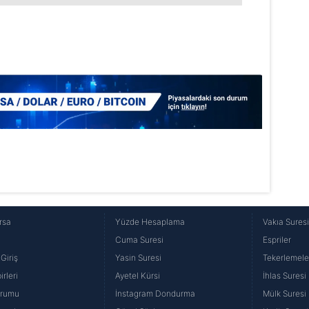
Korunması Kanunu uyarınca hazırlanmış Aydınlatma Metnimizi okum
 çerezlerle ilgili bilgi almak için lütfen
tıklayınız
.
rsa
Yüzde Hesaplama
Vakıa Sures
Cuma Suresi
Espriler
Giriş
Yasin Suresi
Tekerlemele
rleri
Ayetel Kürsi
İhlas Suresi
urumu
İnstagram Dondurma
Mülk Suresi