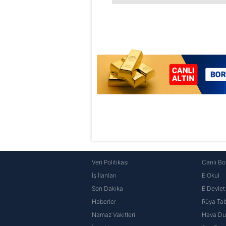
6698 sayılı Kişisel Verilerin 
mevzuata uygun olarak kullanılan
Veri Politikası
Canlı Bo
İş İlanları
E Okul
Son Dakika
E Devlet 
Haberler
Rüya Tabi
Namaz Vakitleri
Hava D