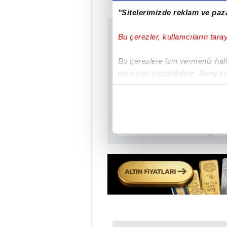
"Sitelerimizde reklam ve paza
Bu çerezler, kullanıcıların tara
Sabah.com.tr Uyg
Uygulamalara Özel Ay
Bu çerezlere izin vermeniz halin
deneyimi yaşatabiliriz. Bunu y
içerikleri sunabilmek adına el
noktasında tek gelir kalemimiz 
Her halükârda, kullanıcılar, bu 
Sizlere daha iyi bir hizmet sun
çerezler vasıtasıyla çeşitli kiş
amacıyla kullanılmaktadır. Diğer
reklam/pazarlama faaliyetlerinin
Çerezlere ilişkin tercihlerinizi 
butonuna tıklayabilir,
Çerez Bi