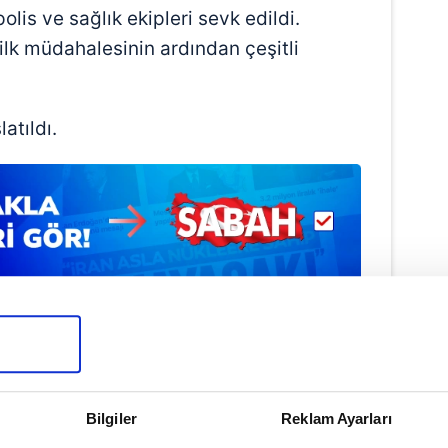
olis ve sağlık ekipleri sevk edildi.
n ilk müdahalesinin ardından çeşitli
atıldı.
Bilgiler
Reklam Ayarları
AYSERİ
#KOCASİNAN