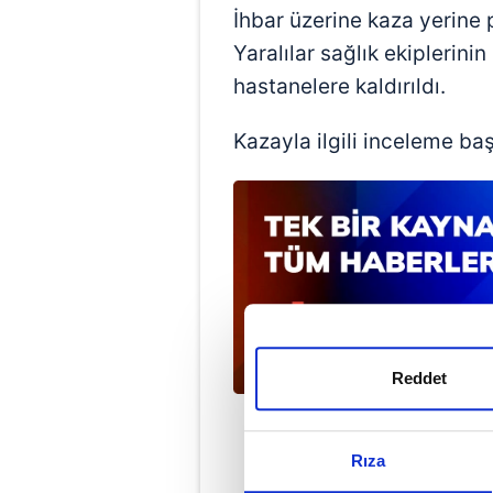
İhbar üzerine kaza yerine p
Yaralılar sağlık ekiplerini
hastanelere kaldırıldı.
Kazayla ilgili inceleme başl
Reddet
Rıza
#K