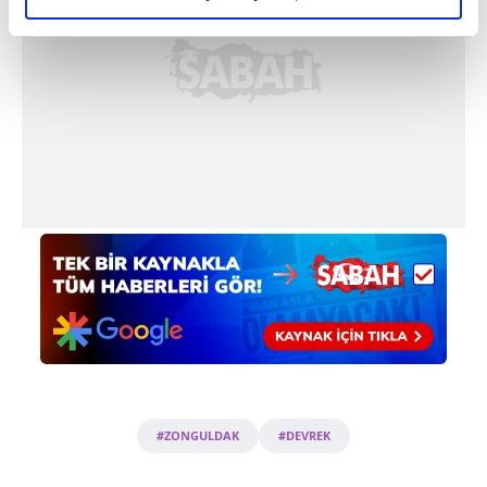
elimizden gelen çabayı gösterdiğimizi ve bu noktada,
reklamların maliyetlerimizi karşılamak noktasında tek gelir
kalemimiz olduğunu sizlere hatırlatmak isteriz.
Her halükârda, kullanıcılar, bu çerezlere izin vermedikleri
takdirde, kullanıcılara hedefli reklamlar
gösterilmeyecektir."
Sizlere daha iyi bir hizmet sunabilmek için İnternet
Sitemizde kendimize ve üçüncü kişilere ait çerezler
kullanılmaktadır. Bu çerezler vasıtasıyla çeşitli kişisel
verileriniz işlenmekte olup gerekli olan çerezler bilgi
toplumu hizmetlerinin sunulması amacıyla
kullanılmaktadır. Diğer çerezler, sitemizin daha işlevsel
kılınması ve kişiselleştirilmesi ve sizlere yönelik
reklam/pazarlama faaliyetlerinin yapılması, amaçlarıyla
sınırlı olarak açık rızanız dahilinde kullanılacaktır.
#ZONGULDAK
#DEVREK
Çerezlere ilişkin tercihlerinizi aşağıda yer alan panel