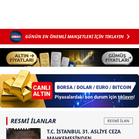
vasıtasıyla belirleyebilirsiniz. Çerezlere ilişkin detaylı bilgi
için Ayarlar butonuna tıklayabilir,
Çerez Bilgilendirme
Metnimizi
ziyaret edebilirsiniz.
GÜNÜN EN ÖNEMLİ MANŞETLERİ İÇİN TIKLAYIN
6698 sayılı Kişisel Verilerin Korunması Kanunu uyarınca
hazırlanmış Aydınlatma Metnimizi okumak ve sitemizde
ilgili mevzuata uygun olarak kullanılan çerezlerle ilgili bilgi
almak için lütfen
tıklayınız
.
RESMİ İLANLAR
T.C. İSTANBUL 31. ASLİYE CEZA
MAHKEMESİNDEN