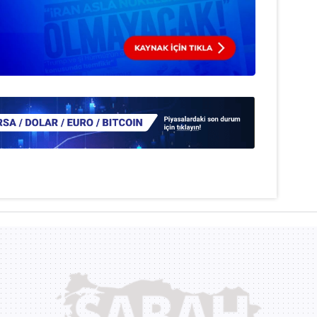
 çerezlerle ilgili bilgi almak için lütfen
tıklayınız
.