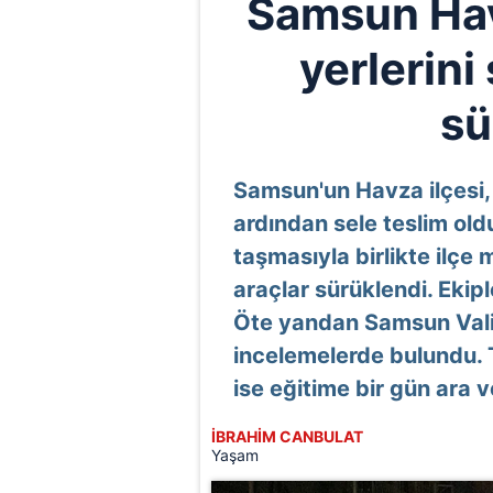
Samsun Havz
yerlerini
sü
Samsun'un Havza ilçesi, 
ardından sele teslim old
taşmasıyla birlikte ilçe
araçlar sürüklendi. Ekip
Öte yandan Samsun Vali
incelemelerde bulundu. 
ise eğitime bir gün ara ve
İBRAHİM CANBULAT
Yaşam