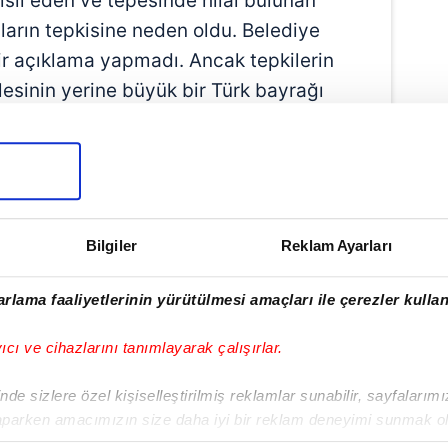
msil eden ve tepesinde hilal bulunan
ların tepkisine neden oldu. Belediye
ir açıklama yapmadı. Ancak tepkilerin
esinin yerine büyük bir Türk bayrağı
belirtildi.
Bilgiler
Reklam Ayarları
rlama faaliyetlerinin yürütülmesi amaçları ile çerezler kullan
yıcı ve cihazlarını tanımlayarak çalışırlar.
de sizlere özel kişiselleştirilmiş reklamlar sunabilir, sayfalarım
Haber Girişi
aparken amacımızın size daha iyi bir reklam deneyimi sunmak ol
imizden gelen çabayı gösterdiğimizi ve bu noktada, reklamların ma
e Efendioğlu - Editör