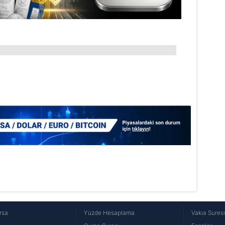
rsa
Yüzde Hesaplama
Vakıa Sures