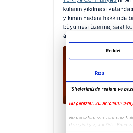
Türkiye Cumhuriyeti
'ni te
kulenin yıkılması vatandaş
yıkımın nedeni hakkında b
büyümesi üzerine, saat kul
asmak için direk dikileceği 
Reddet
Rıza
"Sitelerimizde reklam ve paza
Bu çerezler, kullanıcıların tara
Bu çerezlere izin vermeniz halin
deneyimi yaşatabiliriz. Bunu y
içerikleri sunabilmek adına el
Met