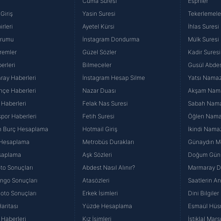
Cuma Suresi
Espriler
Giriş
Yasin Suresi
Tekerlemele
rleri
Ayetel Kürsi
İhlas Suresi
urumu
İnstagram Dondurma
Mülk Suresi
remler
Güzel Sözler
Kadir Suresi
erleri
Bilmeceler
Gusül Abdes
ray Haberleri
İnstagram Hesap Silme
Yatsı Namazı
hçe Haberleri
Nazar Duası
Akşam Namaz
 Haberleri
Felak Nas Suresi
Sabah Namaz
por Haberleri
Fetih Suresi
Öğlen Namazı
n Burç Hesaplama
Hotmail Giriş
İkindi Namaz
 Hesaplama
Metrobüs Durakları
Günaydın Me
saplama
Aşk Sözleri
Doğum Günü
to Sonuçları
Abdest Nasıl Alınır?
Marmaray Du
yango Sonuçları
Atasözleri
Saatlerin A
Loto Sonuçları
Erkek İsimleri
Dini Bilgiler
aritası
Yüzde Hesaplama
Esmaül Hüs
Haberleri
Kız İsimleri
İstiklal Marş