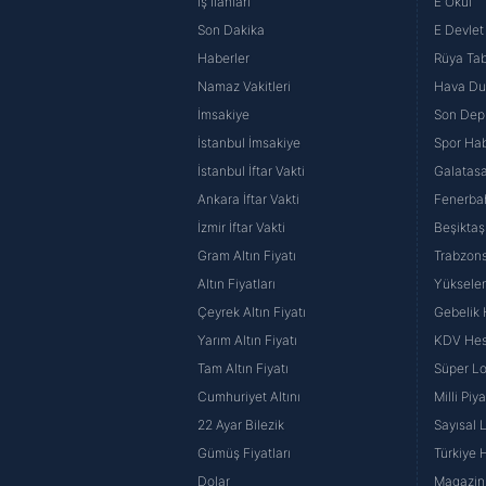
İş İlanları
E Okul
Son Dakika
E Devlet 
Haberler
Rüya Tabi
Namaz Vakitleri
Hava D
İmsakiye
Son Dep
İstanbul İmsakiye
Spor Hab
İstanbul İftar Vakti
Galatasa
Ankara İftar Vakti
Fenerba
İzmir İftar Vakti
Beşiktaş
Gram Altın Fiyatı
Trabzons
Altın Fiyatları
Yüksele
Çeyrek Altın Fiyatı
Gebelik
Yarım Altın Fiyatı
KDV He
Tam Altın Fiyatı
Süper Lo
Cumhuriyet Altını
Milli Pi
22 Ayar Bilezik
Sayısal 
Gümüş Fiyatları
Türkiye H
Dolar
Magazin 