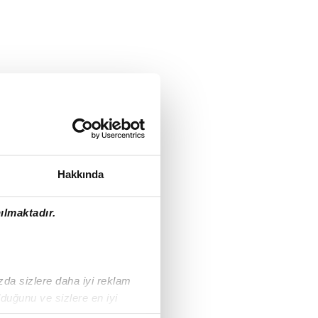
Hakkında
ılmaktadır.
ızda sizlere daha iyi reklam
duğunu ve sizlere en iyi
liyetlerimizi karşılamak