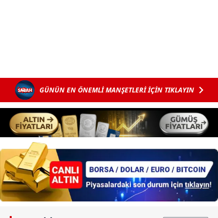
GÜNÜN EN ÖNEMLİ MANŞETLERİ İÇİN TIKLAYIN