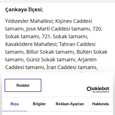
Çankaya İlçesi;
Yıldızevler Mahallesi; Kişinev Caddesi
tamamı, Jose Marti Caddesi tamamı, 720.
Sokak tamamı, 721. Sokak tamamı,
Kavaklıdere Mahallesi; Tahran Caddesi
tamamı, Billur Sokak tamamı, Bülten Sokak
tamamı, Güniz Sokak tamamı, Arjantin
Caddesi tamamı, İran Caddesi tamamı,
Polonya Caddesi tamamı, Şehit Ömer Haluk
Sipahioğlu Sokak tamamı, Boğaz Sokak
Reddet
tamamı, Atatürk Bulvarının John F. Kennedy
Caddesi ile Esat Caddesi arasında kalan
Rıza
Bilgiler
Reklam Ayarları
Hakkında
bölümü, Gülözü Sokak tamamı, Kızılırmak
Mahallesi; Ufuk Üniversitesi Caddesi