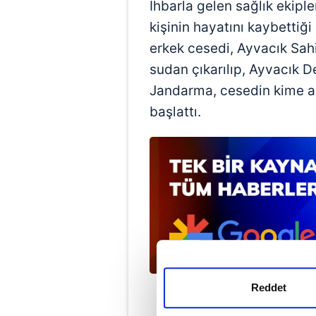
İhbarla gelen sağlık ekiple
kişinin hayatını kaybettiğ
erkek cesedi, Ayvacık Sahi
sudan çıkarılıp, Ayvacık D
Jandarma, cesedin kime ai
başlattı.
Reddet