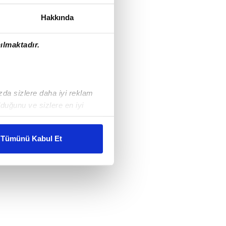
Hakkında
ılmaktadır.
ızda sizlere daha iyi reklam
duğunu ve sizlere en iyi
liyetlerimizi karşılamak
Tümünü Kabul Et
ar gösterilmeyecektir."
çerezler kullanılmaktadır. Bu
u hizmetlerinin sunulması
i ve sizlere yönelik
nılacaktır.