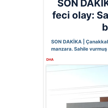
SON DAKİK
feci olay: S
b
SON DAKİKA | Çanakkale
manzara. Sahile vurmuş
DHA