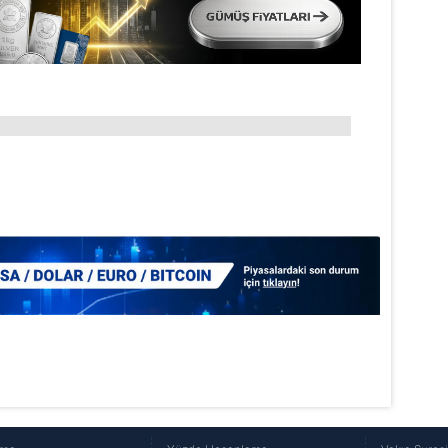
aşağıda yer alan panel vasıtasıyla belirleyebilirsiniz. Çerezlere iliş
lgilendirme Metnimizi
ziyaret edebilirsiniz.
Korunması Kanunu uyarınca hazırlanmış Aydınlatma Metnimizi okum
 çerezlerle ilgili bilgi almak için lütfen
tıklayınız
.