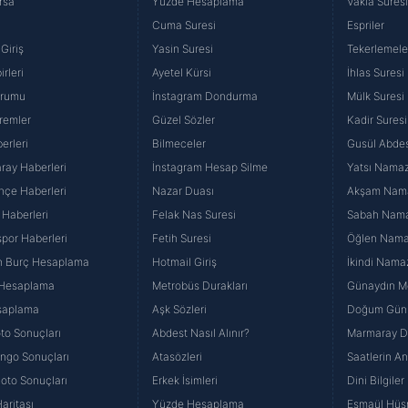
rsa
Yüzde Hesaplama
Vakıa Sures
Cuma Suresi
Espriler
Giriş
Yasin Suresi
Tekerlemele
rleri
Ayetel Kürsi
İhlas Suresi
urumu
İnstagram Dondurma
Mülk Suresi
remler
Güzel Sözler
Kadir Suresi
erleri
Bilmeceler
Gusül Abdes
ray Haberleri
İnstagram Hesap Silme
Yatsı Namazı
hçe Haberleri
Nazar Duası
Akşam Namaz
 Haberleri
Felak Nas Suresi
Sabah Namaz
por Haberleri
Fetih Suresi
Öğlen Namazı
n Burç Hesaplama
Hotmail Giriş
İkindi Namaz
 Hesaplama
Metrobüs Durakları
Günaydın Me
saplama
Aşk Sözleri
Doğum Günü
to Sonuçları
Abdest Nasıl Alınır?
Marmaray Du
yango Sonuçları
Atasözleri
Saatlerin A
Loto Sonuçları
Erkek İsimleri
Dini Bilgiler
aritası
Yüzde Hesaplama
Esmaül Hüs