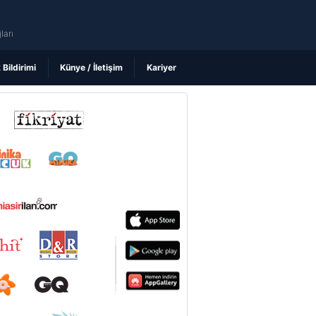
ı
ları
k Bildirimi
Künye / İletişim
Kariyer