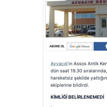
ABONE OL
Ayvacık
'ın Assos Antik Ke
dün saat 19.30 sıralarında,
hareketsiz şekilde yattığı
ekiplerine bildirdi.
KİMLİĞİ BELİRLENEMEDİ