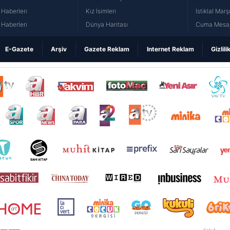
Haberleri
Kız İsimleri
İstiklal Marş
Haberleri
Dünya Haritası
Cuma Mesaj
E-Gazete
Arşiv
Gazete Reklam
Internet Reklam
Gizlili