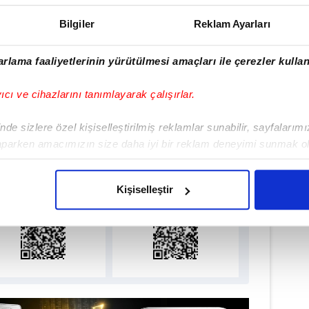
Haber Girişi
Bilgiler
Reklam Ayarları
enay Korkusuz - Editör
rlama faaliyetlerinin yürütülmesi amaçları ile çerezler kullan
ANAKKALE
#AYVACIK
yıcı ve cihazlarını tanımlayarak çalışırlar.
de sizlere özel kişiselleştirilmiş reklamlar sunabilir, sayfalarım
lamamızı İndirin
aparken amacımızın size daha iyi bir reklam deneyimi sunmak ol
imizden gelen çabayı gösterdiğimizi ve bu noktada, reklamların ma
ıcalıkları Keşfedin!
olduğunu sizlere hatırlatmak isteriz.
Kişiselleştir
çerezlere izin vermedikleri takdirde, kullanıcılara hedefli reklaml
abilmek için İnternet Sitemizde kendimize ve üçüncü kişilere ait 
isel verileriniz işlenmekte olup gerekli olan çerezler bilgi toplum
 çerezler, sitemizin daha işlevsel kılınması ve kişiselleştirilmes
 yapılması, amaçlarıyla sınırlı olarak açık rızanız dahilinde kulla