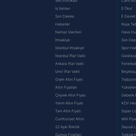
Veri Politikası
Canlı Bo
İş İlanları
E Okul
Son Dakika
E Devlet 
Haberler
Rüya Tabi
Namaz Vakitleri
Hava D
İmsakiye
Son Dep
İstanbul İmsakiye
Spor Hab
İstanbul İftar Vakti
Galatasa
Ankara İftar Vakti
Fenerba
İzmir İftar Vakti
Beşiktaş
Gram Altın Fiyatı
Trabzons
Altın Fiyatları
Yüksele
Çeyrek Altın Fiyatı
Gebelik
Yarım Altın Fiyatı
KDV He
Tam Altın Fiyatı
Süper Lo
Cumhuriyet Altını
Milli Pi
22 Ayar Bilezik
Sayısal 
Gümüş Fiyatları
Türkiye H