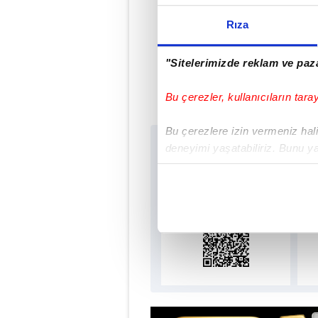
Rıza
Ser
"Sitelerimizde reklam ve paza
#Ç
Bu çerezler, kullanıcıların tara
Bu çerezlere izin vermeniz halin
Sabah.com.tr Uygu
deneyimi yaşatabiliriz. Bunu y
içerikleri sunabilmek adına el
Uygulamalara Özel Ayr
noktasında tek gelir kalemimiz 
Her halükârda, kullanıcılar, bu 
Sizlere daha iyi bir hizmet sun
çerezler vasıtasıyla çeşitli kiş
amacıyla kullanılmaktadır. Diğer
reklam/pazarlama faaliyetlerinin