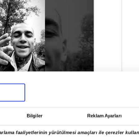
 YAĞIYOR! 'TUTUKLANSIN'
Bilgiler
Reklam Ayarları
 ve uyuşturucu içerikli şarkılar yapan ve
n hakkında ağza alınmayacak ifadeler
rlama faaliyetlerinin yürütülmesi amaçları ile çerezler kullan
al medyanın gündemine oturdu. Twitter