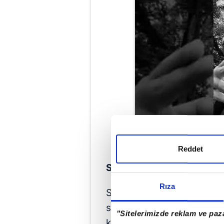
Reddet
SOSYAL MEDYADAN TEPKİ
Rıza
Sürekli küfür, fuhuş, alkol
son olarak Başkan Erdoğa
"Sitelerimizde reklam ve paza
kullanan Rapçi Ezhel sosy