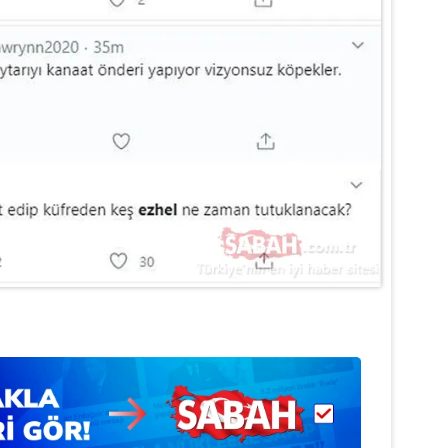
 çerezlerle ilgili bilgi almak için lütfen
tıklayınız
.