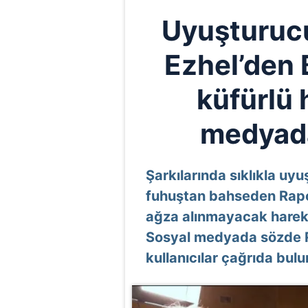
Uyuşturucu
Ezhel’den 
küfürlü 
medyada
Şarkılarında sıklıkla uy
fuhuştan bahseden Rapçi 
ağza alınmayacak hareke
Sosyal medyada sözde Ra
kullanıcılar çağrıda bul