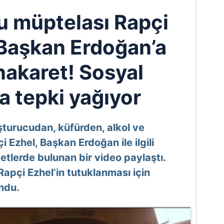
 müptelası Rapçi
Başkan Erdoğan’a
hakaret! Sosyal
 tepki yağıyor
uşturucudan, küfürden, alkol ve
Ezhel, Başkan Erdoğan ile ilgili
tlerde bulunan bir video paylaştı.
pçi Ezhel’in tutuklanması için
undu.