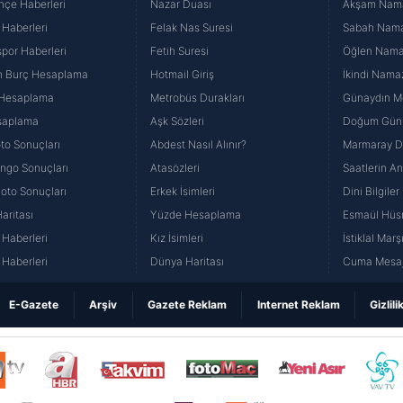
hçe Haberleri
Nazar Duası
Akşam Namaz
 Haberleri
Felak Nas Suresi
Sabah Namaz
por Haberleri
Fetih Suresi
Öğlen Namazı
n Burç Hesaplama
Hotmail Giriş
İkindi Namaz
 Hesaplama
Metrobüs Durakları
Günaydın Me
saplama
Aşk Sözleri
Doğum Günü
to Sonuçları
Abdest Nasıl Alınır?
Marmaray Du
yango Sonuçları
Atasözleri
Saatlerin A
Loto Sonuçları
Erkek İsimleri
Dini Bilgiler
aritası
Yüzde Hesaplama
Esmaül Hüs
Haberleri
Kız İsimleri
İstiklal Marş
Haberleri
Dünya Haritası
Cuma Mesaj
E-Gazete
Arşiv
Gazete Reklam
Internet Reklam
Gizlili