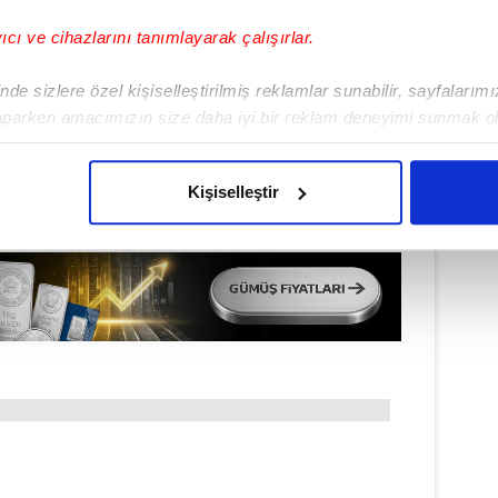
rıcalıkları Keşfedin!
yıcı ve cihazlarını tanımlayarak çalışırlar.
de sizlere özel kişiselleştirilmiş reklamlar sunabilir, sayfalarım
aparken amacımızın size daha iyi bir reklam deneyimi sunmak ol
imizden gelen çabayı gösterdiğimizi ve bu noktada, reklamların ma
olduğunu sizlere hatırlatmak isteriz.
Kişiselleştir
çerezlere izin vermedikleri takdirde, kullanıcılara hedefli reklaml
abilmek için İnternet Sitemizde kendimize ve üçüncü kişilere ait 
isel verileriniz işlenmekte olup gerekli olan çerezler bilgi toplum
 çerezler, sitemizin daha işlevsel kılınması ve kişiselleştirilmes
 yapılması, amaçlarıyla sınırlı olarak açık rızanız dahilinde kulla
aşağıda yer alan panel vasıtasıyla belirleyebilirsiniz. Çerezlere iliş
lgilendirme Metnimizi
ziyaret edebilirsiniz.
Korunması Kanunu uyarınca hazırlanmış Aydınlatma Metnimizi okum