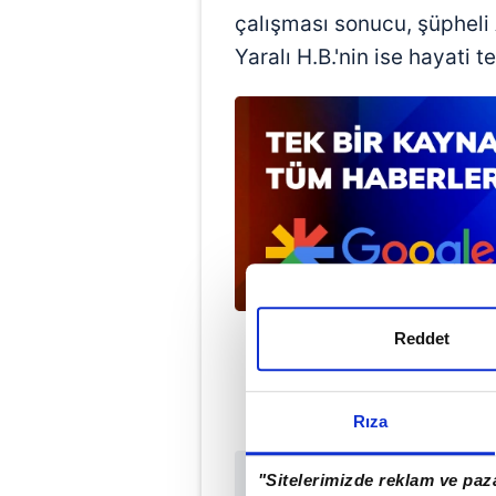
çalışması sonucu, şüpheli A
Yaralı H.B.'nin ise hayati 
Reddet
Rıza
"Sitelerimizde reklam ve paza
Sabah.com.tr Uyg