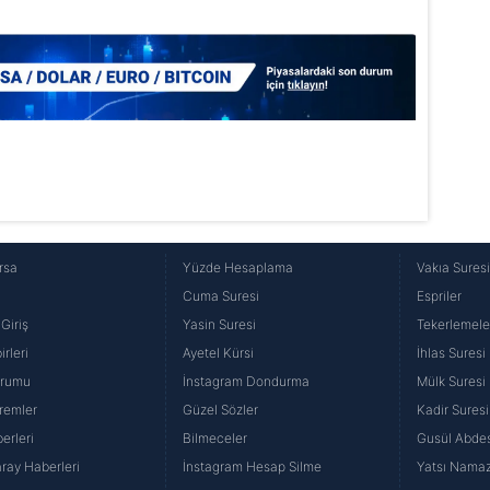
 çerezlerle ilgili bilgi almak için lütfen
tıklayınız
.
rsa
Yüzde Hesaplama
Vakıa Sures
Cuma Suresi
Espriler
Giriş
Yasin Suresi
Tekerlemele
rleri
Ayetel Kürsi
İhlas Suresi
urumu
İnstagram Dondurma
Mülk Suresi
remler
Güzel Sözler
Kadir Suresi
erleri
Bilmeceler
Gusül Abdes
ray Haberleri
İnstagram Hesap Silme
Yatsı Namazı