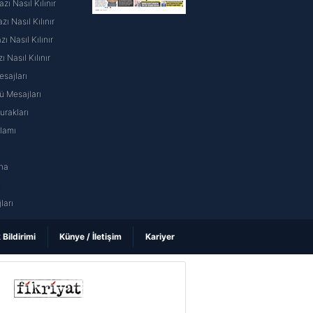
ı Nasıl Kılınır
ı Nasıl Kılınır
 Nasıl Kılınır
ı Nasıl Kılınır
sajları
 Mesajları
rakları
nlamı
na
ı
ları
k Bildirimi
Künye / İletişim
Kariyer