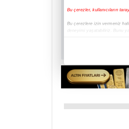
Uygulamalara Özel Ay
Bu çerezler, kullanıcıların tara
Bu çerezlere izin vermeniz halin
deneyimi yaşatabiliriz. Bunu y
içerikleri sunabilmek adına el
noktasında tek gelir kalemimiz 
Her halükârda, kullanıcılar, bu 
Sizlere daha iyi bir hizmet sun
çerezler vasıtasıyla çeşitli kiş
amacıyla kullanılmaktadır. Diğer
reklam/pazarlama faaliyetlerinin
Çerezlere ilişkin tercihlerinizi 
butonuna tıklayabilir,
Çerez Bi
6698 sayılı Kişisel Verilerin 