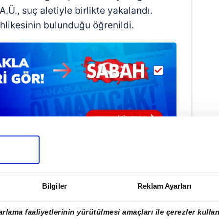
.Ü., suç aletiyle birlikte yakalandı.
tehlikesinin bulunduğu öğrenildi.
#YATAĞAN
Bilgiler
Reklam Ayarları
rlama faaliyetlerinin yürütülmesi amaçları ile çerezler kullan
ulamamızı İndirin