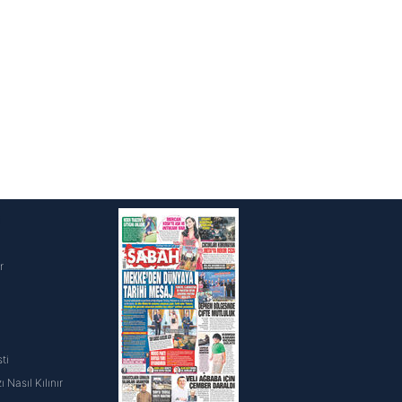
i
r
ti
 Nasıl Kılınır