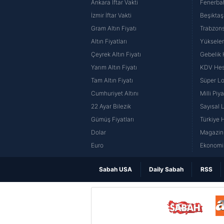
Ankara İftar Vakti
Fenerba
İzmir İftar Vakti
Beşiktaş
Gram Altın Fiyatı
Trabzons
Altın Fiyatları
Yüksele
Çeyrek Altın Fiyatı
Gebelik
Yarım Altın Fiyatı
KDV He
Tam Altın Fiyatı
Süper Lo
Cumhuriyet Altını
Milli Pi
22 Ayar Bilezik
Sayısal 
Gümüş Fiyatları
Türkiye H
Dolar
Magazin 
Euro
Ekonomi 
Sabah USA
Daily Sabah
RSS