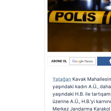
ABONE OL
Yatağan
Kavak Mahallesin
yaşındaki kadın A.Ü., daha
yaşındaki H.B. ile tartış
üzerine A.Ü., H.B.'yi karn
Merkez Jandarma Karakol Ko