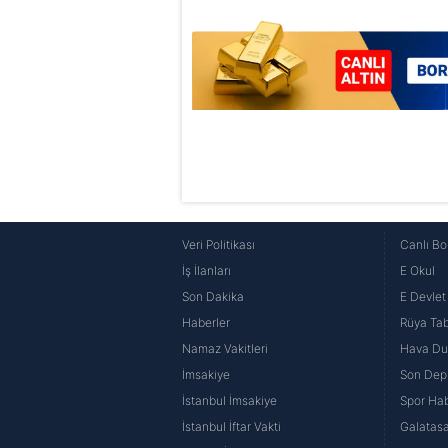
mevzuata uygun olarak kullanılan
Veri Politikası
Canlı Bo
İş İlanları
E Okul
Son Dakika
E Devlet 
Haberler
Rüya Tabi
Namaz Vakitleri
Hava D
İmsakiye
Son Dep
İstanbul İmsakiye
Spor Hab
İstanbul İftar Vakti
Galatasa