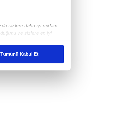
ızda sizlere daha iyi reklam
duğunu ve sizlere en iyi
liyetlerimizi karşılamak
Tümünü Kabul Et
ar gösterilmeyecektir."
çerezler kullanılmaktadır. Bu
u hizmetlerinin sunulması
i ve sizlere yönelik
nılacaktır.
kin detaylı bilgi için Ayarlar
ak ve sitemizde ilgili