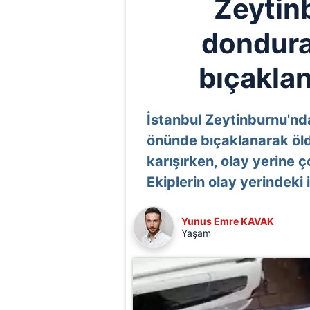
Zeytin
dondura
bıçakla
İstanbul Zeytinburnu'nda 
önünde bıçaklanarak öld
karışırken, olay yerine ç
Ekiplerin olay yerindeki
Yunus Emre KAVAK
Yaşam