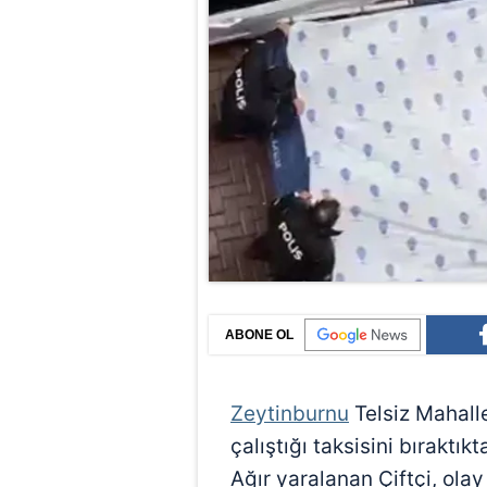
ABONE OL
Zeytinburnu
Telsiz Mahalle
çalıştığı taksisini bıraktı
Ağır yaralanan Çiftçi, olay