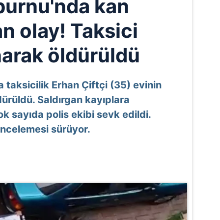
burnu'nda kan
n olay! Taksici
narak öldürüldü
taksicilik Erhan Çiftçi (35) evinin
ürüldü. Saldırgan kayıplara
ok sayıda polis ekibi sevk edildi.
 incelemesi sürüyor.