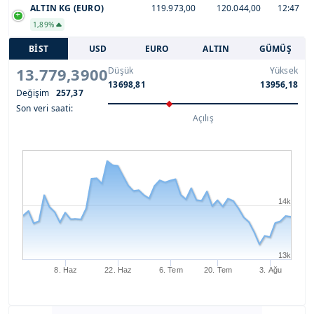
ALTIN KG (EURO)
119.973,00
120.044,00
12:47
1,89%
BİST
USD
EURO
ALTIN
GÜMÜŞ
13.779,3900
Düşük
Yüksek
13698,81
13956,18
Değişim
257,37
Son veri saati:
Açılış
14k
13k
8. Haz
22. Haz
6. Tem
20. Tem
3. Ağu