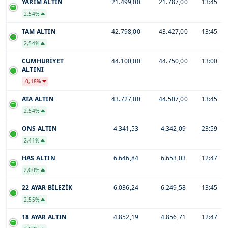
YARIM ALTIN
21.499,00
21.787,00
13:45
2,54%
TAM ALTIN
42.798,00
43.427,00
13:45
2,54%
CUMHURİYET
44.100,00
44.750,00
13:00
ALTINI
-0,18%
ATA ALTIN
43.727,00
44.507,00
13:45
2,54%
ONS ALTIN
4.341,53
4.342,09
23:59
2,41%
HAS ALTIN
6.646,84
6.653,03
12:47
2,00%
22 AYAR BİLEZİK
6.036,24
6.249,58
13:45
2,55%
18 AYAR ALTIN
4.852,19
4.856,71
12:47