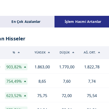
En Çok Azalanlar
İşlem Hacmi Artanlar
n Hisseler
%
YÜKSEK
DÜŞÜK
AĞ. ORT.
0
903,82%
1.863,00
1.770,00
1.822,78
754,49%
8,65
7,60
7,74
623,52%
75,75
72,00
75,54