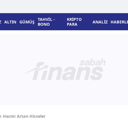
TAHVİL -
KRİPTO
Z
ALTIN
GÜMÜŞ
ANALİZ
HABERL
BONO
PARA
m Hacmi Artan Hisseler