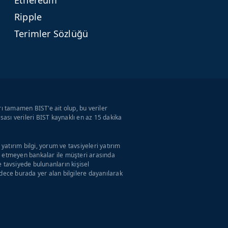
Ethereum
Ripple
Terimler Sözlüğü
rı tamamen BIST'e ait olup, bu veriler
ası verileri BIST kaynaklı en az 15 dakika
atırım bilgi, yorum ve tavsiyeleri yatırım
ul etmeyen bankalar ile müşteri arasında
tavsiyede bulunanların kişisel
adece burada yer alan bilgilere dayanılarak