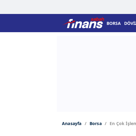
BORSA
DÖVİ
Anasayfa
Borsa
En Çok İşle