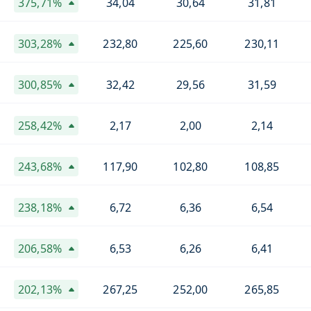
375,71%
34,04
30,64
31,81
303,28%
232,80
225,60
230,11
300,85%
32,42
29,56
31,59
258,42%
2,17
2,00
2,14
243,68%
117,90
102,80
108,85
238,18%
6,72
6,36
6,54
206,58%
6,53
6,26
6,41
202,13%
267,25
252,00
265,85