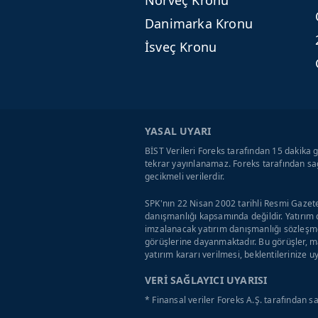
Norveç Kronu
Danimarka Kronu
İsveç Kronu
YASAL UYARI
BİST Verileri Foreks tarafından 15 dakika g
tekrar yayınlanamaz. Foreks tarafından sağ
gecikmeli verilerdir.
SPK'nın 22 Nisan 2002 tarihli Resmi Gazete
danışmanlığı kapsamında değildir. Yatırım 
imzalanacak yatırım danışmanlığı sözleşme
görüşlerine dayanmaktadır. Bu görüşler, ma
yatırım kararı verilmesi, beklentilerinize 
VERİ SAĞLAYICI UYARISI
* Finansal veriler Foreks A.Ş. tarafından s