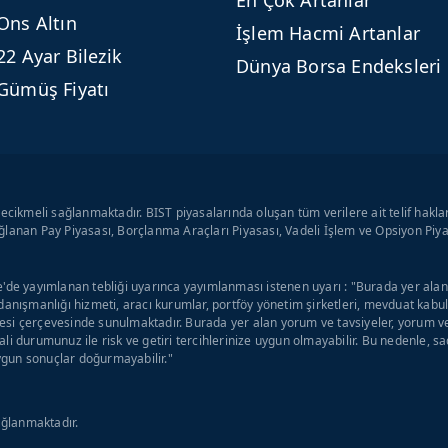
En Çok Artanlar
Ons Altın
İşlem Hacmi Artanlar
22 Ayar Bilezik
Dünya Borsa Endeksleri
Gümüş Fiyatı
ecikmeli sağlanmaktadır. BIST piyasalarında oluşan tüm verilere ait telif hakla
lanan Pay Piyasası, Borçlanma Araçları Piyasası, Vadeli İşlem ve Opsiyon Piyas
'de yayımlanan tebliği uyarınca yayımlanması istenen uyarı : "Burada yer alan y
danışmanlığı hizmeti, aracı kurumlar, portföy yönetim şirketleri, mevduat kab
si çerçevesinde sunulmaktadır. Burada yer alan yorum ve tavsiyeler, yorum ve 
li durumunuz ile risk ve getiri tercihlerinize uygun olmayabilir. Bu nedenle, s
uygun sonuçlar doğurmayabilir."
ağlanmaktadır.