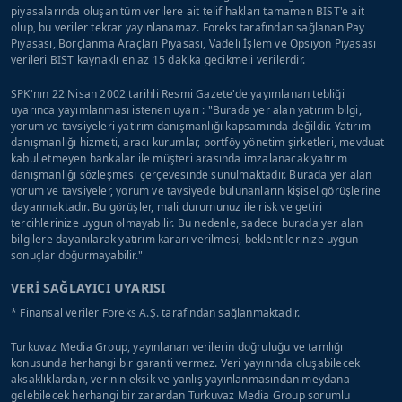
piyasalarında oluşan tüm verilere ait telif hakları tamamen BIST'e ait
olup, bu veriler tekrar yayınlanamaz. Foreks tarafından sağlanan Pay
Piyasası, Borçlanma Araçları Piyasası, Vadeli İşlem ve Opsiyon Piyasası
verileri BIST kaynaklı en az 15 dakika gecikmeli verilerdir.
SPK'nın 22 Nisan 2002 tarihli Resmi Gazete'de yayımlanan tebliği
uyarınca yayımlanması istenen uyarı : "Burada yer alan yatırım bilgi,
yorum ve tavsiyeleri yatırım danışmanlığı kapsamında değildir. Yatırım
danışmanlığı hizmeti, aracı kurumlar, portföy yönetim şirketleri, mevduat
kabul etmeyen bankalar ile müşteri arasında imzalanacak yatırım
danışmanlığı sözleşmesi çerçevesinde sunulmaktadır. Burada yer alan
yorum ve tavsiyeler, yorum ve tavsiyede bulunanların kişisel görüşlerine
dayanmaktadır. Bu görüşler, mali durumunuz ile risk ve getiri
tercihlerinize uygun olmayabilir. Bu nedenle, sadece burada yer alan
bilgilere dayanılarak yatırım kararı verilmesi, beklentilerinize uygun
sonuçlar doğurmayabilir."
VERİ SAĞLAYICI UYARISI
* Finansal veriler Foreks A.Ş. tarafından sağlanmaktadır.
Turkuvaz Media Group, yayınlanan verilerin doğruluğu ve tamlığı
konusunda herhangi bir garanti vermez. Veri yayınında oluşabilecek
aksaklıklardan, verinin eksik ve yanlış yayınlanmasından meydana
gelebilecek herhangi bir zarardan Turkuvaz Media Group sorumlu