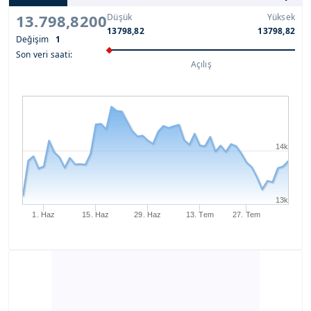
13.798,8200
Düşük
Yüksek
13798,82
13798,82
Değişim
1
Son veri saati:
Açılış
14k
13k
1. Haz
15. Haz
29. Haz
13. Tem
27. Tem