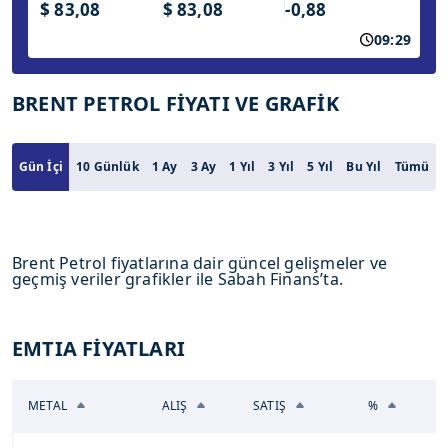
$ 83,08
$ 83,08
-0,88
09:29
BRENT PETROL FİYATI VE GRAFİK
Gün İçi
10 Günlük
1 Ay
3 Ay
1 Yıl
3 Yıl
5 Yıl
Bu Yıl
Tümü
Brent Petrol fiyatlarına dair güncel gelişmeler ve
geçmiş veriler grafikler ile Sabah Finans’ta.
EMTIA FİYATLARI
METAL
ALIŞ
SATIŞ
%