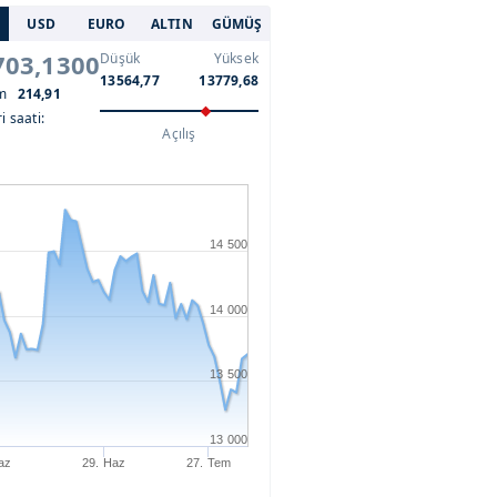
USD
EURO
ALTIN
GÜMÜŞ
703,1300
Düşük
Yüksek
13564,77
13779,68
im
214,91
i saati:
Açılış
14 500
14 000
13 500
13 000
az
29. Haz
27. Tem