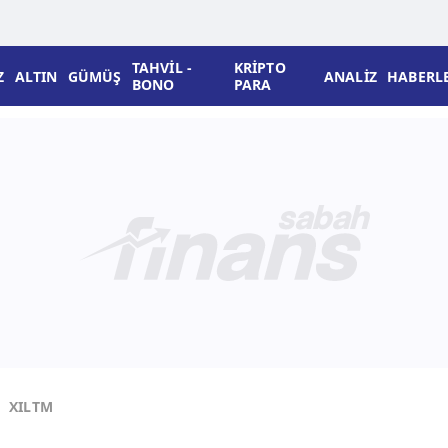
TAHVİL -
KRİPTO
Z
ALTIN
GÜMÜŞ
ANALİZ
HABERL
BONO
PARA
XILTM