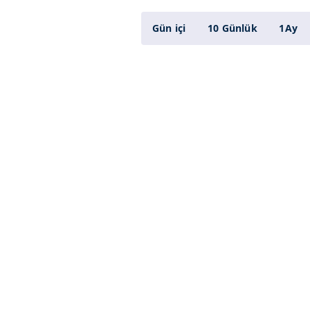
Gün içi
10 Günlük
1Ay