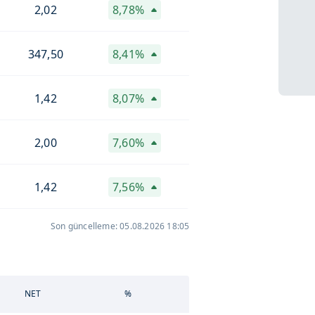
2,02
8,78%
347,50
8,41%
1,42
8,07%
2,00
7,60%
1,42
7,56%
Son güncelleme: 05.08.2026 18:05
NET
%