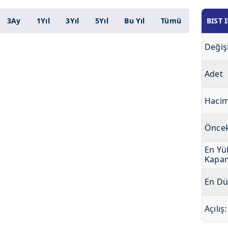
3Ay
1Yıl
3Yıl
5Yıl
Bu Yıl
Tümü
BIST 
Değiş
Adet
Haci
Öncek
En Yü
Kapan
En Dü
Açılış: