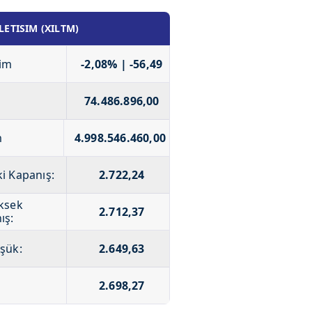
ILETISIM (XILTM)
im
-2,08% | -56,49
74.486.896,00
m
4.998.546.460,00
i Kapanış:
2.722,24
ksek
2.712,37
ış:
şük:
2.649,63
2.698,27