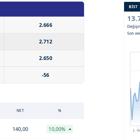
BİST
13.
2.666
Değiş
Son ver
2.712
2.650
-56
NET
%
140,00
10,00%
1. H