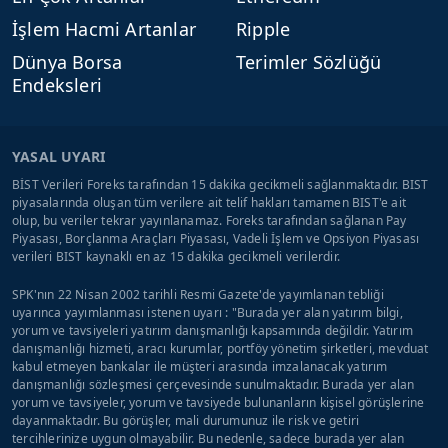
İşlem Hacmi Artanlar
Ripple
Dünya Borsa
Terimler Sözlüğü
Endeksleri
YASAL UYARI
BİST Verileri Foreks tarafından 15 dakika gecikmeli sağlanmaktadır. BIST
piyasalarında oluşan tüm verilere ait telif hakları tamamen BIST'e ait
olup, bu veriler tekrar yayınlanamaz. Foreks tarafından sağlanan Pay
Piyasası, Borçlanma Araçları Piyasası, Vadeli İşlem ve Opsiyon Piyasası
verileri BIST kaynaklı en az 15 dakika gecikmeli verilerdir.
SPK'nın 22 Nisan 2002 tarihli Resmi Gazete'de yayımlanan tebliği
uyarınca yayımlanması istenen uyarı : "Burada yer alan yatırım bilgi,
yorum ve tavsiyeleri yatırım danışmanlığı kapsamında değildir. Yatırım
danışmanlığı hizmeti, aracı kurumlar, portföy yönetim şirketleri, mevduat
kabul etmeyen bankalar ile müşteri arasında imzalanacak yatırım
danışmanlığı sözleşmesi çerçevesinde sunulmaktadır. Burada yer alan
yorum ve tavsiyeler, yorum ve tavsiyede bulunanların kişisel görüşlerine
dayanmaktadır. Bu görüşler, mali durumunuz ile risk ve getiri
tercihlerinize uygun olmayabilir. Bu nedenle, sadece burada yer alan