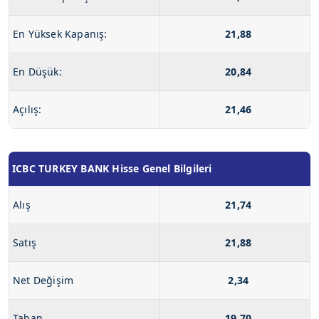
En Yüksek Kapanış:
21,88
En Düşük:
20,84
Açılış:
21,46
ICBC TURKEY BANK Hisse Genel Bilgileri
Alış
21,74
Satış
21,88
Net Değişim
2,34
Taban
19,70