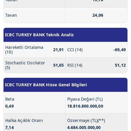
Tavan
24,06
ICBC TURKEY BANK Teknik Analiz
Hareketli Ortalama
21,91
CCI (14)
-69,49
(10)
Stochastic Oscilator
51,65
RSI (14)
51,12
(5)
ICBC TURKEY BANK Hisse Genel Bilgileri
Beta
Piyasa Değeri (TL)
0,49
18.816.800.000,00
Halka Açıklık Oranı
Özsermaye (TL)(**)
7,14
4.684.005.000,00