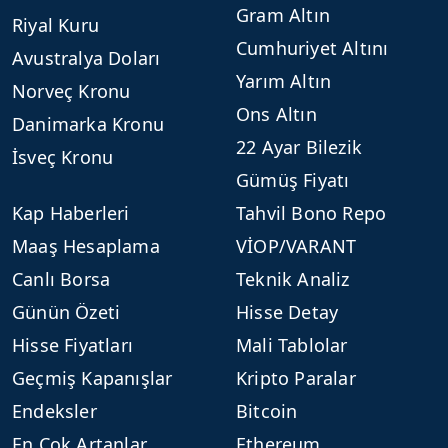
Gram Altın
Riyal Kuru
Cumhuriyet Altını
Avustralya Doları
Yarım Altın
Norveç Kronu
Ons Altın
Danimarka Kronu
22 Ayar Bilezik
İsveç Kronu
Gümüş Fiyatı
Kap Haberleri
Tahvil Bono Repo
Maaş Hesaplama
VİOP/VARANT
Canlı Borsa
Teknik Analiz
Günün Özeti
Hisse Detay
Hisse Fiyatları
Mali Tablolar
Geçmiş Kapanışlar
Kripto Paralar
Endeksler
Bitcoin
En Çok Artanlar
Ethereum