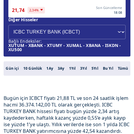
Son Güncelleme
21,74
2,34%
18:08
Diğer Hisseler
Bağlı Endeksler:
XUTUM - XBANK - XTUMY - XUMAL - XBANA - ISKDN -
XU500
Gün içi
10 Günlük
1Ay
3Ay
1Yıl
3Yıl
5Yıl
Bu Yıl
Tümü
Bugün için ICBCT fiyatı 21,88 TL ve son 24 saatlik işlem
hacmi 36.374.142,00 TL olarak gerçekleşti. ICBC
TURKEY BANK hissesi fiyatı bugün yüzde 2,34 artış
kaydederken, haftalık kazanç yüzde 0,55’e aylık kayıp
ise yüzde 1’ye ulaştı. Yıllık verilerde ise son 1 yılda ICBC
TURKEY BANK yatırımcısına yüzde 42,54 kazandırdı.