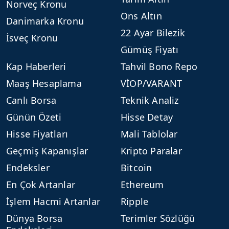
Norveç Kronu
Ons Altın
Danimarka Kronu
22 Ayar Bilezik
İsveç Kronu
Gümüş Fiyatı
Kap Haberleri
Tahvil Bono Repo
Maaş Hesaplama
VİOP/VARANT
Canlı Borsa
Teknik Analiz
Günün Özeti
Hisse Detay
Hisse Fiyatları
Mali Tablolar
Geçmiş Kapanışlar
Kripto Paralar
Endeksler
Bitcoin
En Çok Artanlar
Ethereum
İşlem Hacmi Artanlar
Ripple
Dünya Borsa
Terimler Sözlüğü