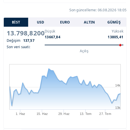
Son güncelleme: 06.08.2026 18:05
BİST
USD
EURO
ALTIN
GÜMÜŞ
13.798,8200
Düşük
Yüksek
13667,84
13805,41
Değişim
137,57
Son veri saati:
Açılış
14k
13k
1. Haz
15. Haz
29. Haz
13. Tem
27. Tem