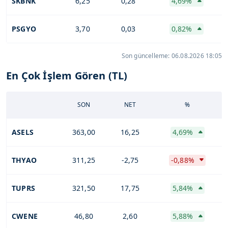
SKBNK
6,25
0,28
4,69%
PSGYO
3,70
0,03
0,82%
Son güncelleme: 06.08.2026 18:05
En Çok İşlem Gören (TL)
SON
NET
%
ASELS
363,00
16,25
4,69%
THYAO
311,25
-2,75
-0,88%
TUPRS
321,50
17,75
5,84%
CWENE
46,80
2,60
5,88%