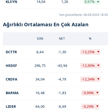
KLSYN
14,04
1,26
9,97%
Son güncelleme: 06.08.2026 18:05
Ağırlıklı Ortalaması En Çok Azalan
SON
NET
%
DCTTR
8,44
-1,30
-13,25%
HEDEF
296,75
-43,94
-12,90%
CRDFA
34,04
-4,79
-12,34%
BARMA
16,48
-1,83
-9,99%
LIDER
64,00
-6,69
-9,29%