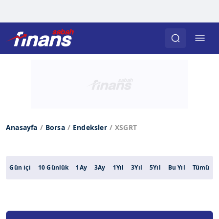
Anasayfa
Borsa
Endeksler
XSGRT
Gün içi
10 Günlük
1Ay
3Ay
1Yıl
3Yıl
5Yıl
Bu Yıl
Tümü