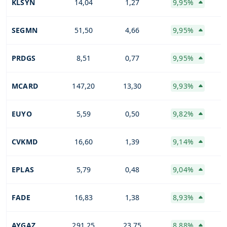
KLSYN
14,04
1,27
9,95%
SEGMN
51,50
4,66
9,95%
PRDGS
8,51
0,77
9,95%
MCARD
147,20
13,30
9,93%
EUYO
5,59
0,50
9,82%
CVKMD
16,60
1,39
9,14%
EPLAS
5,79
0,48
9,04%
FADE
16,83
1,38
8,93%
AYGAZ
291,25
23,75
8,88%