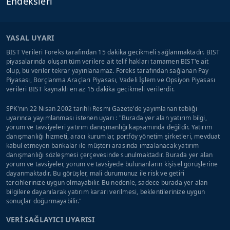
Endeksleri
YASAL UYARI
BİST Verileri Foreks tarafından 15 dakika gecikmeli sağlanmaktadır. BIST
piyasalarında oluşan tüm verilere ait telif hakları tamamen BIST'e ait
olup, bu veriler tekrar yayınlanamaz. Foreks tarafından sağlanan Pay
Piyasası, Borçlanma Araçları Piyasası, Vadeli İşlem ve Opsiyon Piyasası
verileri BIST kaynaklı en az 15 dakika gecikmeli verilerdir.
SPK'nın 22 Nisan 2002 tarihli Resmi Gazete'de yayımlanan tebliği
uyarınca yayımlanması istenen uyarı : "Burada yer alan yatırım bilgi,
yorum ve tavsiyeleri yatırım danışmanlığı kapsamında değildir. Yatırım
danışmanlığı hizmeti, aracı kurumlar, portföy yönetim şirketleri, mevduat
kabul etmeyen bankalar ile müşteri arasında imzalanacak yatırım
danışmanlığı sözleşmesi çerçevesinde sunulmaktadır. Burada yer alan
yorum ve tavsiyeler, yorum ve tavsiyede bulunanların kişisel görüşlerine
dayanmaktadır. Bu görüşler, mali durumunuz ile risk ve getiri
tercihlerinize uygun olmayabilir. Bu nedenle, sadece burada yer alan
bilgilere dayanılarak yatırım kararı verilmesi, beklentilerinize uygun
sonuçlar doğurmayabilir."
VERİ SAĞLAYICI UYARISI