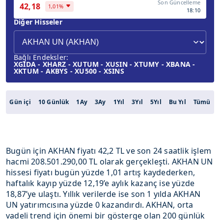
Son Güncelleme
42,18
1,01%
18:10
Diğer Hisseler
Bağlı Endeksler:
XGIDA - XHARZ - XUTUM - XUSIN - XTUMY - XBANA -
XKTUM - AKBYS - XU500 - XSINS
Gün içi
10 Günlük
1Ay
3Ay
1Yıl
3Yıl
5Yıl
Bu Yıl
Tümü
Bugün için AKHAN fiyatı 42,2 TL ve son 24 saatlik işlem
hacmi 208.501.290,00 TL olarak gerçekleşti. AKHAN UN
hissesi fiyatı bugün yüzde 1,01 artış kaydederken,
haftalık kayıp yüzde 12,19’e aylık kazanç ise yüzde
18,87’ye ulaştı. Yıllık verilerde ise son 1 yılda AKHAN
UN yatırımcısına yüzde 0 kazandırdı. AKHAN, orta
vadeli trend için önemi bir gösterge olan 200 günlük