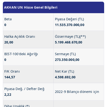
AKHAN UN Hisse Genel Bilgileri
Beta
Piyasa Değeri (TL)
0
11.535.370.000,00
Halka Açıklık Oranı
Özsermaye (TL)(**)
20,00
5.199.468.670,00
BIST-100'deki Ağırlğı
Sermaye (TL)
0
273.350.000,00
F/K Oranı
Net Kar (TL)
144,57
4.598.692,00
Piyasa Değ. / Defter Değ
2022-9 Bilanço dönemi için
2,22
Dibe Uzaklık (*)