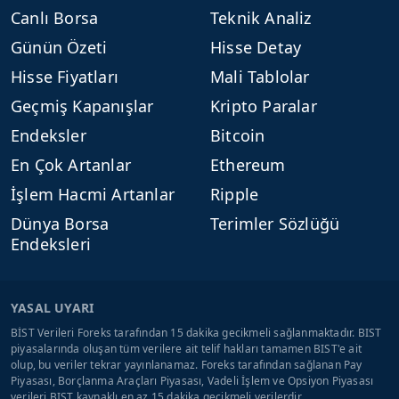
Canlı Borsa
Teknik Analiz
Günün Özeti
Hisse Detay
Hisse Fiyatları
Mali Tablolar
Geçmiş Kapanışlar
Kripto Paralar
Endeksler
Bitcoin
En Çok Artanlar
Ethereum
İşlem Hacmi Artanlar
Ripple
Dünya Borsa
Terimler Sözlüğü
Endeksleri
YASAL UYARI
BİST Verileri Foreks tarafından 15 dakika gecikmeli sağlanmaktadır. BIST
piyasalarında oluşan tüm verilere ait telif hakları tamamen BIST'e ait
olup, bu veriler tekrar yayınlanamaz. Foreks tarafından sağlanan Pay
Piyasası, Borçlanma Araçları Piyasası, Vadeli İşlem ve Opsiyon Piyasası
verileri BIST kaynaklı en az 15 dakika gecikmeli verilerdir.