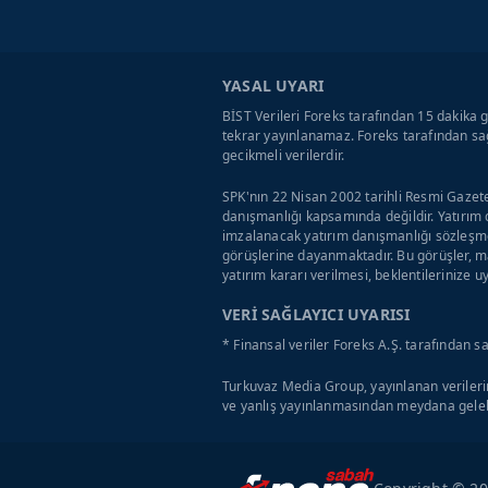
YASAL UYARI
BİST Verileri Foreks tarafından 15 dakika g
tekrar yayınlanamaz. Foreks tarafından sağ
gecikmeli verilerdir.
SPK'nın 22 Nisan 2002 tarihli Resmi Gazete
danışmanlığı kapsamında değildir. Yatırım 
imzalanacak yatırım danışmanlığı sözleşme
görüşlerine dayanmaktadır. Bu görüşler, ma
yatırım kararı verilmesi, beklentilerinize 
VERİ SAĞLAYICI UYARISI
* Finansal veriler Foreks A.Ş. tarafından s
Turkuvaz Media Group, yayınlanan verilerin
ve yanlış yayınlanmasından meydana geleb