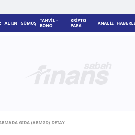
TAHVİL -
KRİPTO
Z
ALTIN
GÜMÜŞ
ANALİZ
HABERL
BONO
PARA
ARMADA GIDA (ARMGD) DETAY