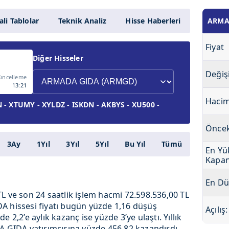
li Tablolar
Teknik Analiz
Hisse Haberleri
ARMA
Fiyat
Diğer Hisseler
Değiş
üncelleme
13:21
Haci
 - XTUMY - XYLDZ - ISKDN - AKBYS - XU500 -
Öncek
3Ay
1Yıl
3Yıl
5Yıl
Bu Yıl
Tümü
En Yü
Kapan
En Dü
L ve son 24 saatlik işlem hacmi 72.598.536,00 TL
A hissesi fiyatı bugün yüzde 1,16 düşüş
Açılış:
 2,2’e aylık kazanç ise yüzde 3’ye ulaştı. Yıllık
A GIDA yatırımcısına yüzde 456,82 kazandırdı.