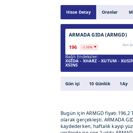
Hisse Detay
Oranlar
Ma
ARMADA GIDA (ARMGD)
Son G
196
-1,16%
Bağlı Endeksler:
XGIDA - XHARZ - XUTUM - XUSIN
XSINS
Gün içi
10 Günlük
1Ay
Bugün için ARMGD fiyatı 196,2 T
olarak gerçekleşti. ARMADA GID
kaydederken, haftalık kayıp yüzde
verilerde ise son 1 yılda ARMAD