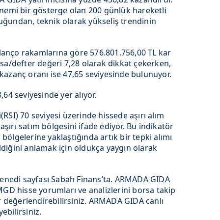
önemi bir gösterge olan 200 günlük hareketli
ğundan, teknik olarak yükseliş trendinin
anço rakamlarına göre 576.801.756,00 TL kar
sa/defter değeri 7,28 olarak dikkat çekerken,
at kazanç oranı ise 47,65 seviyesinde bulunuyor.
64 seviyesinde yer alıyor.
RSI) 70 seviyesi üzerinde hissede aşırı alım
 aşırı satım bölgesini ifade ediyor. Bu indikatör
m bölgelerine yaklaştığında artık bir tepki alımı
geldiğini anlamak için oldukça yaygın olarak
nedi sayfası Sabah Finans’ta. ARMADA GIDA
MGD hisse yorumları ve analizlerini borsa takip
er değerlendirebilirsiniz. ARMADA GIDA canlı
yebilirsiniz.