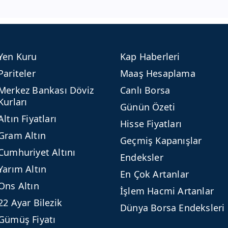
Yen Kuru
Kap Haberleri
Pariteler
Maaş Hesaplama
Merkez Bankası Döviz
Canlı Borsa
Kurları
Günün Özeti
Altın Fiyatları
Hisse Fiyatları
Gram Altın
Geçmiş Kapanışlar
Cumhuriyet Altını
Endeksler
Yarım Altın
En Çok Artanlar
Ons Altın
İşlem Hacmi Artanlar
22 Ayar Bilezik
Dünya Borsa Endeksleri
Gümüş Fiyatı