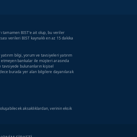
rı tamamen BIST'e ait olup, bu veriler
ası verileri BIST kaynaklı en az 15 dakika
atırım bilgi, yorum ve tavsiyeleri yatırım
ul etmeyen bankalar ile müşteri arasında
tavsiyede bulunanların kişisel
adece burada yer alan bilgilere dayanılarak
luşabilecek aksaklıklardan, verinin eksik