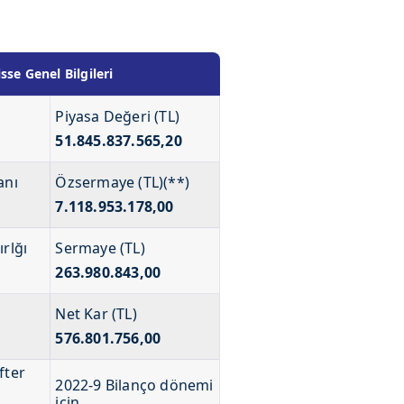
e Genel Bilgileri
Piyasa Değeri (TL)
51.845.837.565,20
anı
Özsermaye (TL)(**)
7.118.953.178,00
ırlğı
Sermaye (TL)
263.980.843,00
Net Kar (TL)
576.801.756,00
fter
2022-9 Bilanço dönemi
için