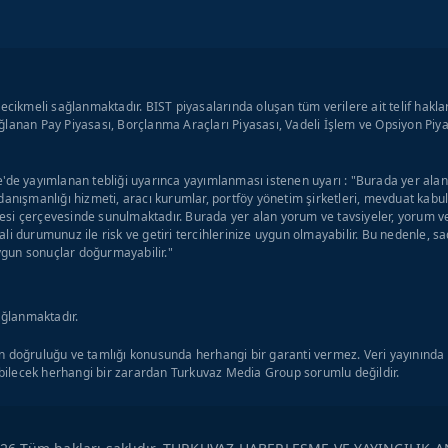
ecikmeli sağlanmaktadır. BIST piyasalarında oluşan tüm verilere ait telif hakla
lanan Pay Piyasası, Borçlanma Araçları Piyasası, Vadeli İşlem ve Opsiyon Piyas
'de yayımlanan tebliği uyarınca yayımlanması istenen uyarı : "Burada yer alan y
danışmanlığı hizmeti, aracı kurumlar, portföy yönetim şirketleri, mevduat kab
si çerçevesinde sunulmaktadır. Burada yer alan yorum ve tavsiyeler, yorum ve 
li durumunuz ile risk ve getiri tercihlerinize uygun olmayabilir. Bu nedenle, s
uygun sonuçlar doğurmayabilir."
ağlanmaktadır.
 doğruluğu ve tamlığı konusunda herhangi bir garanti vermez. Veri yayınında o
ilecek herhangi bir zarardan Turkuvaz Media Group sorumlu değildir.