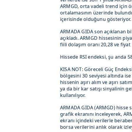
ARMGD, orta vadeli trend için 
ortalamasının üzerinde bulundu
içerisinde olduğunu gösteriyor.
ARMADA GIDA son açıklanan bil
açıkladı. ARMGD hissesinin piya
fiili dolaşım oranı 20,28 ve fiy
Hissede RSI endeksi, şu anda 58,
KISA NOT: Göreceli Güç Endeksi(
bölgesini 30 seviyesi altında ise
hissenin aşırı alım ve aşırı satı
ya da bir kar satışı sinyalinin 
kullanılıyor.
ARMADA GIDA (ARMGD) hisse se
grafik ekranını inceleyerek, AR
ekranı içindeki verilerle berab
borsa verilerini anlık olarak izle