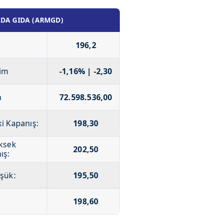
DA GIDA (ARMGD)
196,2
im
-1,16% | -2,30
m
72.598.536,00
i Kapanış:
198,30
ksek
202,50
ış:
şük:
195,50
198,60