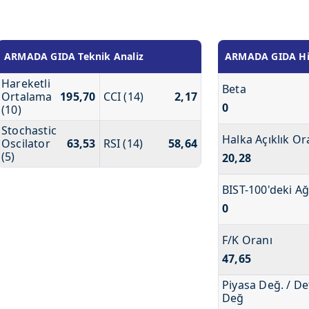
ARMADA GIDA Teknik Analiz
ARMADA GIDA Hiss
Hareketli
Beta
Ortalama
195,70
CCI (14)
2,17
0
(10)
Stochastic
Halka Açıklık Or
Oscilator
63,53
RSI (14)
58,64
(5)
20,28
BIST-100'deki Ağ
0
F/K Oranı
47,65
Piyasa Değ. / De
Değ