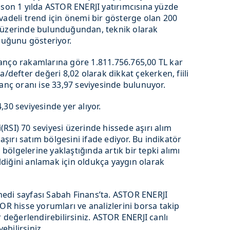
ise son 1 yılda ASTOR ENERJI yatırımcısına yüzde
vadeli trend için önemi bir gösterge olan 200
 üzerinde bulunduğundan, teknik olarak
lduğunu gösteriyor.
anço rakamlarına göre 1.811.756.765,00 TL kar
a/defter değeri 8,02 olarak dikkat çekerken, fiili
zanç oranı ise 33,97 seviyesinde bulunuyor.
30 seviyesinde yer alıyor.
RSI) 70 seviyesi üzerinde hissede aşırı alım
 aşırı satım bölgesini ifade ediyor. Bu indikatör
m bölgelerine yaklaştığında artık bir tepki alımı
geldiğini anlamak için oldukça yaygın olarak
edi sayfası Sabah Finans’ta. ASTOR ENERJI
OR hisse yorumları ve analizlerini borsa takip
r değerlendirebilirsiniz. ASTOR ENERJI canlı
yebilirsiniz.