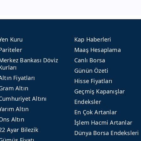
Yen Kuru
Kap Haberleri
Pariteler
Maaş Hesaplama
Merkez Bankası Döviz
Canlı Borsa
Kurları
Günün Özeti
Altın Fiyatları
Hisse Fiyatları
Gram Altın
Geçmiş Kapanışlar
Cumhuriyet Altını
Endeksler
Yarım Altın
En Çok Artanlar
Ons Altın
İşlem Hacmi Artanlar
22 Ayar Bilezik
Dünya Borsa Endeksleri
Gümüş Fiyatı