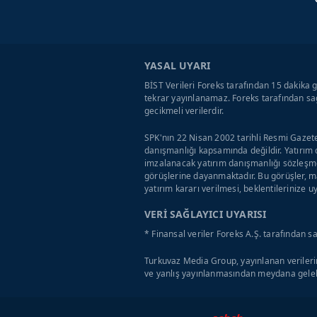
YASAL UYARI
BİST Verileri Foreks tarafından 15 dakika g
tekrar yayınlanamaz. Foreks tarafından sağ
gecikmeli verilerdir.
SPK'nın 22 Nisan 2002 tarihli Resmi Gazete
danışmanlığı kapsamında değildir. Yatırım 
imzalanacak yatırım danışmanlığı sözleşme
görüşlerine dayanmaktadır. Bu görüşler, ma
yatırım kararı verilmesi, beklentilerinize 
VERİ SAĞLAYICI UYARISI
* Finansal veriler Foreks A.Ş. tarafından s
Turkuvaz Media Group, yayınlanan verilerin
ve yanlış yayınlanmasından meydana geleb