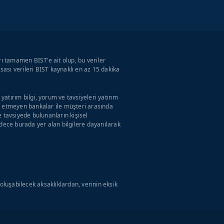
rı tamamen BIST'e ait olup, bu veriler
ası verileri BIST kaynaklı en az 15 dakika
atırım bilgi, yorum ve tavsiyeleri yatırım
ul etmeyen bankalar ile müşteri arasında
tavsiyede bulunanların kişisel
adece burada yer alan bilgilere dayanılarak
luşabilecek aksaklıklardan, verinin eksik