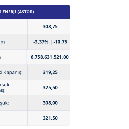
 ENERJI (ASTOR)
308,75
im
-3,37% | -10,75
m
6.758.631.521,00
i Kapanış:
319,25
ksek
325,50
ış:
şük:
308,00
321,50