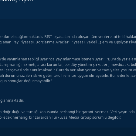
ecikmeli sağlanmaktadır. BIST piyasalarında oluşan tüm verilere ait telif hakla
lanan Pay Piyasası, Borçlanma Araçları Piyasası, Vadeli İşlem ve Opsiyon Piyas
'de yayımlanan tebliği uyarınca yayımlanması istenen uyarı : "Burada yer alan y
danışmanlığı hizmeti, aracı kurumlar, portföy yönetim şirketleri, mevduat kab
si çerçevesinde sunulmaktadır. Burada yer alan yorum ve tavsiyeler, yorum ve 
li durumunuz ile risk ve getiri tercihlerinize uygun olmayabilir. Bu nedenle, s
uygun sonuçlar doğurmayabilir."
ağlanmaktadır.
 doğruluğu ve tamlığı konusunda herhangi bir garanti vermez. Veri yayınında o
ilecek herhangi bir zarardan Turkuvaz Media Group sorumlu değildir.