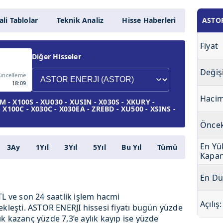
li Tablolar
Teknik Analiz
Hisse Haberleri
ASTOR
Fiyat
Diğer Hisseler
Değiş
üncelleme
18:09
Haci
- X100S - XU030 - XUSIN - X030S - XKURY -
 X100C - X030C - X030EA - ZREBD - XU500 - XSINS -
Öncek
En Yü
3Ay
1Yıl
3Yıl
5Yıl
Bu Yıl
Tümü
Kapan
En Dü
TL ve son 24 saatlik işlem hacmi
Açılış:
ekleşti. ASTOR ENERJI hissesi fiyatı bugün yüzde
k kazanç yüzde 7,3’e aylık kayıp ise yüzde