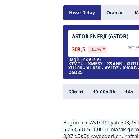
Hisse Detay
Oranlar
Ma
ASTOR ENERJI (ASTOR)
Son G
308,5
-3,37%
Bağlı Endeksler:
XTMTU - XMESY - XSANK - XUTUM 
XU100 - XU050 - XYLDZ - X10XB -
OSD25
Gün içi
10 Günlük
1Ay
Bugün için ASTOR fiyatı 308,75 
6.758.631.521,00 TL olarak gerç
3,37 düşüş kaydederken, haftalı