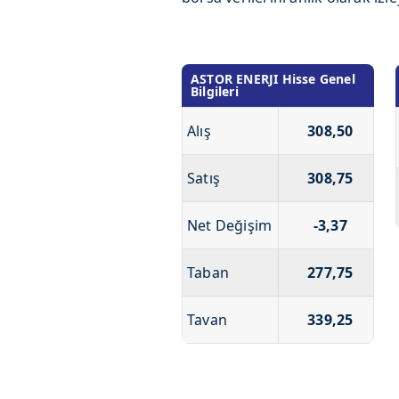
ASTOR ENERJI Hisse Genel
Bilgileri
Alış
308,50
Satış
308,75
Net Değişim
-3,37
Taban
277,75
Tavan
339,25