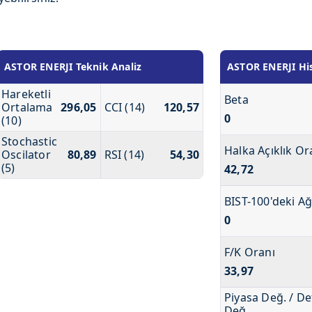
ASTOR ENERJI Teknik Analiz
ASTOR ENERJI Hiss
Hareketli
Beta
Ortalama
296,05
CCI (14)
120,57
0
(10)
Stochastic
Halka Açıklık Or
Oscilator
80,89
RSI (14)
54,30
(5)
42,72
BIST-100'deki Ağ
0
F/K Oranı
33,97
Piyasa Değ. / De
Değ