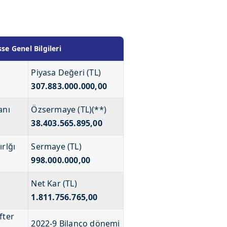
e Genel Bilgileri
Piyasa Değeri (TL)
307.883.000.000,00
anı
Özsermaye (TL)(**)
38.403.565.895,00
ırlğı
Sermaye (TL)
998.000.000,00
Net Kar (TL)
1.811.756.765,00
fter
2022-9 Bilanço dönemi