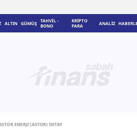
TAHVİL -
KRİPTO
Z
ALTIN
GÜMÜŞ
ANALİZ
HABERL
BONO
PARA
ASTOR ENERJI (ASTOR) DETAY