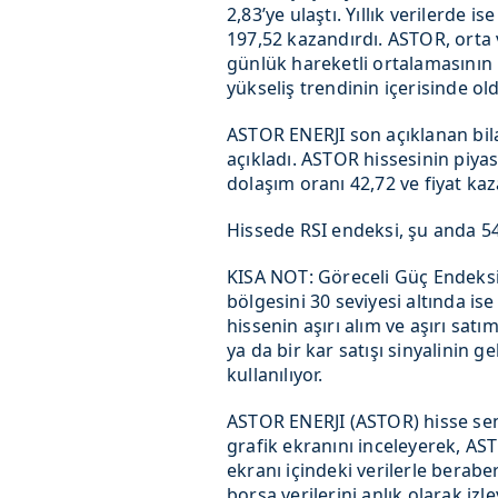
2,83’ye ulaştı. Yıllık verilerde 
197,52 kazandırdı. ASTOR, orta 
günlük hareketli ortalamasının
yükseliş trendinin içerisinde o
ASTOR ENERJI son açıklanan bil
açıkladı. ASTOR hissesinin piyas
dolaşım oranı 42,72 ve fiyat ka
Hissede RSI endeksi, şu anda 54,
KISA NOT: Göreceli Güç Endeksi(
bölgesini 30 seviyesi altında ise
hissenin aşırı alım ve aşırı satı
ya da bir kar satışı sinyalinin 
kullanılıyor.
ASTOR ENERJI (ASTOR) hisse sen
grafik ekranını inceleyerek, AST
ekranı içindeki verilerle berabe
borsa verilerini anlık olarak izle