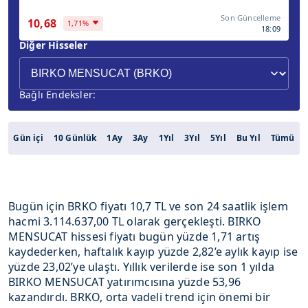
Son Güncelleme
10,68
1,71%
18:09
Diğer Hisseler
Bağlı Endeksler:
Gün içi
10 Günlük
1Ay
3Ay
1Yıl
3Yıl
5Yıl
Bu Yıl
Tümü
Bugün için BRKO fiyatı 10,7 TL ve son 24 saatlik işlem
hacmi 3.114.637,00 TL olarak gerçekleşti. BIRKO
MENSUCAT hissesi fiyatı bugün yüzde 1,71 artış
kaydederken, haftalık kayıp yüzde 2,82’e aylık kayıp ise
yüzde 23,02’ye ulaştı. Yıllık verilerde ise son 1 yılda
BIRKO MENSUCAT yatırımcısına yüzde 53,96
kazandırdı. BRKO, orta vadeli trend için önemi bir