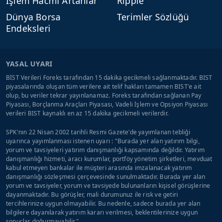
İşlem Hacmi Artanlar
Ripple
Dünya Borsa
Terimler Sözlüğü
Endeksleri
YASAL UYARI
BİST Verileri Foreks tarafından 15 dakika gecikmeli sağlanmaktadır. BIST
piyasalarında oluşan tüm verilere ait telif hakları tamamen BIST'e ait
olup, bu veriler tekrar yayınlanamaz. Foreks tarafından sağlanan Pay
Piyasası, Borçlanma Araçları Piyasası, Vadeli İşlem ve Opsiyon Piyasası
verileri BIST kaynaklı en az 15 dakika gecikmeli verilerdir.
SPK'nın 22 Nisan 2002 tarihli Resmi Gazete'de yayımlanan tebliği
uyarınca yayımlanması istenen uyarı : "Burada yer alan yatırım bilgi,
yorum ve tavsiyeleri yatırım danışmanlığı kapsamında değildir. Yatırım
danışmanlığı hizmeti, aracı kurumlar, portföy yönetim şirketleri, mevduat
kabul etmeyen bankalar ile müşteri arasında imzalanacak yatırım
danışmanlığı sözleşmesi çerçevesinde sunulmaktadır. Burada yer alan
yorum ve tavsiyeler, yorum ve tavsiyede bulunanların kişisel görüşlerine
dayanmaktadır. Bu görüşler, mali durumunuz ile risk ve getiri
tercihlerinize uygun olmayabilir. Bu nedenle, sadece burada yer alan
bilgilere dayanılarak yatırım kararı verilmesi, beklentilerinize uygun
sonuçlar doğurmayabilir."