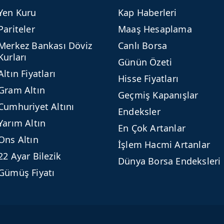
Yen Kuru
Kap Haberleri
Pariteler
Maaş Hesaplama
Merkez Bankası Döviz
Canlı Borsa
Kurları
Günün Özeti
Altın Fiyatları
Hisse Fiyatları
Gram Altın
Geçmiş Kapanışlar
Cumhuriyet Altını
Endeksler
Yarım Altın
En Çok Artanlar
Ons Altın
İşlem Hacmi Artanlar
22 Ayar Bilezik
Dünya Borsa Endeksleri
Gümüş Fiyatı