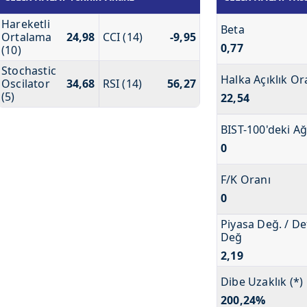
Hareketli
Beta
Ortalama
24,98
CCI (14)
-9,95
0,77
(10)
Stochastic
Halka Açıklık Or
Oscilator
34,68
RSI (14)
56,27
(5)
22,54
BIST-100'deki Ağ
0
F/K Oranı
0
Piyasa Değ. / De
Değ
2,19
Dibe Uzaklık (*)
200,24%