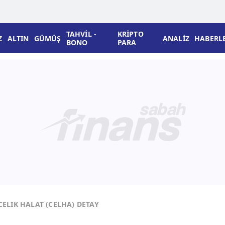
TAHVİL -
KRİPTO
Z
ALTIN
GÜMÜŞ
ANALİZ
HABERL
BONO
PARA
CELIK HALAT (CELHA) DETAY