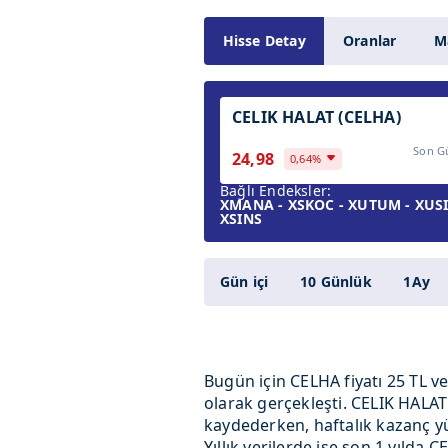
Hisse Detay
Oranlar
Ma
CELIK HALAT (CELHA)
Son G
24,98
0,64%
Bağlı Endeksler:
XMANA - XSKOC - XUTUM - XUSIN
XSINS
Gün içi
10 Günlük
1Ay
Bugün için CELHA fiyatı 25 TL v
olarak gerçekleşti. CELIK HALAT 
kaydederken, haftalık kazanç yüz
Yıllık verilerde ise son 1 yılda