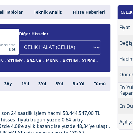
li Tablolar
Teknik Analiz
Hisse Haberleri
CELIK
Fiyat
Diğer Hisseler
Değiş
üncelleme
18:08
Haci
 - XTUMY - XBANA - ISKDN - XKTUM - XU500 -
Öncek
3Ay
1Yıl
3Yıl
5Yıl
Bu Yıl
Tümü
En Yü
Kapan
En Dü
e son 24 saatlik işlem hacmi 58.444.547,00 TL
hissesi fiyatı bugün yüzde 0,64 artış
Açılış:
de 4,08’e aylık kazanç ise yüzde 48,34’ye ulaştı.
 CELIK HALAT yatırımcısına yüzde 130,87