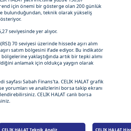
trend için önemi bir gösterge olan 200 günlük
de bulunduğundan, teknik olarak yükseliş
österiyor.
27 seviyesinde yer alıyor.
RSI) 70 seviyesi üzerinde hissede aşırı alım
 aşırı satım bölgesini ifade ediyor. Bu indikatör
m bölgelerine yaklaştığında artık bir tepki alımı
geldiğini anlamak için oldukça yaygın olarak
di sayfası Sabah Finans’ta. CELIK HALAT grafik
e yorumları ve analizlerini borsa takip ekranı
lendirebilirsiniz. CELIK HALAT canlı borsa
siniz.
CELIK HALAT Teknik Analiz
CELIK HALAT Hisse