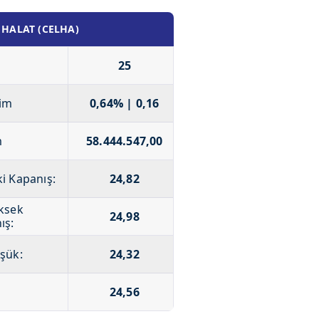
 HALAT (CELHA)
25
im
0,64% | 0,16
m
58.444.547,00
i Kapanış:
24,82
ksek
24,98
ış:
şük:
24,32
24,56