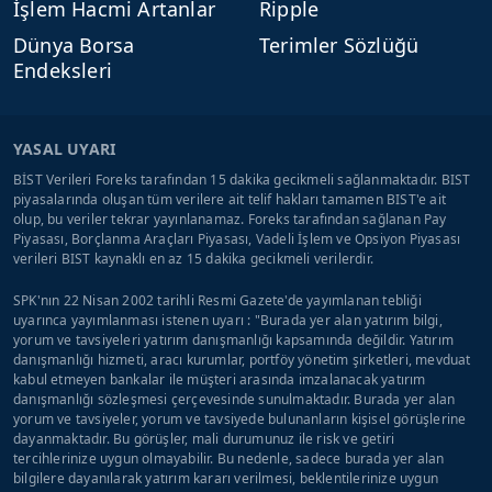
İşlem Hacmi Artanlar
Ripple
Dünya Borsa
Terimler Sözlüğü
Endeksleri
YASAL UYARI
BİST Verileri Foreks tarafından 15 dakika gecikmeli sağlanmaktadır. BIST
piyasalarında oluşan tüm verilere ait telif hakları tamamen BIST'e ait
olup, bu veriler tekrar yayınlanamaz. Foreks tarafından sağlanan Pay
Piyasası, Borçlanma Araçları Piyasası, Vadeli İşlem ve Opsiyon Piyasası
verileri BIST kaynaklı en az 15 dakika gecikmeli verilerdir.
SPK'nın 22 Nisan 2002 tarihli Resmi Gazete'de yayımlanan tebliği
uyarınca yayımlanması istenen uyarı : "Burada yer alan yatırım bilgi,
yorum ve tavsiyeleri yatırım danışmanlığı kapsamında değildir. Yatırım
danışmanlığı hizmeti, aracı kurumlar, portföy yönetim şirketleri, mevduat
kabul etmeyen bankalar ile müşteri arasında imzalanacak yatırım
danışmanlığı sözleşmesi çerçevesinde sunulmaktadır. Burada yer alan
yorum ve tavsiyeler, yorum ve tavsiyede bulunanların kişisel görüşlerine
dayanmaktadır. Bu görüşler, mali durumunuz ile risk ve getiri
tercihlerinize uygun olmayabilir. Bu nedenle, sadece burada yer alan
bilgilere dayanılarak yatırım kararı verilmesi, beklentilerinize uygun