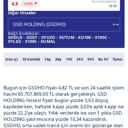
Son Güncelleme
4,8
-3,03%
18:09
Diğer Hisseler
Bağlı Endeksler:
XHOLD - XSIST - XYUZO - XUTUM - XU100 - X100C -
XYLDZ - X100S - XUMAL
Gün içi
10 Günlük
1Ay
3Ay
1Yıl
3Yıl
5Yıl
Bu Yıl
Tümü
Bugün için GSDHO fiyatı 4,82 TL ve son 24 saatlik işlem
hacmi 65.707.869,00 TL olarak gerçekleşti. GSD
HOLDING hissesi fiyatı bugün yüzde 3,03 düşüş
kaydederken, haftalık kayıp yüzde 3,03’e aylık kayıp ise
yüzde 22,2’ye ulaştı. Yıllık verilerde ise son 1 yılda GSD
HOLDING yatırımcısına yüzde 10,34 kazandırdı.
GSDHO, orta vadeli trend için önemi bir gösterge olan