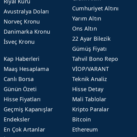
Riyal Kuru
Cumhuriyet Altını
Avustralya Doları
Yarım Altın
Norveç Kronu
Ons Altın
Danimarka Kronu
22 Ayar Bilezik
İsveç Kronu
Gümüş Fiyatı
Kap Haberleri
Tahvil Bono Repo
Maaş Hesaplama
VİOP/VARANT
Canlı Borsa
Teknik Analiz
Günün Özeti
Hisse Detay
Hisse Fiyatları
Mali Tablolar
Geçmiş Kapanışlar
Kripto Paralar
Endeksler
Bitcoin
En Çok Artanlar
Ethereum