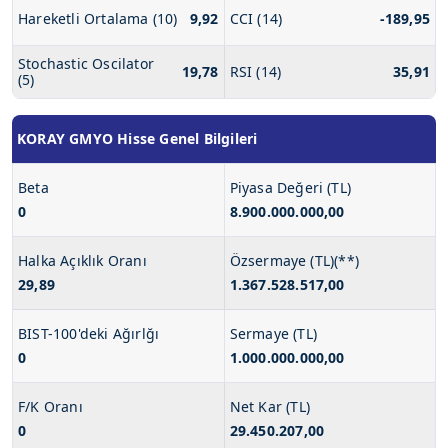
Hareketli Ortalama (10)
9,92
CCI (14)
-189,95
Stochastic Oscilator
19,78
RSI (14)
35,91
(5)
KORAY GMYO Hisse Genel Bilgileri
Beta
Piyasa Değeri (TL)
0
8.900.000.000,00
Halka Açıklık Oranı
Özsermaye (TL)(**)
29,89
1.367.528.517,00
BIST-100'deki Ağırlğı
Sermaye (TL)
0
1.000.000.000,00
F/K Oranı
Net Kar (TL)
0
29.450.207,00