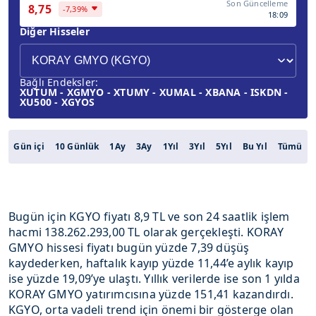
Son Güncelleme
8,75
-7,39%
18:09
Diğer Hisseler
Bağlı Endeksler:
XUTUM - XGMYO - XTUMY - XUMAL - XBANA - ISKDN -
XU500 - XGYOS
Gün içi
10 Günlük
1Ay
3Ay
1Yıl
3Yıl
5Yıl
Bu Yıl
Tümü
Bugün için KGYO fiyatı 8,9 TL ve son 24 saatlik işlem
hacmi 138.262.293,00 TL olarak gerçekleşti. KORAY
GMYO hissesi fiyatı bugün yüzde 7,39 düşüş
kaydederken, haftalık kayıp yüzde 11,44’e aylık kayıp
ise yüzde 19,09’ye ulaştı. Yıllık verilerde ise son 1 yılda
KORAY GMYO yatırımcısına yüzde 151,41 kazandırdı.
KGYO, orta vadeli trend için önemi bir gösterge olan