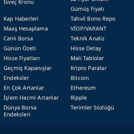
İsveç Kronu
Gümüş Fiyatı
Kap Haberleri
Tahvil Bono Repo
Maaş Hesaplama
VİOP/VARANT
Canlı Borsa
Teknik Analiz
Günün Özeti
Hisse Detay
Hisse Fiyatları
Mali Tablolar
Geçmiş Kapanışlar
Kripto Paralar
Endeksler
Bitcoin
En Çok Artanlar
Ethereum
İşlem Hacmi Artanlar
Ripple
Dünya Borsa
Terimler Sözlüğü
Endeksleri