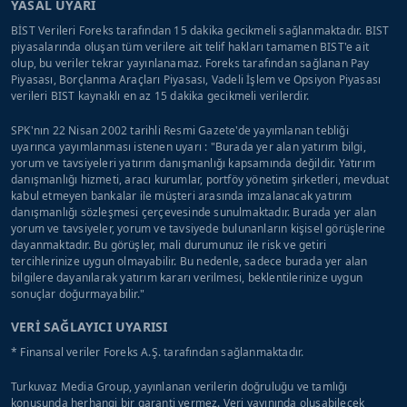
YASAL UYARI
BİST Verileri Foreks tarafından 15 dakika gecikmeli sağlanmaktadır. BIST
piyasalarında oluşan tüm verilere ait telif hakları tamamen BIST'e ait
olup, bu veriler tekrar yayınlanamaz. Foreks tarafından sağlanan Pay
Piyasası, Borçlanma Araçları Piyasası, Vadeli İşlem ve Opsiyon Piyasası
verileri BIST kaynaklı en az 15 dakika gecikmeli verilerdir.
SPK'nın 22 Nisan 2002 tarihli Resmi Gazete'de yayımlanan tebliği
uyarınca yayımlanması istenen uyarı : "Burada yer alan yatırım bilgi,
yorum ve tavsiyeleri yatırım danışmanlığı kapsamında değildir. Yatırım
danışmanlığı hizmeti, aracı kurumlar, portföy yönetim şirketleri, mevduat
kabul etmeyen bankalar ile müşteri arasında imzalanacak yatırım
danışmanlığı sözleşmesi çerçevesinde sunulmaktadır. Burada yer alan
yorum ve tavsiyeler, yorum ve tavsiyede bulunanların kişisel görüşlerine
dayanmaktadır. Bu görüşler, mali durumunuz ile risk ve getiri
tercihlerinize uygun olmayabilir. Bu nedenle, sadece burada yer alan
bilgilere dayanılarak yatırım kararı verilmesi, beklentilerinize uygun
sonuçlar doğurmayabilir."
VERİ SAĞLAYICI UYARISI
* Finansal veriler Foreks A.Ş. tarafından sağlanmaktadır.
Turkuvaz Media Group, yayınlanan verilerin doğruluğu ve tamlığı
konusunda herhangi bir garanti vermez. Veri yayınında oluşabilecek