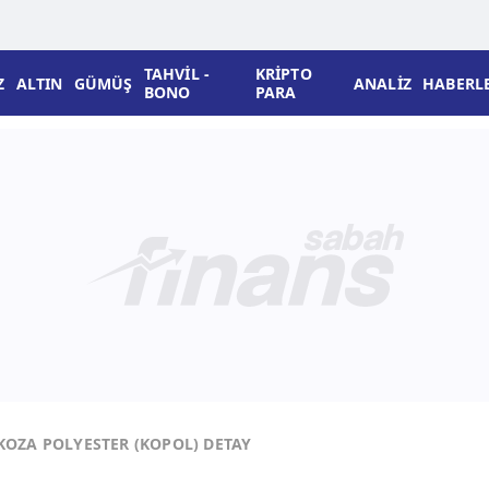
TAHVİL -
KRİPTO
Z
ALTIN
GÜMÜŞ
ANALİZ
HABERL
BONO
PARA
KOZA POLYESTER (KOPOL) DETAY