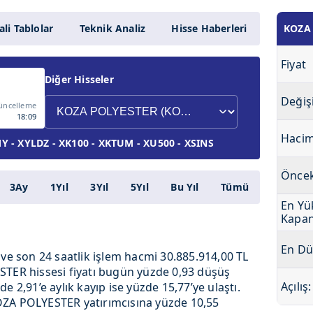
li Tablolar
Teknik Analiz
Hisse Haberleri
KOZA
Fiyat
Diğer Hisseler
Değiş
üncelleme
18:09
Haci
 - XYLDZ - XK100 - XKTUM - XU500 - XSINS
Öncek
3Ay
1Yıl
3Yıl
5Yıl
Bu Yıl
Tümü
En Yü
Kapan
En Dü
 ve son 24 saatlik işlem hacmi 30.885.914,00 TL
STER hissesi fiyatı bugün yüzde 0,93 düşüş
Açılış:
e 2,91’e aylık kayıp ise yüzde 15,77’ye ulaştı.
a KOZA POLYESTER yatırımcısına yüzde 10,55