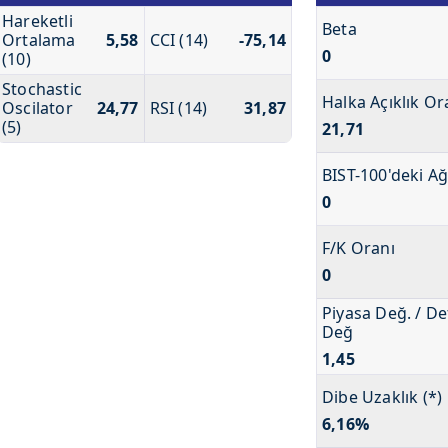
Hareketli
Beta
Ortalama
5,58
CCI (14)
-75,14
0
(10)
Stochastic
Halka Açıklık Or
Oscilator
24,77
RSI (14)
31,87
(5)
21,71
BIST-100'deki Ağ
0
F/K Oranı
0
Piyasa Değ. / De
Değ
1,45
Dibe Uzaklık (*)
6,16%