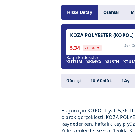
Hisse Detay
Oranlar
Ma
KOZA POLYESTER (KOPOL)
Son G
5,34
-0,93%
Bağlı Endeksler:
XUTUM - XKMYA - XUSIN - XTUMY
Gün içi
10 Günlük
1Ay
Bugün için KOPOL fiyatı 5,36 TL
olarak gerçekleşti. KOZA POLYE
kaydederken, haftalık kayıp yüzd
Yıllık verilerde ise son 1 yıld