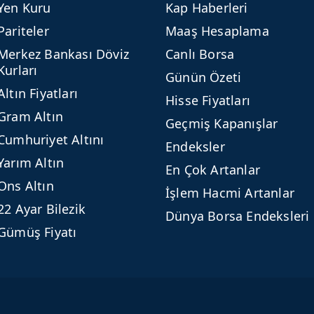
Yen Kuru
Kap Haberleri
Pariteler
Maaş Hesaplama
Merkez Bankası Döviz
Canlı Borsa
Kurları
Günün Özeti
Altın Fiyatları
Hisse Fiyatları
Gram Altın
Geçmiş Kapanışlar
Cumhuriyet Altını
Endeksler
Yarım Altın
En Çok Artanlar
Ons Altın
İşlem Hacmi Artanlar
22 Ayar Bilezik
Dünya Borsa Endeksleri
Gümüş Fiyatı