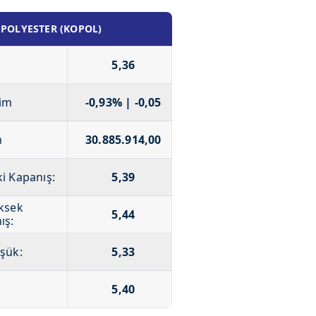
 POLYESTER (KOPOL)
5,36
im
-0,93% | -0,05
m
30.885.914,00
i Kapanış:
5,39
ksek
5,44
ış:
şük:
5,33
5,40