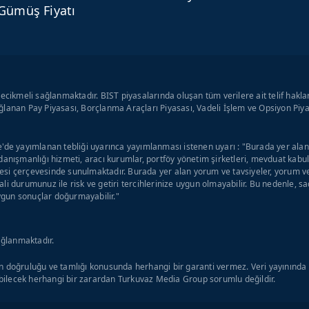
Gümüş Fiyatı
ecikmeli sağlanmaktadır. BIST piyasalarında oluşan tüm verilere ait telif hakla
lanan Pay Piyasası, Borçlanma Araçları Piyasası, Vadeli İşlem ve Opsiyon Piyas
'de yayımlanan tebliği uyarınca yayımlanması istenen uyarı : "Burada yer alan y
danışmanlığı hizmeti, aracı kurumlar, portföy yönetim şirketleri, mevduat kab
si çerçevesinde sunulmaktadır. Burada yer alan yorum ve tavsiyeler, yorum ve 
li durumunuz ile risk ve getiri tercihlerinize uygun olmayabilir. Bu nedenle, s
uygun sonuçlar doğurmayabilir."
ağlanmaktadır.
 doğruluğu ve tamlığı konusunda herhangi bir garanti vermez. Veri yayınında o
ilecek herhangi bir zarardan Turkuvaz Media Group sorumlu değildir.