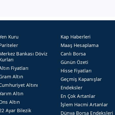
Yen Kuru
Kap Haberleri
Pariteler
Maaş Hesaplama
Merkez Bankası Döviz
Canlı Borsa
Kurları
Günün Özeti
Altın Fiyatları
Hisse Fiyatları
Gram Altın
Geçmiş Kapanışlar
Cumhuriyet Altını
Endeksler
Yarım Altın
En Çok Artanlar
Ons Altın
İşlem Hacmi Artanlar
22 Ayar Bilezik
Dünya Borsa Endeksleri