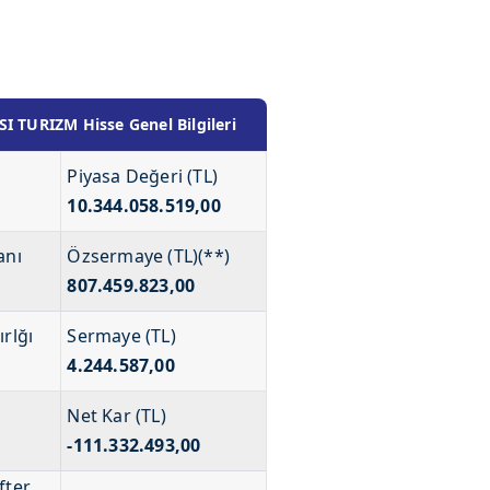
 TURIZM Hisse Genel Bilgileri
Piyasa Değeri (TL)
10.344.058.519,00
anı
Özsermaye (TL)(**)
807.459.823,00
ırlğı
Sermaye (TL)
4.244.587,00
Net Kar (TL)
-111.332.493,00
fter