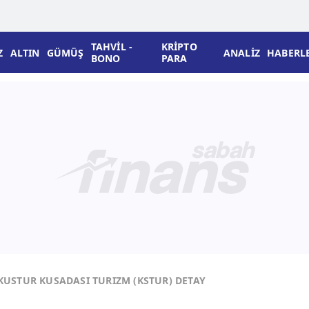
TAHVİL -
KRİPTO
Z
ALTIN
GÜMÜŞ
ANALİZ
HABERL
BONO
PARA
KUSTUR KUSADASI TURIZM (KSTUR) DETAY