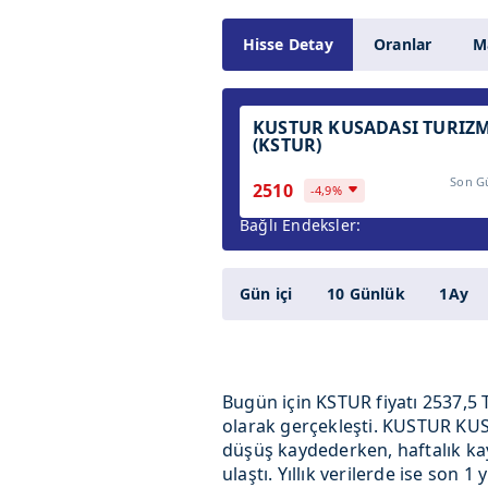
Hisse Detay
Oranlar
Ma
KUSTUR KUSADASI TURIZ
(KSTUR)
Son G
2510
-4,9%
Bağlı Endeksler:
Gün içi
10 Günlük
1Ay
Bugün için KSTUR fiyatı 2537,5 
olarak gerçekleşti. KUSTUR KUS
düşüş kaydederken, haftalık kay
ulaştı. Yıllık verilerde ise so