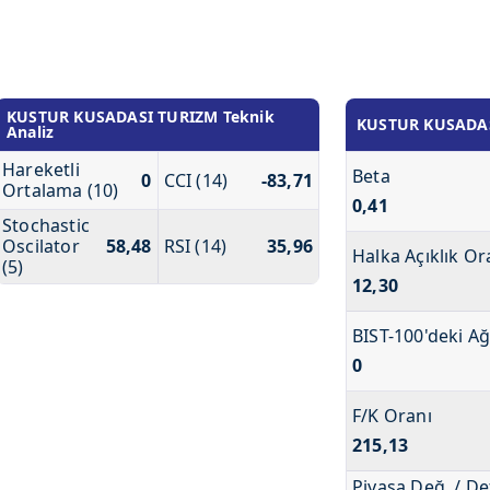
KUSTUR KUSADASI TURIZM Teknik
KUSTUR KUSADASI
Analiz
Hareketli
Beta
0
CCI (14)
-83,71
Ortalama (10)
0,41
Stochastic
Oscilator
58,48
RSI (14)
35,96
Halka Açıklık Or
(5)
12,30
BIST-100'deki Ağ
0
F/K Oranı
215,13
Piyasa Değ. / De