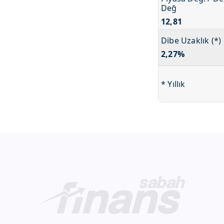
Değ
12,81
Dibe Uzaklık (*)
2,27%
* Yıllık