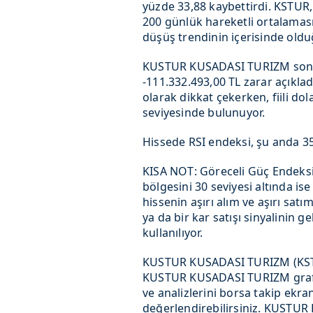
yüzde 33,88 kaybettirdi. KSTUR,
200 günlük hareketli ortalamas
düşüş trendinin içerisinde oldu
KUSTUR KUSADASI TURIZM son a
-111.332.493,00 TL zarar açıkla
olarak dikkat çekerken, fiili do
seviyesinde bulunuyor.
Hissede RSI endeksi, şu anda 35,
KISA NOT: Göreceli Güç Endeksi(
bölgesini 30 seviyesi altında ise
hissenin aşırı alım ve aşırı satı
ya da bir kar satışı sinyalinin 
kullanılıyor.
KUSTUR KUSADASI TURIZM (KSTUR
KUSTUR KUSADASI TURIZM grafik
ve analizlerini borsa takip ekran
değerlendirebilirsiniz. KUSTUR 