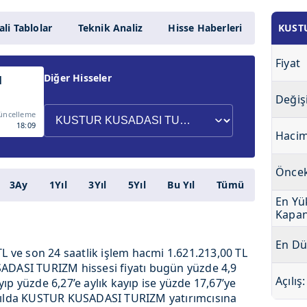
li Tablolar
Teknik Analiz
Hisse Haberleri
KUST
Fiyat
Diğer Hisseler
M
Değiş
üncelleme
18:09
Haci
Öncek
3Ay
1Yıl
3Yıl
5Yıl
Bu Yıl
Tümü
En Yü
Kapan
En Dü
TL ve son 24 saatlik işlem hacmi 1.621.213,00 TL
ADASI TURIZM hissesi fiyatı bugün yüzde 4,9
Açılış:
ıp yüzde 6,27’e aylık kayıp ise yüzde 17,67’ye
n 1 yılda KUSTUR KUSADASI TURIZM yatırımcısına