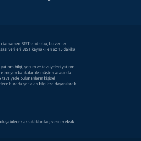
rı tamamen BIST'e ait olup, bu veriler
ası verileri BIST kaynaklı en az 15 dakika
atırım bilgi, yorum ve tavsiyeleri yatırım
ul etmeyen bankalar ile müşteri arasında
tavsiyede bulunanların kişisel
adece burada yer alan bilgilere dayanılarak
luşabilecek aksaklıklardan, verinin eksik