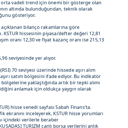
 orta vadeli trend için önemi bir gösterge olan
ının altında bulunduğundan, teknik olarak
ğunu gösteriyor.
çıklanan bilanço rakamlarına göre
dı. KSTUR hissesinin piyasa/defter değeri 12,81
laşım oranı 12,30 ve fiyat kazanç oranı ise 215,13
96 seviyesinde yer alıyor.
RSI) 70 seviyesi üzerinde hissede aşırı alım
 aşırı satım bölgesini ifade ediyor. Bu indikatör
m bölgelerine yaklaştığında artık bir tepki alımı
geldiğini anlamak için oldukça yaygın olarak
) hisse senedi sayfası Sabah Finans’ta.
 ekranını inceleyerek, KSTUR hisse yorumları
ı içindeki verilerle beraber
KUSADASI TURIZM canlı borsa verilerini anlık