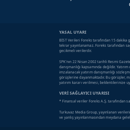
YASAL UYARI
BİST Verileri Foreks tarafından 15 dakika g
tekrar yayınlanamaz. Foreks tarafından sağ
gecikmeli verilerdir.
SPK'nın 22 Nisan 2002 tarihli Resmi Gazete
danışmanlığı kapsamında değildir. Yatırım 
imzalanacak yatırım danışmanlığı sözleşme
görüşlerine dayanmaktadır. Bu görüşler, ma
yatırım kararı verilmesi, beklentilerinize 
VERİ SAĞLAYICI UYARISI
* Finansal veriler Foreks A.Ş. tarafından s
Turkuvaz Media Group, yayınlanan verilerin
ve yanlış yayınlanmasından meydana geleb