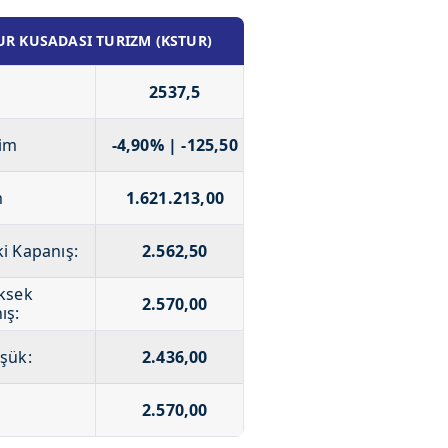
UR KUSADASI TURIZM (KSTUR)
2537,5
im
-4,90% | -125,50
m
1.621.213,00
i Kapanış:
2.562,50
ksek
2.570,00
ış:
şük:
2.436,00
2.570,00