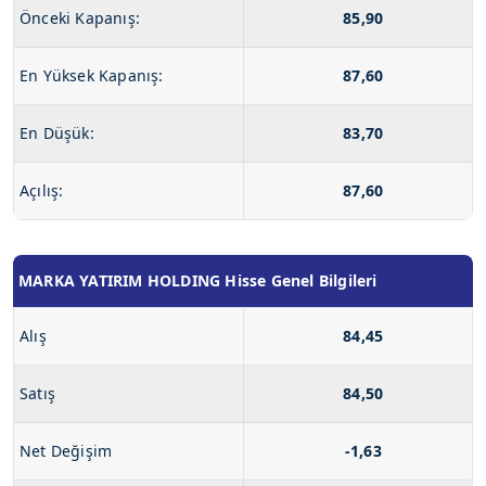
Önceki Kapanış:
85,90
En Yüksek Kapanış:
87,60
En Düşük:
83,70
Açılış:
87,60
MARKA YATIRIM HOLDING Hisse Genel Bilgileri
Alış
84,45
Satış
84,50
Net Değişim
-1,63