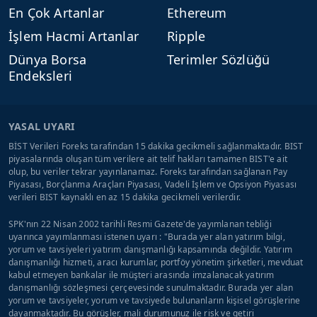
En Çok Artanlar
Ethereum
İşlem Hacmi Artanlar
Ripple
Dünya Borsa
Terimler Sözlüğü
Endeksleri
YASAL UYARI
BİST Verileri Foreks tarafından 15 dakika gecikmeli sağlanmaktadır. BIST
piyasalarında oluşan tüm verilere ait telif hakları tamamen BIST'e ait
olup, bu veriler tekrar yayınlanamaz. Foreks tarafından sağlanan Pay
Piyasası, Borçlanma Araçları Piyasası, Vadeli İşlem ve Opsiyon Piyasası
verileri BIST kaynaklı en az 15 dakika gecikmeli verilerdir.
SPK'nın 22 Nisan 2002 tarihli Resmi Gazete'de yayımlanan tebliği
uyarınca yayımlanması istenen uyarı : "Burada yer alan yatırım bilgi,
yorum ve tavsiyeleri yatırım danışmanlığı kapsamında değildir. Yatırım
danışmanlığı hizmeti, aracı kurumlar, portföy yönetim şirketleri, mevduat
kabul etmeyen bankalar ile müşteri arasında imzalanacak yatırım
danışmanlığı sözleşmesi çerçevesinde sunulmaktadır. Burada yer alan
yorum ve tavsiyeler, yorum ve tavsiyede bulunanların kişisel görüşlerine
dayanmaktadır. Bu görüşler, mali durumunuz ile risk ve getiri