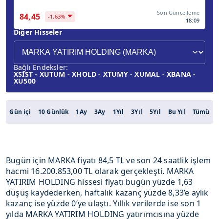
Son Güncelleme
84,45
-1,63%
18:09
Diğer Hisseler
Bağlı Endeksler:
XSIST - XUTUM - XHOLD - XTUMY - XUMAL - XBANA -
XU500
Gün içi
10 Günlük
1Ay
3Ay
1Yıl
3Yıl
5Yıl
Bu Yıl
Tümü
Bugün için MARKA fiyatı 84,5 TL ve son 24 saatlik işlem
hacmi 16.200.853,00 TL olarak gerçekleşti. MARKA
YATIRIM HOLDING hissesi fiyatı bugün yüzde 1,63
düşüş kaydederken, haftalık kazanç yüzde 8,33’e aylık
kazanç ise yüzde 0’ye ulaştı. Yıllık verilerde ise son 1
yılda MARKA YATIRIM HOLDING yatırımcısına yüzde