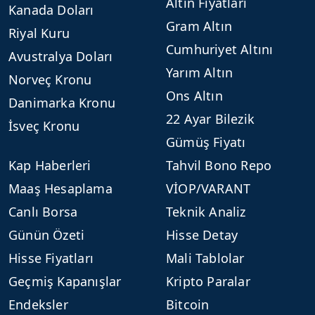
Altın Fiyatları
Kanada Doları
Gram Altın
Riyal Kuru
Cumhuriyet Altını
Avustralya Doları
Yarım Altın
Norveç Kronu
Ons Altın
Danimarka Kronu
22 Ayar Bilezik
İsveç Kronu
Gümüş Fiyatı
Kap Haberleri
Tahvil Bono Repo
Maaş Hesaplama
VİOP/VARANT
Canlı Borsa
Teknik Analiz
Günün Özeti
Hisse Detay
Hisse Fiyatları
Mali Tablolar
Geçmiş Kapanışlar
Kripto Paralar
Endeksler
Bitcoin