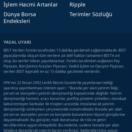
İşlem Hacmi Artanlar
Ripple
Dünya Borsa
Terimler Sözlüğü
Endeksleri
YASAL UYARI
BİST Verileri Foreks tarafından 15 dakika gecikmeli sağlanmaktadır. BIST
piyasalarında oluşan tüm verilere ait telif hakları tamamen BIST'e ait
olup, bu veriler tekrar yayınlanamaz. Foreks tarafından sağlanan Pay
Piyasası, Borçlanma Araçları Piyasası, Vadeli İşlem ve Opsiyon Piyasası
verileri BIST kaynaklı en az 15 dakika gecikmeli verilerdir.
SPK'nın 22 Nisan 2002 tarihli Resmi Gazete'de yayımlanan tebliği
uyarınca yayımlanması istenen uyarı : "Burada yer alan yatırım bilgi,
yorum ve tavsiyeleri yatırım danışmanlığı kapsamında değildir. Yatırım
danışmanlığı hizmeti, aracı kurumlar, portföy yönetim şirketleri, mevduat
kabul etmeyen bankalar ile müşteri arasında imzalanacak yatırım
danışmanlığı sözleşmesi çerçevesinde sunulmaktadır. Burada yer alan
yorum ve tavsiyeler, yorum ve tavsiyede bulunanların kişisel görüşlerine
dayanmaktadır. Bu görüşler, mali durumunuz ile risk ve getiri
tercihlerinize uygun olmayabilir. Bu nedenle, sadece burada yer alan
bilgilere dayanılarak yatırım kararı verilmesi, beklentilerinize uygun