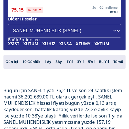
Son Güncelleme
75,15
0,13%
18:09
Diğer Hisseler
Bağlı Endeksler:
XSIST - XUTUM - XUHIZ - XINSA - XTUMY - XKTUM
Gün içi
10 Günlük
1Ay
3Ay
1Yıl
3Yıl
5Yıl
Bu Yıl
Tümü
Bugün için SANEL fiyatı 76,2 TL ve son 24 saatlik işlem
hacmi 36.202.639,00 TL olarak gerçekleşti. SANEL
MUHENDISLIK hissesi fiyatı bugün yüzde 0,13 artış
kaydederken, haftalık kazanç yüzde 22,2’e aylık kayıp
ise yüzde 10,38’ye ulaştı. Yıllık verilerde ise son 1 yılda
SANEL MUHENDISLIK yatırımcısına yüzde 157,19
kazandırdı. SANEL, orta vadeli trend için önemi bir