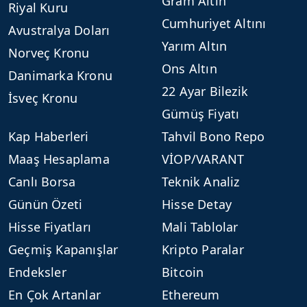
Gram Altın
Riyal Kuru
Cumhuriyet Altını
Avustralya Doları
Yarım Altın
Norveç Kronu
Ons Altın
Danimarka Kronu
22 Ayar Bilezik
İsveç Kronu
Gümüş Fiyatı
Kap Haberleri
Tahvil Bono Repo
Maaş Hesaplama
VİOP/VARANT
Canlı Borsa
Teknik Analiz
Günün Özeti
Hisse Detay
Hisse Fiyatları
Mali Tablolar
Geçmiş Kapanışlar
Kripto Paralar
Endeksler
Bitcoin
En Çok Artanlar
Ethereum