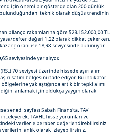
trend için önemi bir gösterge olan 200 günlük
a bulunduğundan, teknik olarak düşüş trendinin
an bilanço rakamlarına göre 528.152.000,00 TL
piyasa/defter değeri 1,22 olarak dikkat çekerken,
at kazanç oranı ise 18,98 seviyesinde bulunuyor.
65 seviyesinde yer alıyor.
RSI) 70 seviyesi üzerinde hissede aşırı alım
 aşırı satım bölgesini ifade ediyor. Bu indikatör
m bölgelerine yaklaştığında artık bir tepki alımı
geldiğini anlamak için oldukça yaygın olarak
e senedi sayfası Sabah Finans’ta. TAV
inceleyerek, TAVHL hisse yorumları ve
çindeki verilerle beraber değerlendirebilirsiniz.
rilerini anlık olarak izleyebilirsiniz.