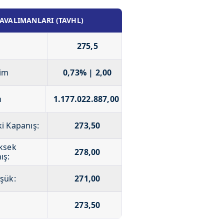
AVALIMANLARI (TAVHL)
275,5
im
0,73% | 2,00
m
1.177.022.887,00
i Kapanış:
273,50
ksek
278,00
ış:
şük:
271,00
273,50