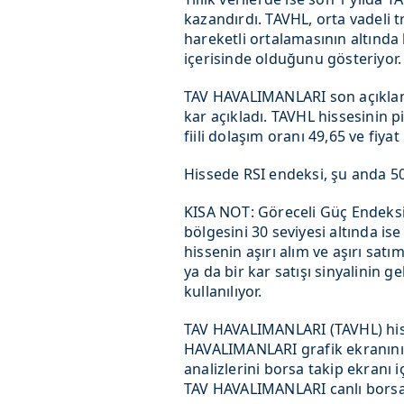
kazandırdı. TAVHL, orta vadeli 
hareketli ortalamasının altınd
içerisinde olduğunu gösteriyor.
TAV HAVALIMANLARI son açıklan
kar açıkladı. TAVHL hissesinin 
fiili dolaşım oranı 49,65 ve fiy
Hissede RSI endeksi, şu anda 50,
KISA NOT: Göreceli Güç Endeksi(
bölgesini 30 seviyesi altında ise
hissenin aşırı alım ve aşırı satı
ya da bir kar satışı sinyalinin 
kullanılıyor.
TAV HAVALIMANLARI (TAVHL) hiss
HAVALIMANLARI grafik ekranını 
analizlerini borsa takip ekranı i
TAV HAVALIMANLARI canlı borsa ve