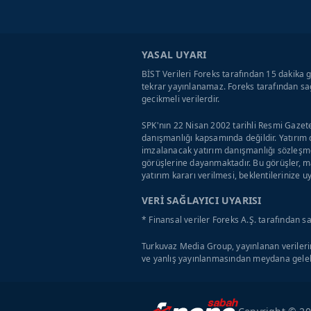
YASAL UYARI
BİST Verileri Foreks tarafından 15 dakika g
tekrar yayınlanamaz. Foreks tarafından sağ
gecikmeli verilerdir.
SPK'nın 22 Nisan 2002 tarihli Resmi Gazete
danışmanlığı kapsamında değildir. Yatırım 
imzalanacak yatırım danışmanlığı sözleşme
görüşlerine dayanmaktadır. Bu görüşler, ma
yatırım kararı verilmesi, beklentilerinize 
VERİ SAĞLAYICI UYARISI
* Finansal veriler Foreks A.Ş. tarafından s
Turkuvaz Media Group, yayınlanan verilerin
ve yanlış yayınlanmasından meydana geleb