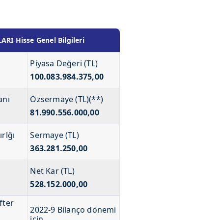
I Hisse Genel Bilgileri
Piyasa Değeri (TL)
100.083.984.375,00
anı
Özsermaye (TL)(**)
81.990.556.000,00
ırlğı
Sermaye (TL)
363.281.250,00
Net Kar (TL)
528.152.000,00
fter
2022-9 Bilanço dönemi
için