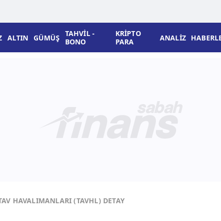
TAHVİL -
KRİPTO
Z
ALTIN
GÜMÜŞ
ANALİZ
HABERL
BONO
PARA
TAV HAVALIMANLARI (TAVHL) DETAY