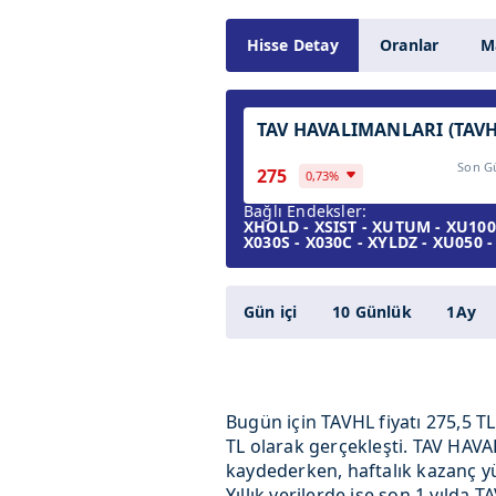
Hisse Detay
Oranlar
Ma
TAV HAVALIMANLARI (TAVH
Son G
275
0,73%
Bağlı Endeksler:
XHOLD - XSIST - XUTUM - XU100 
X030S - X030C - XYLDZ - XU050 
Gün içi
10 Günlük
1Ay
Bugün için TAVHL fiyatı 275,5 T
TL olarak gerçekleşti. TAV HAVA
kaydederken, haftalık kazanç yüz
Yıllık verilerde ise son 1 yılda