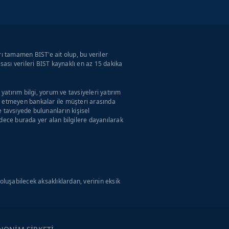
rı tamamen BIST'e ait olup, bu veriler
ası verileri BIST kaynaklı en az 15 dakika
atırım bilgi, yorum ve tavsiyeleri yatırım
ul etmeyen bankalar ile müşteri arasında
tavsiyede bulunanların kişisel
adece burada yer alan bilgilere dayanılarak
luşabilecek aksaklıklardan, verinin eksik