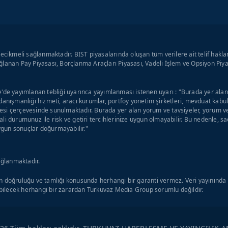
ecikmeli sağlanmaktadır. BIST piyasalarında oluşan tüm verilere ait telif hakla
lanan Pay Piyasası, Borçlanma Araçları Piyasası, Vadeli İşlem ve Opsiyon Piyas
'de yayımlanan tebliği uyarınca yayımlanması istenen uyarı : "Burada yer alan y
danışmanlığı hizmeti, aracı kurumlar, portföy yönetim şirketleri, mevduat kab
si çerçevesinde sunulmaktadır. Burada yer alan yorum ve tavsiyeler, yorum ve 
li durumunuz ile risk ve getiri tercihlerinize uygun olmayabilir. Bu nedenle, s
uygun sonuçlar doğurmayabilir."
ağlanmaktadır.
 doğruluğu ve tamlığı konusunda herhangi bir garanti vermez. Veri yayınında o
ilecek herhangi bir zarardan Turkuvaz Media Group sorumlu değildir.