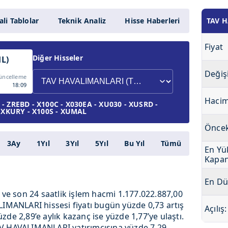
li Tablolar
Teknik Analiz
Hisse Haberleri
TAV H
Fiyat
Diğer Hisseler
L)
Değiş
üncelleme
18:09
Haci
- ZREBD - X100C - X030EA - XU030 - XUSRD -
- XKURY - X100S - XUMAL
Öncek
3Ay
1Yıl
3Yıl
5Yıl
Bu Yıl
Tümü
En Yü
Kapan
En Dü
L ve son 24 saatlik işlem hacmi 1.177.022.887,00
LIMANLARI hissesi fiyatı bugün yüzde 0,73 artış
Açılış:
de 2,89’e aylık kazanç ise yüzde 1,77’ye ulaştı.
 TAV HAVALIMANLARI yatırımcısına yüzde 7,29