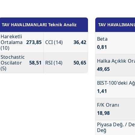
TAV HAVALIMANLARI Teknik Analiz
TAV HAVALIMANLAR
Hareketli
Beta
Ortalama
273,85
CCI (14)
36,42
0,81
(10)
Stochastic
Halka Açıklık Or
Oscilator
58,51
RSI (14)
50,65
(5)
49,65
BIST-100'deki Ağ
1,41
F/K Oranı
18,98
Piyasa Değ. / De
Değ