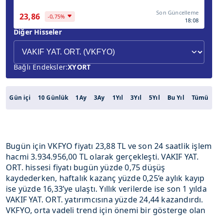
Son Güncelleme
23,86
-0,75%
18:08
Diğer Hisseler
Bağlı Endeksler:
XYORT
Gün içi
10 Günlük
1Ay
3Ay
1Yıl
3Yıl
5Yıl
Bu Yıl
Tümü
Bugün için VKFYO fiyatı 23,88 TL ve son 24 saatlik işlem
hacmi 3.934.956,00 TL olarak gerçekleşti. VAKIF YAT.
ORT. hissesi fiyatı bugün yüzde 0,75 düşüş
kaydederken, haftalık kazanç yüzde 0,25’e aylık kayıp
ise yüzde 16,33’ye ulaştı. Yıllık verilerde ise son 1 yılda
VAKIF YAT. ORT. yatırımcısına yüzde 24,44 kazandırdı.
VKFYO, orta vadeli trend için önemi bir gösterge olan