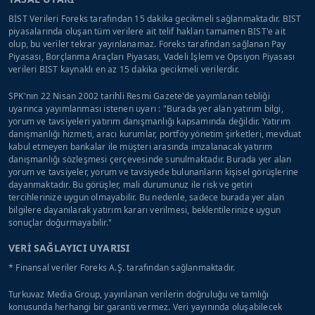
BİST Verileri Foreks tarafından 15 dakika gecikmeli sağlanmaktadır. BIST
piyasalarında oluşan tüm verilere ait telif hakları tamamen BIST'e ait
olup, bu veriler tekrar yayınlanamaz. Foreks tarafından sağlanan Pay
Piyasası, Borçlanma Araçları Piyasası, Vadeli İşlem ve Opsiyon Piyasası
verileri BIST kaynaklı en az 15 dakika gecikmeli verilerdir.
SPK'nın 22 Nisan 2002 tarihli Resmi Gazete'de yayımlanan tebliği
uyarınca yayımlanması istenen uyarı : "Burada yer alan yatırım bilgi,
yorum ve tavsiyeleri yatırım danışmanlığı kapsamında değildir. Yatırım
danışmanlığı hizmeti, aracı kurumlar, portföy yönetim şirketleri, mevduat
kabul etmeyen bankalar ile müşteri arasında imzalanacak yatırım
danışmanlığı sözleşmesi çerçevesinde sunulmaktadır. Burada yer alan
yorum ve tavsiyeler, yorum ve tavsiyede bulunanların kişisel görüşlerine
dayanmaktadır. Bu görüşler, mali durumunuz ile risk ve getiri
tercihlerinize uygun olmayabilir. Bu nedenle, sadece burada yer alan
bilgilere dayanılarak yatırım kararı verilmesi, beklentilerinize uygun
sonuçlar doğurmayabilir."
VERİ SAĞLAYICI UYARISI
* Finansal veriler Foreks A.Ş. tarafından sağlanmaktadır.
Turkuvaz Media Group, yayınlanan verilerin doğruluğu ve tamlığı
konusunda herhangi bir garanti vermez. Veri yayınında oluşabilecek