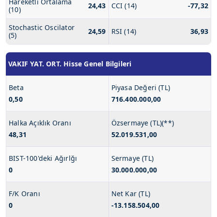
Hareketli Ortalama
24,43
CCI (14)
-77,32
(10)
Stochastic Oscilator
24,59
RSI (14)
36,93
(5)
VAKIF YAT. ORT. Hisse Genel Bilgileri
Beta
Piyasa Değeri (TL)
0,50
716.400.000,00
Halka Açıklık Oranı
Özsermaye (TL)(**)
48,31
52.019.531,00
BIST-100'deki Ağırlğı
Sermaye (TL)
0
30.000.000,00
F/K Oranı
Net Kar (TL)
0
-13.158.504,00