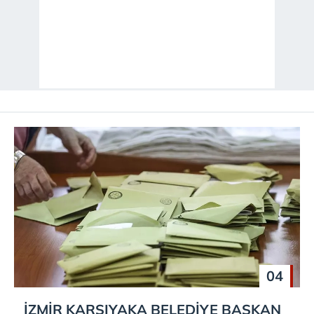
reklam/pazarlama faaliyetlerinin yapılması, amaçlarıyla
sınırlı olarak açık rızanız dahilinde kullanılacaktır.
Çerezlere ilişkin tercihlerinizi aşağıda yer alan panel
vasıtasıyla belirleyebilirsiniz. Çerezlere ilişkin detaylı bilgi
için Ayarlar butonuna tıklayabilir,
Çerez Bilgilendirme
Metnimizi
ziyaret edebilirsiniz.
6698 sayılı Kişisel Verilerin Korunması Kanunu uyarınca
hazırlanmış Aydınlatma Metnimizi okumak ve sitemizde
ilgili mevzuata uygun olarak kullanılan çerezlerle ilgili bilgi
almak için lütfen
tıklayınız
.
04
İZMİR KARŞIYAKA
BELEDİYE BAŞKAN