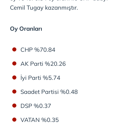
Cemil Tugay kazanmıştır.
Oy Oranları
CHP %70.84
AK Parti %20.26
İyi Parti %5.74
Saadet Partisi %0.48
DSP %0.37
VATAN %0.35