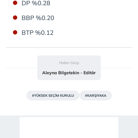
DP %0.28
BBP %0.20
BTP %0.12
Haber Girişi
Aleyna Bilgetekin - Editör
#YÜKSEK SEÇİM KURULU
#KARŞIYAKA