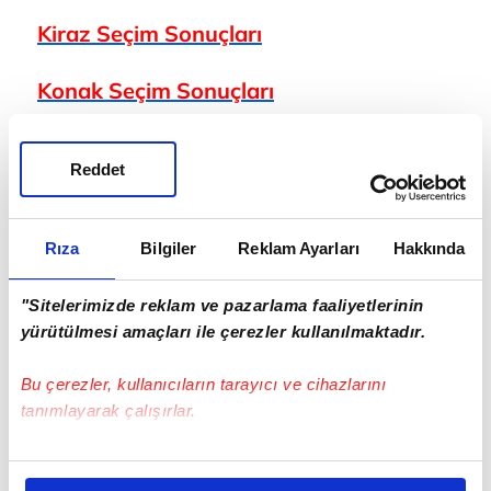
Kiraz
Seçim Sonuçları
Konak
Seçim Sonuçları
Menderes
Seçim Sonuçları
Reddet
Menemen
Seçim Sonuçları
Rıza
Bilgiler
Reklam Ayarları
Hakkında
Narlıdere
Seçim Sonuçları
"Sitelerimizde reklam ve pazarlama faaliyetlerinin
Ödemiş
Seçim Sonuçları
yürütülmesi amaçları ile çerezler kullanılmaktadır.
Seferihisar
Seçim Sonuçları
Bu çerezler, kullanıcıların tarayıcı ve cihazlarını
tanımlayarak çalışırlar.
Selçuk
Seçim Sonuçları
Bu çerezlere izin vermeniz halinde sizlere özel
Tire
Seçim Sonuçları
kişiselleştirilmiş reklamlar sunabilir, sayfalarımızda sizlere