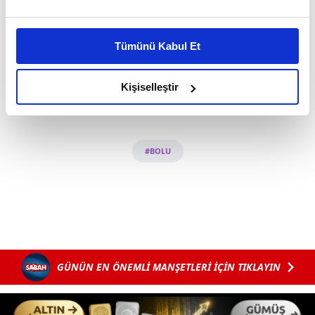
Bu çerezlere izin vermeniz halinde sizlere özel
kişiselleştirilmiş reklamlar sunabilir, sayfalarımızda sizlere
Tümünü Kabul Et
daha iyi reklam deneyimi yaşatabiliriz. Bunu yaparken
amacımızın size daha iyi bir reklam deneyimi sunmak
Haber Girişi
olduğunu ve sizlere en iyi içerikleri sunabilmek adına
Kişiselleştir
Serenay Korkusuz - Editör
elimizden gelen çabayı gösterdiğimizi ve bu noktada,
reklamların maliyetlerimizi karşılamak noktasında tek gelir
kalemimiz olduğunu sizlere hatırlatmak isteriz.
#BOLU
Her halükârda, kullanıcılar, bu çerezlere izin vermedikleri
takdirde, kullanıcılara hedefli reklamlar
gösterilmeyecektir."
Sizlere daha iyi bir hizmet sunabilmek için İnternet
Sitemizde kendimize ve üçüncü kişilere ait çerezler
GÜNÜN EN ÖNEMLİ MANŞETLERİ İÇİN TIKLAYIN
kullanılmaktadır. Bu çerezler vasıtasıyla çeşitli kişisel
verileriniz işlenmekte olup gerekli olan çerezler bilgi
toplumu hizmetlerinin sunulması amacıyla