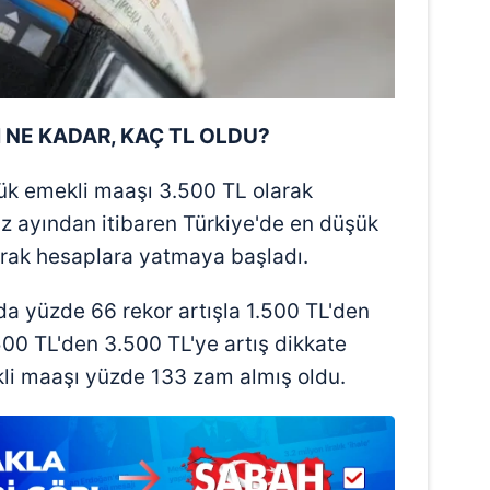
 çerezlerle ilgili bilgi almak için lütfen
tıklayınız
.
 NE KADAR, KAÇ TL OLDU?
k emekli maaşı 3.500 TL olarak
z ayından itibaren Türkiye'de en düşük
rak hesaplara yatmaya başladı.
 yüzde 66 rekor artışla 1.500 TL'den
.500 TL'den 3.500 TL'ye artış dikkate
li maaşı yüzde 133 zam almış oldu.