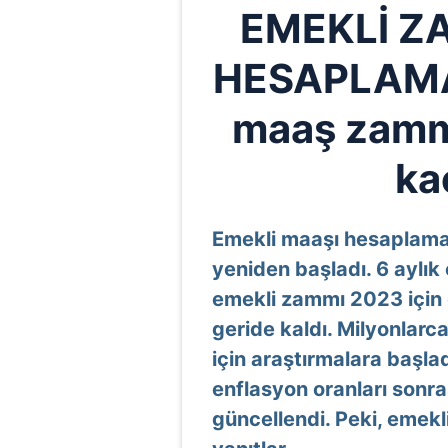
EMEKLİ Z
HESAPLAMA:
maaş zammı
ka
Emekli maaşı hesaplama 
yeniden başladı. 6 aylık
emekli zammı 2023 için g
geride kaldı. Milyonlar
için araştırmalara başla
enflasyon oranları sonr
güncellendi. Peki, emekl