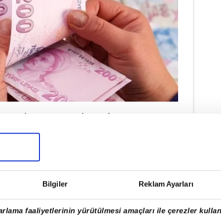
EKLİ ZAMMI ŞEKİLLENİYOR!
emur için oranlar şöyle ortaya
2,35
Bilgiler
Reklam Ayarları
zammı: 42,35
rlama faaliyetlerinin yürütülmesi amaçları ile çerezler kullan