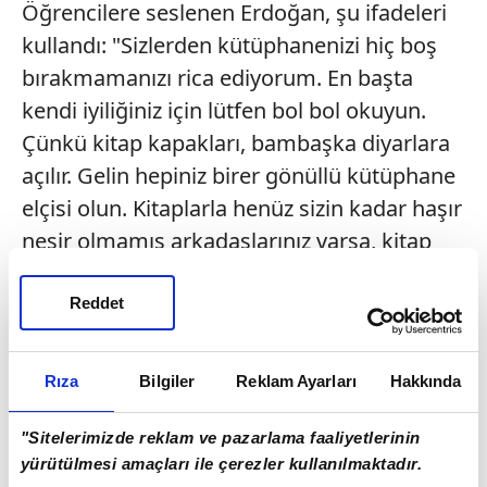
Öğrencilere seslenen Erdoğan, şu ifadeleri
kullandı: "Sizlerden kütüphanenizi hiç boş
bırakmamanızı rica ediyorum. En başta
kendi iyiliğiniz için lütfen bol bol okuyun.
Çünkü kitap kapakları, bambaşka diyarlara
açılır. Gelin hepiniz birer gönüllü kütüphane
elçisi olun. Kitaplarla henüz sizin kadar haşır
neşir olmamış arkadaşlarınız varsa, kitap
kulüpleri kurarak, okuma maratonları
başlatarak, onları da okul kütüphanenize
Reddet
davet edin. Ve hiçbiriniz 'Boş zamanlarımda
kitap okuyorum.' demeyin. 'Kitap
Rıza
Bilgiler
Reklam Ayarları
Hakkında
okumaktan hiç boş zamanım kalmıyor.'
deyin inşallah. Ecdadımız, her şehre bir
"Sitelerimizde reklam ve pazarlama faaliyetlerinin
kütüphane kazandırmıştır. İlim ehlini
yürütülmesi amaçları ile çerezler kullanılmaktadır.