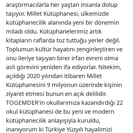
araştırmacılarla her yaştan insanla dolup
kullanılmaktadır. Bu çerezler vasıtasıyla çeşitli kişisel
verileriniz işlenmekte olup gerekli olan çerezler bilgi
taşıyor. Millet Kütüphanesi, ülkemizde
toplumu hizmetlerinin sunulması amacıyla
kütüphanecilik alanında yeni bir dönemin
kullanılmaktadır. Diğer çerezler, sitemizin daha işlevsel
miladı oldu. Kütüphanelerimiz artık
kılınması ve kişiselleştirilmesi ve sizlere yönelik
kitapların raflarda toz tuttuğu yerler değil.
reklam/pazarlama faaliyetlerinin yapılması, amaçlarıyla
sınırlı olarak açık rızanız dahilinde kullanılacaktır.
Toplumun kültür hayatını zenginleştiren ve
onu ileriye taşıyan birer irfan evreni olma
Çerezlere ilişkin tercihlerinizi aşağıda yer alan panel
asli görevini yeniden ifa ediyorlar. Nitekim,
vasıtasıyla belirleyebilirsiniz. Çerezlere ilişkin detaylı bilgi
açıldığı 2020 yılından itibaren Millet
için Ayarlar butonuna tıklayabilir,
Çerez Bilgilendirme
Metnimizi
ziyaret edebilirsiniz.
Kütüphanesini 9 milyonun üzerinde kişinin
ziyaret etmesi bunun en açık delilidir.
6698 sayılı Kişisel Verilerin Korunması Kanunu uyarınca
TOGEMDER'in okullarımıza kazandırdığı 22
hazırlanmış Aydınlatma Metnimizi okumak ve sitemizde
okul kütüphanesi de bu yeni ve modern
ilgili mevzuata uygun olarak kullanılan çerezlerle ilgili bilgi
almak için lütfen
tıklayınız
.
kütüphanecilik anlayışıyla kuruldu,
inanıyorum ki Türkiye Yüzyılı hayalimizi