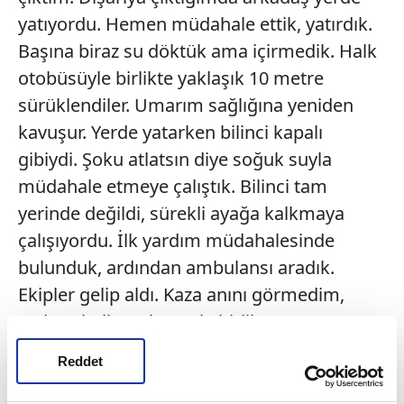
yatıyordu. Hemen müdahale ettik, yatırdık.
Başına biraz su döktük ama içirmedik. Halk
otobüsüyle birlikte yaklaşık 10 metre
sürüklendiler. Umarım sağlığına yeniden
kavuşur. Yerde yatarken bilinci kapalı
gibiydi. Şoku atlatsın diye soğuk suyla
müdahale etmeye çalıştık. Bilinci tam
yerinde değildi, sürekli ayağa kalkmaya
çalışıyordu. İlk yardım müdahalesinde
bulunduk, ardından ambulansı aradık.
Ekipler gelip aldı. Kaza anını görmedim,
sadece halk otobüsüyle birlikte
sürüklendiklerini gördüm" şeklinde
Reddet
konuştu. Yaşanan olayla ilgili polis ekipleri,
inceleme başlattı.