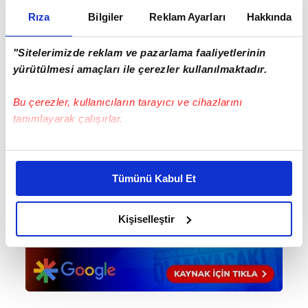
Rıza
Bilgiler
Reklam Ayarları
Hakkında
"Sitelerimizde reklam ve pazarlama faaliyetlerinin
yürütülmesi amaçları ile çerezler kullanılmaktadır.
Bu çerezler, kullanıcıların tarayıcı ve cihazlarını
tanımlayarak çalışırlar.
Bu çerezlere izin vermeniz halinde sizlere özel
kişiselleştirilmiş reklamlar sunabilir, sayfalarımızda sizlere
Tümünü Kabul Et
daha iyi reklam deneyimi yaşatabiliriz. Bunu yaparken
amacımızın size daha iyi bir reklam deneyimi sunmak
olduğunu ve sizlere en iyi içerikleri sunabilmek adına
Kişiselleştir
elimizden gelen çabayı gösterdiğimizi ve bu noktada,
reklamların maliyetlerimizi karşılamak noktasında tek gelir
kalemimiz olduğunu sizlere hatırlatmak isteriz.
Her halükârda, kullanıcılar, bu çerezlere izin vermedikleri