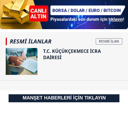
hazırlanmış Aydınlatma Metnimizi okumak ve sitemizde
ilgili mevzuata uygun olarak kullanılan çerezlerle ilgili bilgi
almak için lütfen
tıklayınız
.
RESMİ İLANLAR
T.C. KÜÇÜKÇEKMECE İCRA
DAİRESİ
MANŞET HABERLERİ İÇİN TIKLAYIN