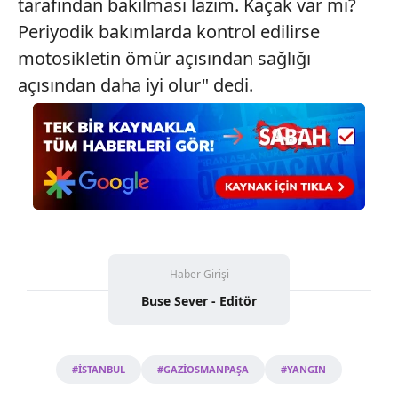
tarafından bakılması lazım. Kaçak var mı?
6698 sayılı Kişisel Verilerin Korunması Kanunu uyarınca
Periyodik bakımlarda kontrol edilirse
hazırlanmış Aydınlatma Metnimizi okumak ve sitemizde
ilgili mevzuata uygun olarak kullanılan çerezlerle ilgili bilgi
motosikletin ömür açısından sağlığı
almak için lütfen
tıklayınız
.
açısından daha iyi olur" dedi.
Haber Girişi
Buse Sever - Editör
#İSTANBUL
#GAZİOSMANPAŞA
#YANGIN