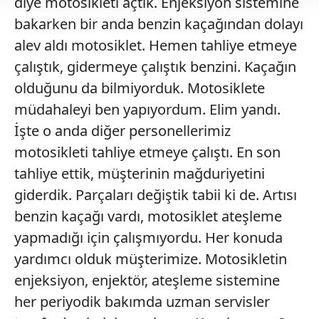
diye motosikleti açtık. Enjeksiyon sistemine
Her halükârda, kullanıcılar, bu çerezlere izin vermedikleri
takdirde, kullanıcılara hedefli reklamlar
bakarken bir anda benzin kaçağından dolayı
gösterilmeyecektir."
alev aldı motosiklet. Hemen tahliye etmeye
çalıştık, gidermeye çalıştık benzini. Kaçağın
Sizlere daha iyi bir hizmet sunabilmek için İnternet
olduğunu da bilmiyorduk. Motosiklete
Sitemizde kendimize ve üçüncü kişilere ait çerezler
kullanılmaktadır. Bu çerezler vasıtasıyla çeşitli kişisel
müdahaleyi ben yapıyordum. Elim yandı.
verileriniz işlenmekte olup gerekli olan çerezler bilgi
İşte o anda diğer personellerimiz
toplumu hizmetlerinin sunulması amacıyla
motosikleti tahliye etmeye çalıştı. En son
kullanılmaktadır. Diğer çerezler, sitemizin daha işlevsel
tahliye ettik, müşterinin mağduriyetini
kılınması ve kişiselleştirilmesi ve sizlere yönelik
reklam/pazarlama faaliyetlerinin yapılması, amaçlarıyla
giderdik. Parçaları değiştik tabii ki de. Artısı
sınırlı olarak açık rızanız dahilinde kullanılacaktır.
benzin kaçağı vardı, motosiklet ateşleme
yapmadığı için çalışmıyordu. Her konuda
Çerezlere ilişkin tercihlerinizi aşağıda yer alan panel
yardımcı olduk müşterimize. Motosikletin
vasıtasıyla belirleyebilirsiniz. Çerezlere ilişkin detaylı bilgi
için Ayarlar butonuna tıklayabilir,
Çerez Bilgilendirme
enjeksiyon, enjektör, ateşleme sistemine
Metnimizi
ziyaret edebilirsiniz.
her periyodik bakımda uzman servisler