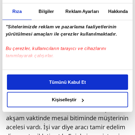
Rıza
Bilgiler
Reklam Ayarları
Hakkında
"Sitelerimizde reklam ve pazarlama faaliyetlerinin
yürütülmesi amaçları ile çerezler kullanılmaktadır.
Bu çerezler, kullanıcıların tarayıcı ve cihazlarını
tanımlayarak çalışırlar.
Bu çerezlere izin vermeniz halinde sizlere özel
kişiselleştirilmiş reklamlar sunabilir, sayfalarımızda sizlere
Tümünü Kabul Et
daha iyi reklam deneyimi yaşatabiliriz. Bunu yaparken
amacımızın size daha iyi bir reklam deneyimi sunmak
'MOTOSİKLET BİR ANDA ALEV ALDI'
olduğunu ve sizlere en iyi içerikleri sunabilmek adına
Kişiselleştir
elimizden gelen çabayı gösterdiğimizi ve bu noktada,
Motosiklet tamircisi Muhammed Tepe, "Dün
reklamların maliyetlerimizi karşılamak noktasında tek gelir
akşam vaktinde mesai bitiminde müşterinin
kalemimiz olduğunu sizlere hatırlatmak isteriz.
acelesi vardı. İşi var diye aracı tamir edelim