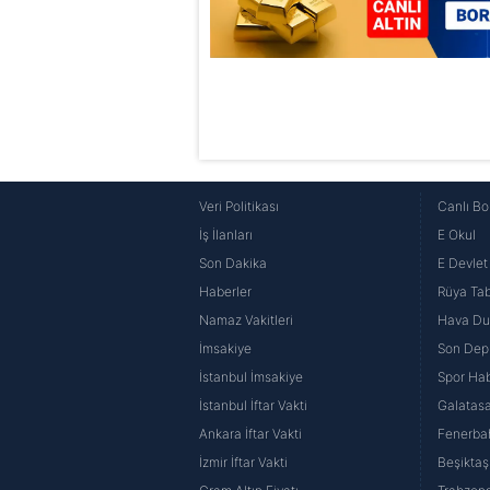
Veri Politikası
Canlı Bo
İş İlanları
E Okul
Son Dakika
E Devlet 
Haberler
Rüya Tabi
Namaz Vakitleri
Hava D
İmsakiye
Son Dep
İstanbul İmsakiye
Spor Hab
İstanbul İftar Vakti
Galatasa
Ankara İftar Vakti
Fenerba
İzmir İftar Vakti
Beşiktaş