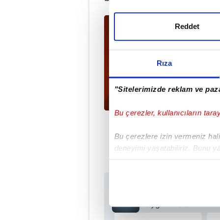
Reddet
Rıza
"Sitelerimizde reklam ve paza
Bu çerezler, kullanıcıların tara
Bu çerezlere izin vermeniz halin
deneyimi yaşatabiliriz. Bunu y
içerikleri sunabilmek adına el
noktasında tek gelir kalemimiz 
Sabah.com.tr Uyg
Her halükârda, kullanıcılar, bu 
Uygulamalara Özel Ay
Sizlere daha iyi bir hizmet sun