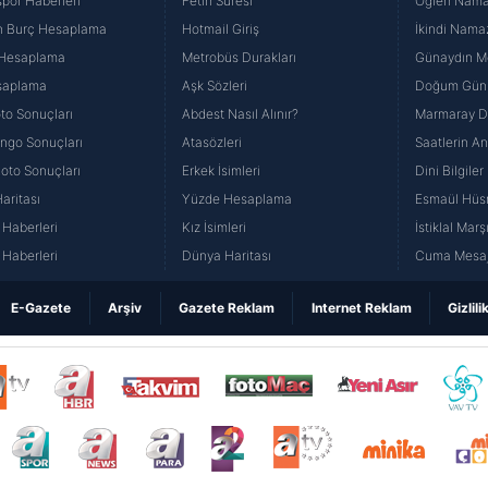
por Haberleri
Fetih Suresi
Öğlen Namazı
n Burç Hesaplama
Hotmail Giriş
İkindi Namaz
 Hesaplama
Metrobüs Durakları
Günaydın Me
saplama
Aşk Sözleri
Doğum Günü
to Sonuçları
Abdest Nasıl Alınır?
Marmaray Du
yango Sonuçları
Atasözleri
Saatlerin A
Loto Sonuçları
Erkek İsimleri
Dini Bilgiler
aritası
Yüzde Hesaplama
Esmaül Hüs
Haberleri
Kız İsimleri
İstiklal Marş
Haberleri
Dünya Haritası
Cuma Mesaj
E-Gazete
Arşiv
Gazete Reklam
Internet Reklam
Gizlili