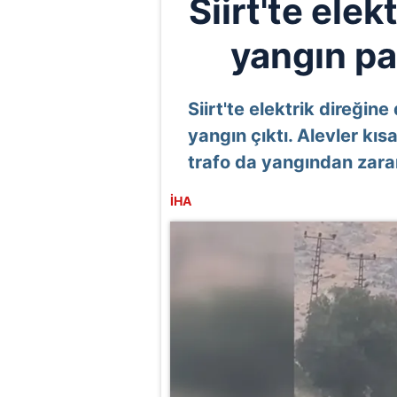
Siirt'te elek
yangın pa
Siirt'te elektrik direği
yangın çıktı. Alevler kı
trafo da yangından zara
İHA