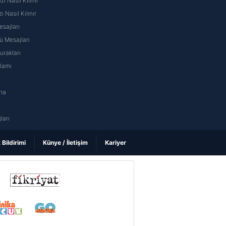
 Nasıl Kılınır
ı Nasıl Kılınır
sajları
 Mesajları
rakları
nlamı
na
ı
ları
k Bildirimi
Künye / İletişim
Kariyer