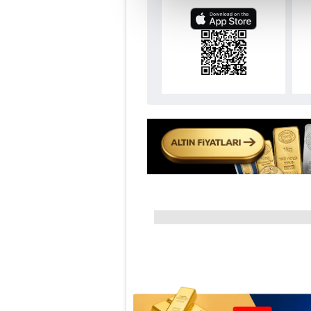
çerezler vasıtasıyla çeşitli kiş
amacıyla kullanılmaktadır. Diğer
reklam/pazarlama faaliyetlerinin
Çerezlere ilişkin tercihlerinizi 
butonuna tıklayabilir,
Çerez Bi
6698 sayılı Kişisel Verilerin 
mevzuata uygun olarak kullanılan