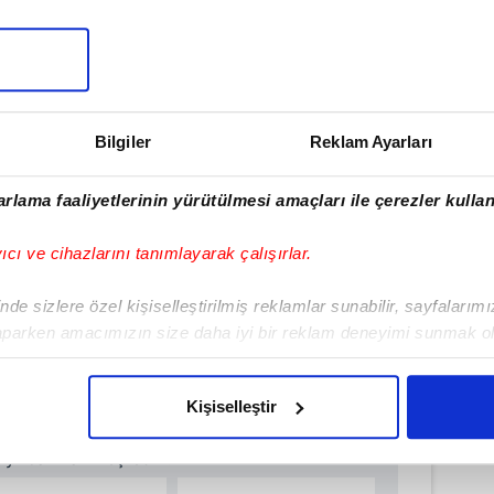
Bilgiler
Reklam Ayarları
rlama faaliyetlerinin yürütülmesi amaçları ile çerezler kullan
yıcı ve cihazlarını tanımlayarak çalışırlar.
de sizlere özel kişiselleştirilmiş reklamlar sunabilir, sayfalarım
#SİİRT
aparken amacımızın size daha iyi bir reklam deneyimi sunmak ol
imizden gelen çabayı gösterdiğimizi ve bu noktada, reklamların ma
olduğunu sizlere hatırlatmak isteriz.
Kişiselleştir
ulamamızı İndirin
çerezlere izin vermedikleri takdirde, kullanıcılara hedefli reklaml
rıcalıkları Keşfedin!
abilmek için İnternet Sitemizde kendimize ve üçüncü kişilere ait 