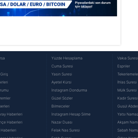
rsa
Yüzde Hesaplama
Vakıa Sures
Cuma Suresi
Espriler
Giriş
Yasin Suresi
Tekerlemele
rleri
Ayetel Kürsi
İhlas Suresi
urumu
İnstagram Dondurma
Mülk Suresi
remler
Güzel Sözler
Kadir Suresi
erleri
Bilmeceler
Gusül Abdes
ray Haberleri
İnstagram Hesap Silme
Yatsı Namazı
hçe Haberleri
Nazar Duası
Akşam Namaz
 Haberleri
Felak Nas Suresi
Sabah Namaz