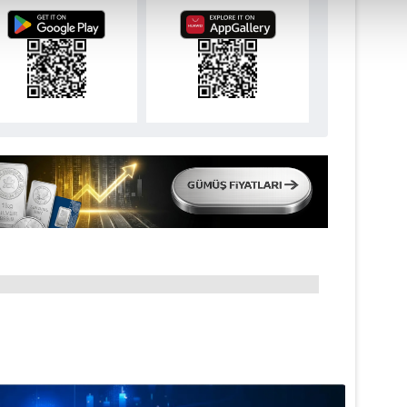
isel verileriniz işlenmekte olup gerekli olan çerezler bilgi toplum
 çerezler, sitemizin daha işlevsel kılınması ve kişiselleştirilmes
 yapılması, amaçlarıyla sınırlı olarak açık rızanız dahilinde kulla
aşağıda yer alan panel vasıtasıyla belirleyebilirsiniz. Çerezlere iliş
lgilendirme Metnimizi
ziyaret edebilirsiniz.
Korunması Kanunu uyarınca hazırlanmış Aydınlatma Metnimizi okum
 çerezlerle ilgili bilgi almak için lütfen
tıklayınız
.