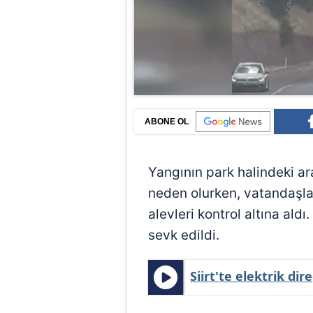
ABONE OL
Yangının park halindeki a
neden olurken, vatandaşla
alevleri kontrol altına aldı.
sevk edildi.
Siirt'te elektrik d