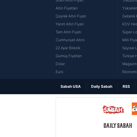
Gram Altın Fiyatı
Trabzons
Altın Fiyatları
Yüksele
Çeyrek Altın Fiyatı
Gebelik
Yarım Altın Fiyatı
KDV He
Tam Altın Fiyatı
Süper Lo
Cumhuriyet Altını
Milli Pi
22 Ayar Bilezik
Sayısal 
Gümüş Fiyatları
Türkiye H
Dolar
Magazin 
Euro
Ekonomi 
Sabah USA
Daily Sabah
RSS