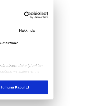
Hakkında
ılmaktadır.
ızda sizlere daha iyi reklam
duğunu ve sizlere en iyi
liyetlerimizi karşılamak
Tümünü Kabul Et
ar gösterilmeyecektir."
çerezler kullanılmaktadır. Bu