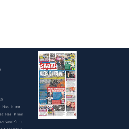
i
r
ti
 Nasıl Kılınır
ı Nasıl Kılınır
ı Nasıl Kılınır