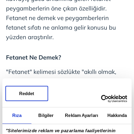
peygamberlerin öne çıkan özelliğidir.
Fetanet ne demek ve peygamberlerin
fetanet sıfatı ne anlama gelir konusu bu
yüzden araştırılır.
Fetanet Ne Demek?
"Fetanet" kelimesi sözlükte "akıllı olmak,
doğruyu hızlı kavramak ve üstün zekâ
sahibi olmak" anlamına gelir. Dini terim
Reddet
olarak ise "peygamberlerin yüksek akıl,
keskin anlayış ve güçlü muhakeme
Rıza
Bilgiler
Reklam Ayarları
Hakkında
yeteneğine sahip olmalarını" anlatır.
"Sitelerimizde reklam ve pazarlama faaliyetlerinin