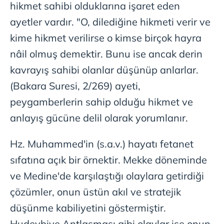
hikmet sahibi olduklarına işaret eden
Sitemizde kendimize ve üçüncü kişilere ait çerezler
ayetler vardır. "O, dilediğine hikmeti verir ve
kullanılmaktadır. Bu çerezler vasıtasıyla çeşitli kişisel
verileriniz işlenmekte olup gerekli olan çerezler bilgi
kime hikmet verilirse o kimse birçok hayra
toplumu hizmetlerinin sunulması amacıyla
nâil olmuş demektir. Bunu ise ancak derin
kullanılmaktadır. Diğer çerezler, sitemizin daha işlevsel
kavrayış sahibi olanlar düşünüp anlarlar.
kılınması ve kişiselleştirilmesi ve sizlere yönelik
reklam/pazarlama faaliyetlerinin yapılması, amaçlarıyla
(Bakara Suresi, 2/269) ayeti,
sınırlı olarak açık rızanız dahilinde kullanılacaktır.
peygamberlerin sahip olduğu hikmet ve
anlayış gücüne delil olarak yorumlanır.
Çerezlere ilişkin tercihlerinizi aşağıda yer alan panel
vasıtasıyla belirleyebilirsiniz. Çerezlere ilişkin detaylı bilgi
Hz. Muhammed'in (s.a.v.) hayatı fetanet
için Ayarlar butonuna tıklayabilir,
Çerez Bilgilendirme
Metnimizi
ziyaret edebilirsiniz.
sıfatına açık bir örnektir. Mekke döneminde
ve Medine'de karşılaştığı olaylara getirdiği
6698 sayılı Kişisel Verilerin Korunması Kanunu uyarınca
çözümler, onun üstün akıl ve stratejik
hazırlanmış Aydınlatma Metnimizi okumak ve sitemizde
ilgili mevzuata uygun olarak kullanılan çerezlerle ilgili bilgi
düşünme kabiliyetini göstermiştir.
almak için lütfen
tıklayınız
.
Hudeybiye Antlaşması gibi olaylar ise onun