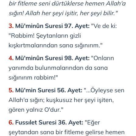
bir fitleme seni dürtüklerse hemen Allah'a
Çerezlere ilişkin tercihlerinizi aşağıda yer alan panel
sığın! Allah her şeyi işitir, her şeyi bilir."
vasıtasıyla belirleyebilirsiniz. Çerezlere ilişkin detaylı bilgi
için Ayarlar butonuna tıklayabilir,
Çerez Bilgilendirme
Mü'minûn Suresi 97. Ayet:
"Ve de ki:
Metnimizi
ziyaret edebilirsiniz.
"Rabbim! Şeytanların gizli
6698 sayılı Kişisel Verilerin Korunması Kanunu uyarınca
kışkırtmalarından sana sığınırım."
hazırlanmış Aydınlatma Metnimizi okumak ve sitemizde
Mü'minûn Suresi 98. Ayet:
"Onların
ilgili mevzuata uygun olarak kullanılan çerezlerle ilgili bilgi
almak için lütfen
tıklayınız
.
yanımda bulunmalarından da sana
sığınırım rabbim!"
Mü'min Suresi 56. Ayet:
"...Öyleyse sen
Allah'a sığın; kuşkusuz her şeyi işiten,
gören yalnız O'dur."
Fussılet Suresi 36. Ayet:
"Eğer
şeytandan sana bir fitleme gelirse hemen