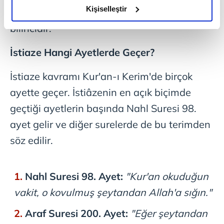
olduğunu ve sizlere en iyi içerikleri sunabilmek adına
Kişiselleştir
dil alışkanlığından çok bir iman ve kulluk
elimizden gelen çabayı gösterdiğimizi ve bu noktada,
bilincidir.
reklamların maliyetlerimizi karşılamak noktasında tek gelir
kalemimiz olduğunu sizlere hatırlatmak isteriz.
İstiaze Hangi Ayetlerde Geçer?
Her halükârda, kullanıcılar, bu çerezlere izin vermedikleri
İstiaze kavramı Kur'an-ı Kerim'de birçok
takdirde, kullanıcılara hedefli reklamlar
ayette geçer. İstiâzenin en açık biçimde
gösterilmeyecektir."
geçtiği ayetlerin başında Nahl Suresi 98.
Sizlere daha iyi bir hizmet sunabilmek için İnternet
ayet gelir ve diğer surelerde de bu terimden
Sitemizde kendimize ve üçüncü kişilere ait çerezler
söz edilir.
kullanılmaktadır. Bu çerezler vasıtasıyla çeşitli kişisel
verileriniz işlenmekte olup gerekli olan çerezler bilgi
toplumu hizmetlerinin sunulması amacıyla
Nahl Suresi 98. Ayet:
"Kur'an okuduğun
kullanılmaktadır. Diğer çerezler, sitemizin daha işlevsel
kılınması ve kişiselleştirilmesi ve sizlere yönelik
vakit, o kovulmuş şeytandan Allah'a sığın."
reklam/pazarlama faaliyetlerinin yapılması, amaçlarıyla
Araf Suresi 200. Ayet:
"Eğer şeytandan
sınırlı olarak açık rızanız dahilinde kullanılacaktır.