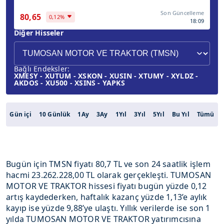
Son Güncelleme
80,65
0,12%
18:09
Diğer Hisseler
Bağlı Endeksler:
XMESY - XUTUM - XSKON - XUSIN - XTUMY - XYLDZ -
AKDOS - XU500 - XSINS - YAPKS
Gün içi
10 Günlük
1Ay
3Ay
1Yıl
3Yıl
5Yıl
Bu Yıl
Tümü
Bugün için TMSN fiyatı 80,7 TL ve son 24 saatlik işlem
hacmi 23.262.228,00 TL olarak gerçekleşti. TUMOSAN
MOTOR VE TRAKTOR hissesi fiyatı bugün yüzde 0,12
artış kaydederken, haftalık kazanç yüzde 1,13’e aylık
kayıp ise yüzde 9,88’ye ulaştı. Yıllık verilerde ise son 1
yılda TUMOSAN MOTOR VE TRAKTOR yatırımcısına