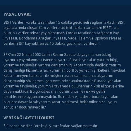
YASAL UYARI
BİST Verileri Foreks tarafından 15 dakika gecikmeli sağlanmaktadır. BIST
piyasalarında oluşan tüm verilere ait telif hakları tamamen BIST'e ait
olup, bu veriler tekrar yayınlanamaz. Foreks tarafından sağlanan Pay
Piyasası, Borçlanma Araçları Piyasası, Vadeli İşlem ve Opsiyon Piyasası
verileri BIST kaynaklı en az 15 dakika gecikmeli verilerdir.
SPK'nın 22 Nisan 2002 tarihli Resmi Gazete'de yayımlanan tebliği
uyarınca yayımlanması istenen uyarı : "Burada yer alan yatırım bilgi,
yorum ve tavsiyeleri yatırım danışmanlığı kapsamında değildir. Yatırım
danışmanlığı hizmeti, aracı kurumlar, portföy yönetim şirketleri, mevduat
kabul etmeyen bankalar ile müşteri arasında imzalanacak yatırım
danışmanlığı sözleşmesi çerçevesinde sunulmaktadır. Burada yer alan
yorum ve tavsiyeler, yorum ve tavsiyede bulunanların kişisel görüşlerine
dayanmaktadır. Bu görüşler, mali durumunuz ile risk ve getiri
tercihlerinize uygun olmayabilir. Bu nedenle, sadece burada yer alan
bilgilere dayanılarak yatırım kararı verilmesi, beklentilerinize uygun
sonuçlar doğurmayabilir."
VERİ SAĞLAYICI UYARISI
* Finansal veriler Foreks A.Ş. tarafından sağlanmaktadır.