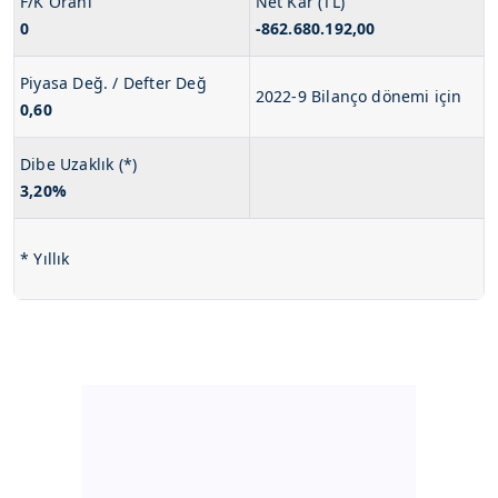
F/K Oranı
Net Kar (TL)
0
-862.680.192,00
Piyasa Değ. / Defter Değ
2022-9 Bilanço dönemi için
0,60
Dibe Uzaklık (*)
3,20%
* Yıllık