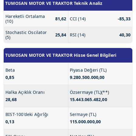
TUMOSAN MOTOR VE TRAKTOR Teknik Analiz
Hareketli Ortalama
81,62
CCI (14)
-85,33
(10)
Stochastic Oscilator
25,84
RSI (14)
40,30
(5)
TUMOSAN MOTOR VE TRAKTOR Hisse Genel Bilgileri
Beta
Piyasa Değeri (TL)
0,85
9.280.500.000,00
Halka Açıklık Oranı
Özsermaye (TL)(**)
28,68
15.443.065.482,00
BIST-100'deki Ağırlğı
Sermaye (TL)
0,13
115.000.000,00