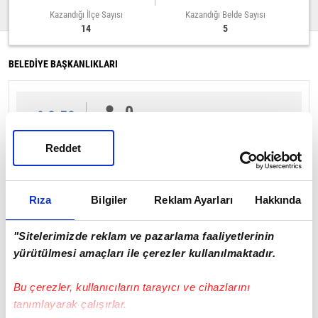
Kazandığı İlçe Sayısı
Kazandığı Belde Sayısı
14
5
BELEDİYE BAŞKANLIKLARI
0
%0.59
Reddet
İL GENEL MECLİSİ
Rıza
Bilgiler
Reklam Ayarları
Hakkında
%0.69
"Sitelerimizde reklam ve pazarlama faaliyetlerinin
yürütülmesi amaçları ile çerezler kullanılmaktadır.
Bu çerezler, kullanıcıların tarayıcı ve cihazlarını
tanımlayarak çalışırlar.
Ağrı Sayfasına Git