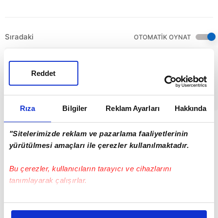
Sıradaki
OTOMATİK OYNAT
Sultan
Orhan’dan
Reddet
savaş öncesi
kutlu sesleniş!
01:29
Rıza
Bilgiler
Reklam Ayarları
Hakkında
"Sitelerimizde reklam ve pazarlama faaliyetlerinin
yürütülmesi amaçları ile çerezler kullanılmaktadır.
Bu çerezler, kullanıcıların tarayıcı ve cihazlarını
tanımlayarak çalışırlar.
Bu çerezlere izin vermeniz halinde sizlere özel
kişiselleştirilmiş reklamlar sunabilir, sayfalarımızda sizlere